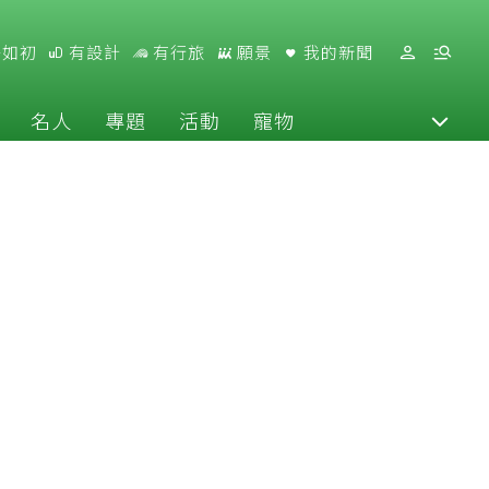
好如初
有設計
有行旅
願景
我的新聞
名人
專題
活動
寵物