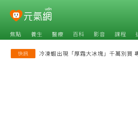
焦點
養生
醫療
百科
影音
課程
冷凍蝦出現「厚霜大冰塊」千萬別買 
快訊