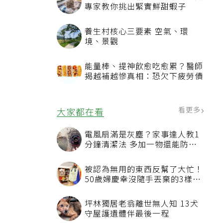
冷凍蝦出現厚霜大冰塊千萬別買
專家教你挑出緊實鮮甜蝦子
養生村核心三要素 空氣、環
境、景觀
能量棒、提神飲愈吃愈累？醫師
揭越補越慘真相：恐欠下疲勞債
看更多
大家都在看
電風扇滿是灰塵？家事達人教1
分鐘清潔法 多加一物還能防髒
汙附著
被認為無用的東西反幫了大忙！
50歲婦慶幸沒隨手丟棄的3樣物
品
坪林獨居老翁離世無人知 13犬
守屋護遺體伴最後一程