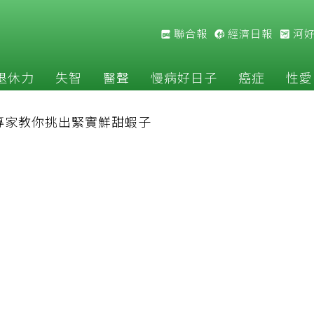
聯合報
經濟日報
河
退休力
失智
醫聲
慢病好日子
癌症
性愛
專家教你挑出緊實鮮甜蝦子