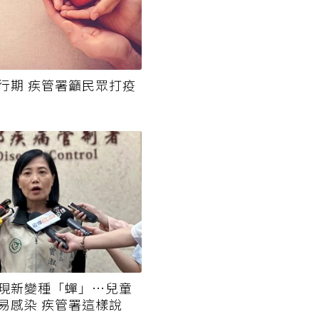
行期 疾管署籲民眾打疫
現新變種「蟬」…兒童
易感染 疾管署這樣說