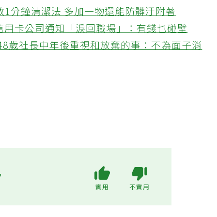
教1分鐘清潔法 多加一物還能防髒汙附著
接信用卡公司通知「淚回職場」：有錢也碰壁
48歲社長中年後重視和放棄的事：不為面子消
?
實用
不實用