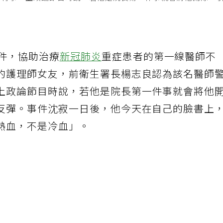
Ｐ行事，上政論節目時說，若他是院長第一件事就會將他開除，
事件，協助治療
新冠肺炎
重症患者的第一線醫師不
的護理師女友，前衛生署長楊志良認為該名醫師
上政論節目時說，若他是院長第一件事就會將他
反彈。事件沈寂一日後，他今天在自己的臉書上
熱血，不是冷血」。