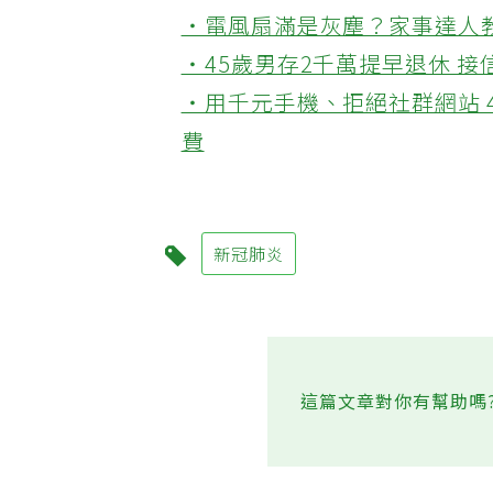
‧電風扇滿是灰塵？家事達人
‧45歲男存2千萬提早退休 
‧用千元手機、拒絕社群網站 
費
新冠肺炎
這篇文章對你有幫助嗎