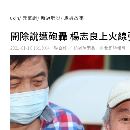
udn
/
元氣網
/
新冠肺炎
/
周邊故事
開除說遭砲轟 楊志良上火
2021-01-16 16:18:04
聯合報 ／ 記者陳雨鑫／台北即時報導