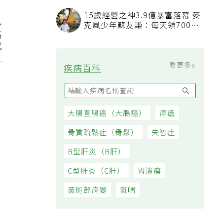
15歲經營之神3.9億暴富落幕 麥
克風少年蘇友謙：每天領700元
高
過日子
感
看更多
疾病百科
大腸直腸癌（大腸癌）
痔瘡
骨質疏鬆症（骨鬆）
失智症
B型肝炎（B肝）
C型肝炎（C肝）
胃潰瘍
黃斑部病變
氣喘