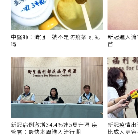
中醫師：清冠一號不是防疫茶 別亂
新冠進入流
喝
苗
新冠病例激增34.4%連5周升溫 疾
新冠疫情出
管署：最快本周進入流行期
比成人更容