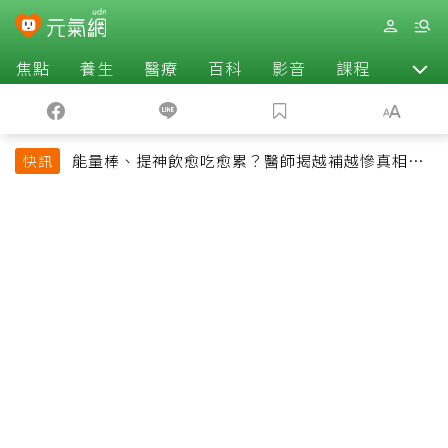
焦點
養生
醫療
百科
影音
課程
退休
能量棒、提神飲愈吃愈累？醫師揭越補越慘真相：
快訊
恐欠下疲勞債