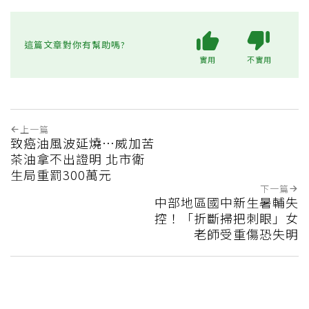
這篇文章對你有幫助嗎?
實用
不實用
上一篇
致癌油風波延燒…威加苦
茶油拿不出證明 北市衛
生局重罰300萬元
下一篇
中部地區國中新生暑輔失
控！「折斷掃把刺眼」女
老師受重傷恐失明