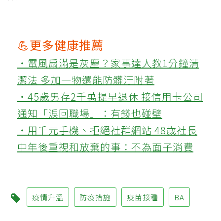
💪更多健康推薦
‧電風扇滿是灰塵？家事達人教1分鐘清
潔法 多加一物還能防髒汙附著
‧45歲男存2千萬提早退休 接信用卡公司
通知「淚回職場」：有錢也碰壁
‧用千元手機、拒絕社群網站 48歲社長
中年後重視和放棄的事：不為面子消費
疫情升溫
防疫措施
疫苗接種
BA