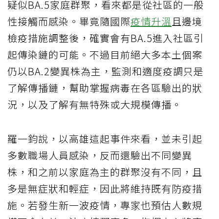
疑似BA.5家庭群聚，看來都是從社區的一般
性接觸而感染。畢竟隨國際
疫情升溫
且邊境
檢疫措施調整後，確實會有BA.5進入社區引
起傳染鏈的可能。不過目前絕大多本土個案
仍以BA.2變異株為主，監測和適度疫調只是
了解傳播鏈，幫助掌握病毒在各區驗出的狀
況，以及了解有無特殊或大規模傳播。
羅一鈞說，以高雄這起事件來看，並未引起
多數職場人員感染，反而還驗出不同變異
株，和之前以家庭為主的群聚沒有不同，且
多是無症狀和輕症，因此將維持既有防疫措
施。若發生新一波疫情，專家也預估人數規