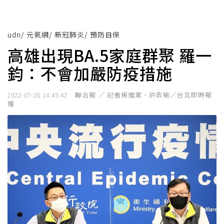
udn
/
元氣網
/
新冠肺炎
/
預防自保
高雄出現BA.5家庭群聚 羅一
鈞：不會加嚴防疫措施
聯合報 ／ 記者楊雅棠、許政榆／台北即時報
2022-07-28 14:45:42
導