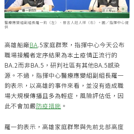
醫療應變組副組長羅一鈞（左）、發言人莊人祥（右）。圖／指揮中心提
供
高雄船廠
BA
.5家庭群聚，指揮中心今天公布
職場接觸者定序結果為本土疫情正流行的
BA.2而非BA.5，研判社區有其他BA.5感染
源。不過，指揮中心醫療應變組副組長羅一
鈞表示，以高雄的事件來看，並沒有造成職
場大規模傳播且多為輕症，風險評估低，因
此不會加嚴
防疫措施
。
羅一鈞表示，高雄家庭群聚與先前北部高度