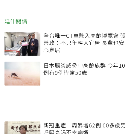
延伸閱讀
全台唯一CT車駛入高齡博覽會 張
善政：不只年輕人宜居 長輩也安
心定居
日本腦炎威脅中高齡族群 今年10
例有9例皆逾50歲
新冠重症一周暴增62例 60多歲男
呼吸衰竭不幸病逝