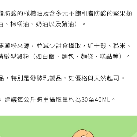
脂肪酸的橄欖油及含多元不飽和脂肪酸的堅果類
油、棕櫚油、奶油以及豬油）。
要澱粉來源，並減少甜食攝取，如十穀、糙米、
精緻型澱粉（如白飯、麵包、麵條、糕點等）。
品，特別是發酵乳製品，如優格與天然起司。
建議每公斤體重攝取量約為30至40ML。