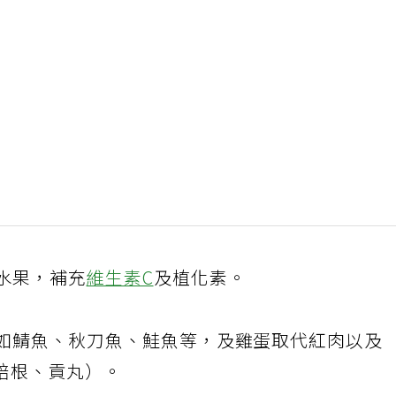
水果，補充
維生素C
及植化素。
如鯖魚、秋刀魚、鮭魚等，及雞蛋取代紅肉以及
培根、貢丸）。