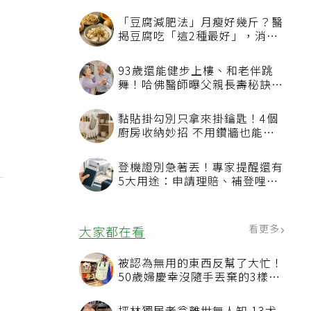
「豆腐減肥法」月瘦好幾斤？醫
揭豆腐吃「這2種最好」，消脹
氣有妙招
93歲還能健步上樓、和老伴跳
舞！哈佛醫師曝父親長壽秘訣：
沒吃保健品也不追養生潮
黏貼掛勾別只拿來掛鑰匙！4個
廚房收納妙招 不用鑽牆也能省
空間
登機證別急著丟！專家提醒還有
5大用途：申請理賠、補登哩程
都用得到
看更多
大家都在看
被認為無用的東西反幫了大忙！
50歲婦慶幸沒隨手丟棄的3樣物
品