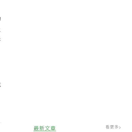
的
炎
影
再
看更多
最新文章