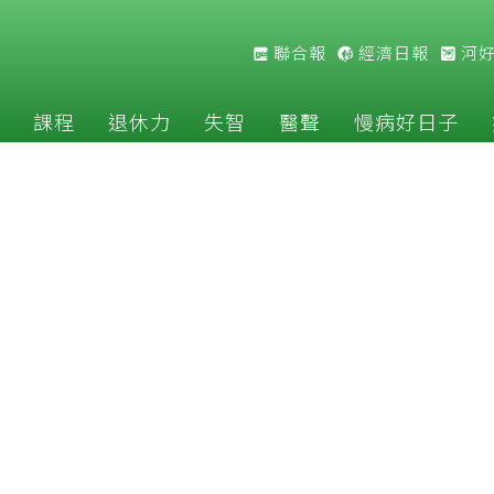
聯合報
經濟日報
河
課程
退休力
失智
醫聲
慢病好日子