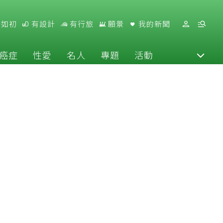
好如初
有設計
有行旅
願景
我的新聞
癌症
性愛
名人
專題
活動