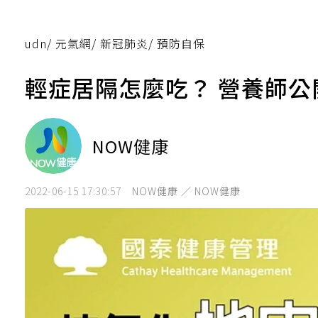
udn
/
元氣網
/
新冠肺炎
/
預防自保
輕症居隔怎麼吃？ 營養師
NOW健康
2022-06-15 17:30:57
NOW健康 ／ NOW健康