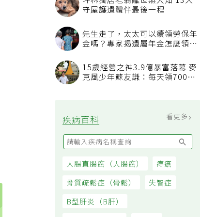
坪林獨居老翁離世無人知 13犬
守屋護遺體伴最後一程
先生走了，太太可以續領勞保年
金嗎？專家揭遺屬年金怎麼領，
看順位還要看資格
15歲經營之神3.9億暴富落幕 麥
克風少年蘇友謙：每天領700元
過日子
看更多
疾病百科
大腸直腸癌（大腸癌）
痔瘡
骨質疏鬆症（骨鬆）
失智症
B型肝炎（B肝）