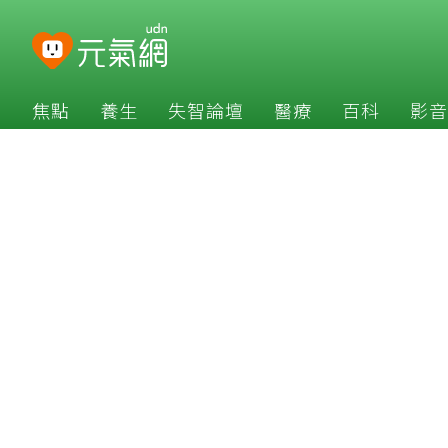
焦點
養生
失智論壇
醫療
百科
影音