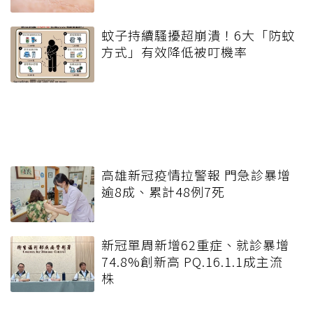
蚊子持續騷擾超崩潰！6大「防蚊
方式」有效降低被叮機率
高雄新冠疫情拉警報 門急診暴增
逾8成、累計48例7死
新冠單周新增62重症、就診暴增
74.8%創新高 PQ.16.1.1成主流
株