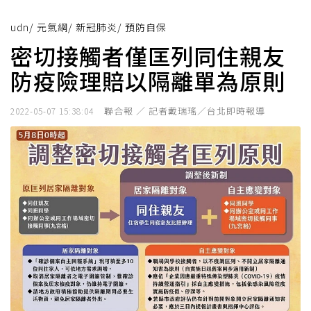
udn
/
元氣網
/
新冠肺炎
/
預防自保
密切接觸者僅匡列同住親友
防疫險理賠以隔離單為原則
聯合報 ／ 記者戴瑞瑤／台北即時報導
2022-05-07 15:38:04