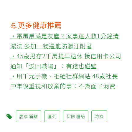
💪更多健康推薦
‧電風扇滿是灰塵？家事達人教1分鐘清
潔法 多加一物還能防髒汙附著
‧45歲男存2千萬提早退休 接信用卡公司
通知「淚回職場」：有錢也碰壁
‧用千元手機、拒絕社群網站 48歲社長
中年後重視和放棄的事：不為面子消費
居家隔離
匡列
保險理賠
防疫