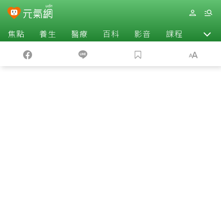
焦點
養生
醫療
百科
影音
課程
退休