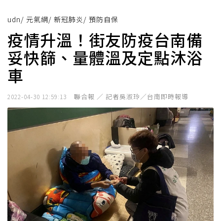
udn
/
元氣網
/
新冠肺炎
/
預防自保
疫情升溫！街友防疫台南備
妥快篩、量體溫及定點沐浴
車
聯合報 ／ 記者吳淑玲／台南即時報導
2022-04-30 12:59:13