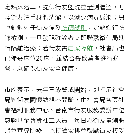
定點沐浴車，提供街友盥洗並量測體溫，叮
嚀街友注重身體清潔，以減少病毒感染；另
也針對列冊街友備妥
快篩試劑
，定點進行快
篩檢測，一旦發現確診者立即聯繫衛生局進
行隔離治療；若街友需
居家隔離
，社會局也
已備妥床位20床，並結合餐飲業者進行送
餐，以確保街友安全健康。
市府表示，去年三級警戒開始，即指示社會
局對街友關懷訪視不間斷，由社會局各區社
會福利服務中心、台南市街友服務委辦單位
慈聯基金會等社工人員，每日為街友量測體
溫並宣導防疫。也持續安排並鼓勵街友接受