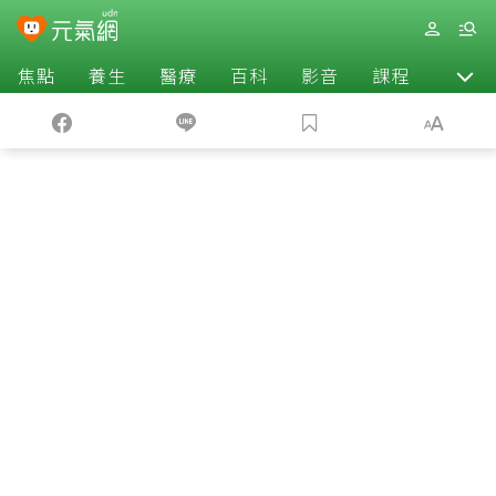
焦點
養生
醫療
百科
影音
課程
退休