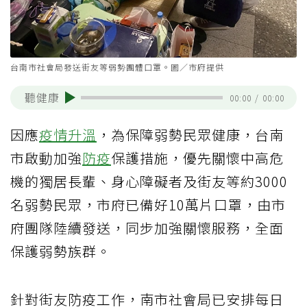
台南市社會局發送街友等弱勢團體口罩。圖／市府提供
聽健康
00:00
/
00:00
因應
疫情升溫
，為保障弱勢民眾健康，台南
市啟動加強
防疫
保護措施，優先關懷中高危
機的獨居長輩、身心障礙者及街友等約3000
名弱勢民眾，市府已備好10萬片口罩，由市
府團隊陸續發送，同步加強關懷服務，全面
保護弱勢族群。
針對街友防疫工作，南市社會局已安排每日