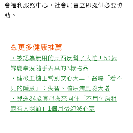
會福利服務中心，社會局會立即提供必要協
助。
💪更多健康推薦
‧被認為無用的東西反幫了大忙！50歲
婦慶幸沒隨手丟棄的3樣物品
‧健檢血糖正常別安心太早！醫曝「看不
見的隱患」：失智、糖尿病風險大增
‧兒邀84歲寡母搬來同住「不用付房租
還有人照顧」1個月後幻滅心寒