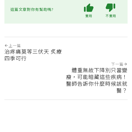
這篇文章對你有幫助嗎?
實用
不實用
上一篇
治疼痛莫等三伏天 炙療
四季可行
下一篇
體重無故下降別只當變
瘦，可能暗藏這些疾病！
醫師告訴你什麼時候該就
醫？