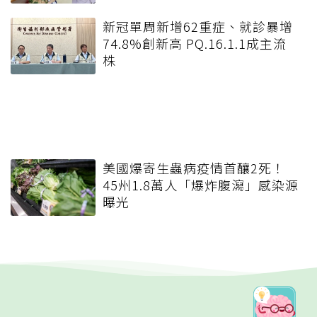
新冠單周新增62重症、就診暴增
74.8%創新高 PQ.16.1.1成主流
株
美國爆寄生蟲病疫情首釀2死！
45州1.8萬人「爆炸腹瀉」感染源
曝光