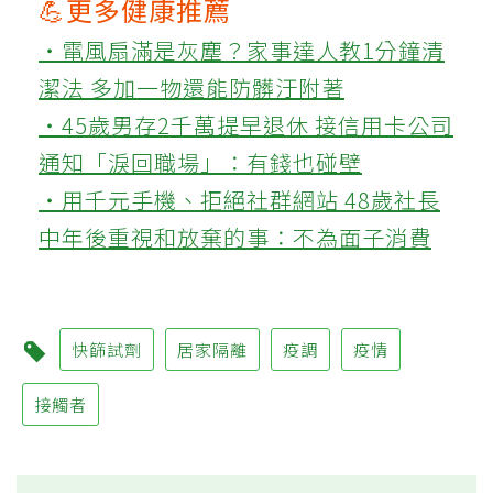
💪更多健康推薦
‧電風扇滿是灰塵？家事達人教1分鐘清
潔法 多加一物還能防髒汙附著
‧45歲男存2千萬提早退休 接信用卡公司
通知「淚回職場」：有錢也碰壁
‧用千元手機、拒絕社群網站 48歲社長
中年後重視和放棄的事：不為面子消費
快篩試劑
居家隔離
疫調
疫情
接觸者