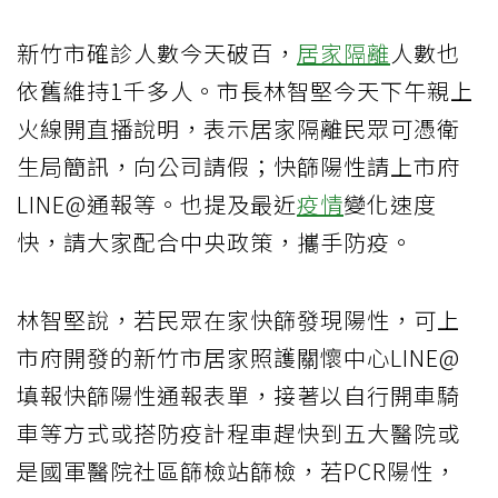
新竹市確診人數今天破百，
居家隔離
人數也
依舊維持1千多人。市長林智堅今天下午親上
火線開直播說明，表示居家隔離民眾可憑衛
生局簡訊，向公司請假；快篩陽性請上市府
LINE@通報等。也提及最近
疫情
變化速度
快，請大家配合中央政策，攜手防疫。
林智堅說，若民眾在家快篩發現陽性，可上
市府開發的新竹市居家照護關懷中心LINE@
填報快篩陽性通報表單，接著以自行開車騎
車等方式或搭防疫計程車趕快到五大醫院或
是國軍醫院社區篩檢站篩檢，若PCR陽性，