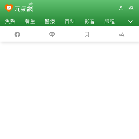
焦點
養生
醫療
百科
影音
課程
退休