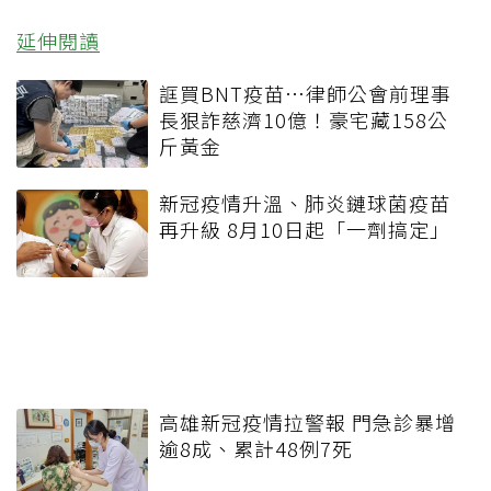
延伸閱讀
誆買BNT疫苗…律師公會前理事
長狠詐慈濟10億！豪宅藏158公
斤黃金
新冠疫情升溫、肺炎鏈球菌疫苗
再升級 8月10日起「一劑搞定」
高雄新冠疫情拉警報 門急診暴增
逾8成、累計48例7死