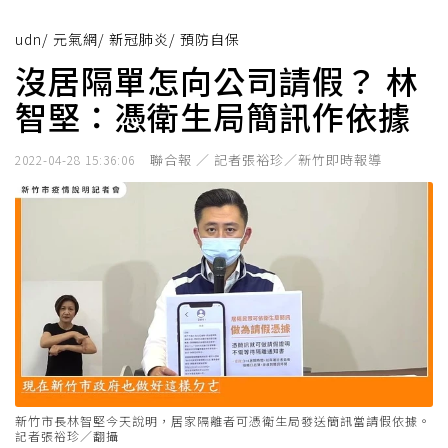
udn
/
元氣網
/
新冠肺炎
/
預防自保
沒居隔單怎向公司請假？ 林
智堅：憑衛生局簡訊作依據
聯合報 ／ 記者張裕珍／新竹即時報導
2022-04-28 15:36:06
新竹市長林智堅今天說明，居家隔離者可憑衛生局發送簡訊當請假依據。
記者張裕珍／翻攝