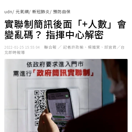
udn
/
元氣網
/
新冠肺炎
/
預防自保
實聯制簡訊後面「+人數」會
變亂碼？ 指揮中心解密
聯合報 ／ 記者許政榆、楊雅棠、邱宜君／台
2022-01-25 15:55:04
北即時報導