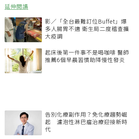
延伸閱讀
影／「全台最難訂位Buffet」爆
多人腸胃不適 衛生局二度稽查擴
大疫調
起床後第一件事不是喝咖啡 醫師
推薦6個早晨習慣助降慢性發炎
告別化療副作用？免化療趨勢崛
起 濾泡性淋巴瘤治療迎接新時
代