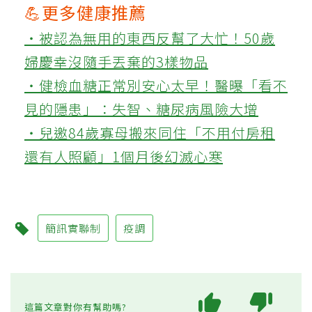
💪更多健康推薦
‧被認為無用的東西反幫了大忙！50歲
婦慶幸沒隨手丟棄的3樣物品
‧健檢血糖正常別安心太早！醫曝「看不
見的隱患」：失智、糖尿病風險大增
‧兒邀84歲寡母搬來同住「不用付房租
還有人照顧」1個月後幻滅心寒
簡訊實聯制
疫調
這篇文章對你有幫助嗎?