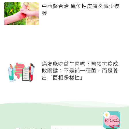
中西醫合治 異位性皮膚炎減少復
發
癌友能吃益生菌嗎？醫揭抗癌成
敗關鍵：不是補一種菌，而是養
出「菌相多樣性」