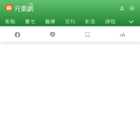
焦點
養生
醫療
百科
影音
課程
退休