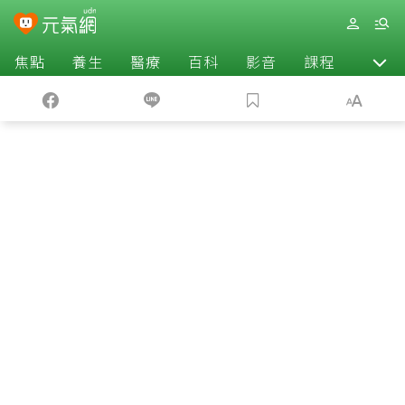
焦點
養生
醫療
百科
影音
課程
退休