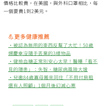
價格比較貴，在美國，與外科口罩相比，每
一個要貴1到2美元。
💪更多健康推薦
‧被認為無用的東西反幫了大忙！50歲
婦慶幸沒隨手丟棄的3樣物品
‧健檢血糖正常別安心太早！醫曝「看不
見的隱患」：失智、糖尿病風險大增
‧兒邀84歲寡母搬來同住「不用付房租
還有人照顧」1個月後幻滅心寒