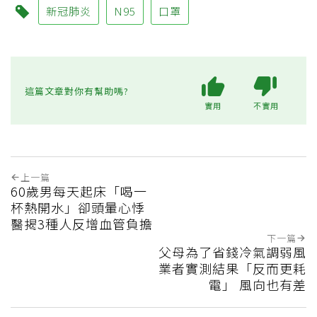
新冠肺炎
N95
口罩
這篇文章對你有幫助嗎?
實用
不實用
上一篇
60歲男每天起床「喝一
杯熱開水」卻頭暈心悸
醫揭3種人反增血管負擔
下一篇
父母為了省錢冷氣調弱風
業者實測結果「反而更耗
電」 風向也有差