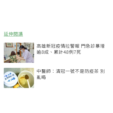
延伸閱讀
高雄新冠疫情拉警報 門急診暴增
逾8成、累計48例7死
中醫師：清冠一號不是防疫茶 別
亂喝