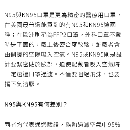
N95與KN95口罩是更為精密的醫療用口罩，
在美國最普遍能買到的有N95和KN95這兩
種；在歐洲則稱為FFP2口罩。外科口罩不戴
時是平面的，戴上後密合度較鬆，配戴者會
由側邊的空隙吸入空氣。N95或KN95則是設
計要緊密貼於臉部，迫使配戴者吸入空氣時
一定透過口罩過濾。不僅要阻絕飛沫，也要
擋下氣溶膠。
N95與KN95有何差別？
兩者均代表通過驗證，能夠過濾空氣中95%