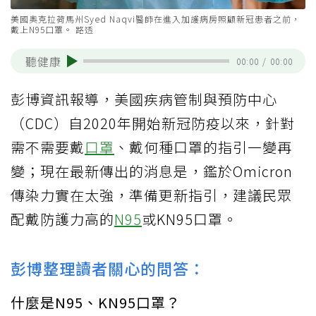
美國奧克拉荷馬州Syed Naqvi醫師在進入加護病房照顧新冠患者之前，
戴上N95口罩。 路透
聽健康
00:00
/
00:00
彭博資訊報導，美國疾病管制與預防中心
（CDC）自2020年開始新冠防疫以來，針對
需不需要戴
口罩
、戴何種口罩的指引一變再
變；現在最新傳出的消息是，鑑於Omicron
傳染力實在太強，準備更新指引，建議民眾
配戴防護力高的
N95
或KN95口罩。
彭博整理讀者關心的問答：
什麼是N95、KN95口罩？