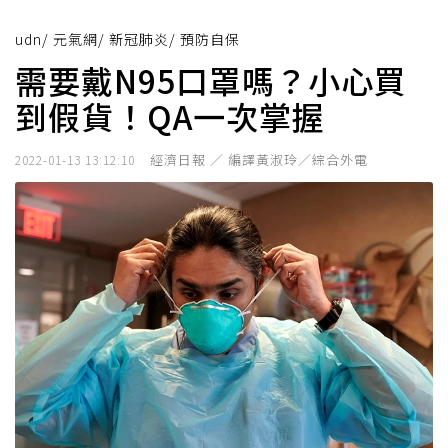
udn
/
元氣網
/
新冠肺炎
/
預防自保
需要戴N95口罩嗎？小心買
到假貨！QA一次掌握
經濟日報 ／ 編譯黃淑玲／綜合外電
2022-01-13 13:12:10