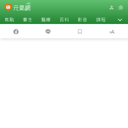
焦點
養生
醫療
百科
影音
課程
退休