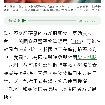
默克藥廠日前公布，抗新冠藥物「莫納皮拉韋」第三期臨床實驗中期分析
數據，宣稱可以讓輕中症新冠患者住院或死亡風險減少一半。圖／美聯社
聽健康
00:00
/
00:00
默克藥廠所研發的抗新冠藥物「莫納皮拉
韋」，美國食品暨藥物管理局（
FDA
）可能在
數周內決定批准，我國也正在進行搶藥談判
中，我國也已有兩家醫院參與相關
臨床試驗
，以利日後可順利談判取得藥物。衛福部食
藥署長吳秀梅則表示，藥物要進口主要有三
種方式，包括正式藥證、緊急使用授權
（EUA）和藥物樣品贈品；以後兩者方式最
快。