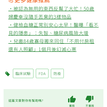
‧被認為無用的東西反幫了大忙！50歲
婦慶幸沒隨手丟棄的3樣物品
‧健檢血糖正常別安心太早！醫曝「看不
見的隱患」：失智、糖尿病風險大增
‧兒邀84歲寡母搬來同住「不用付房租
還有人照顧」1個月後幻滅心寒
臨床試驗
FDA
防疫
這篇文章對你有幫助嗎?
實用
不實用