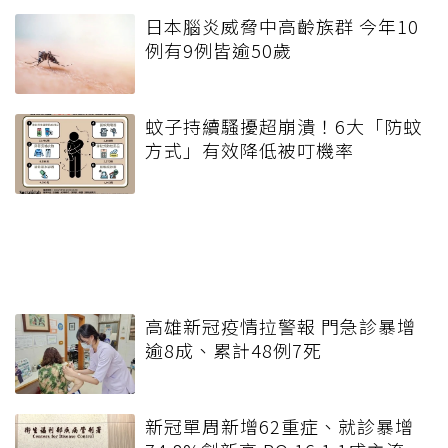
日本腦炎威脅中高齡族群 今年10
例有9例皆逾50歲
蚊子持續騷擾超崩潰！6大「防蚊
方式」有效降低被叮機率
高雄新冠疫情拉警報 門急診暴增
逾8成、累計48例7死
新冠單周新增62重症、就診暴增