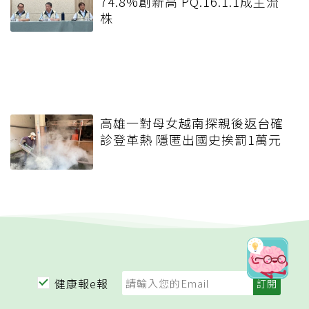
74.8%創新高 PQ.16.1.1成主流
株
高雄一對母女越南探親後返台確
診登革熱 隱匿出國史挨罰1萬元
健康報e報