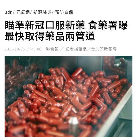
udn
/
元氣網
/
新冠肺炎
/
預防自保
瞄準新冠口服新藥 食藥署曝
最快取得藥品兩管道
聯合報 ／ 記者楊雅棠／台北即時報導
2021-10-06 17:49:06