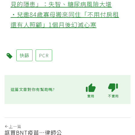
見的隱患」：失智、糖尿病風險大增
‧兒邀84歲寡母搬來同住「不用付房租
還有人照顧」1個月後幻滅心寒
快篩
PCR
這篇文章對你有幫助嗎?
實用
不實用
上一篇
誆買BNT疫苗…律師公