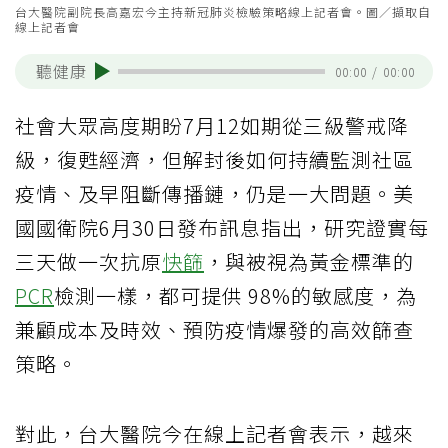
台大醫院副院長高嘉宏今主持新冠肺炎檢驗策略線上記者會。圖／擷取自
線上記者會
聽健康
00:00
/
00:00
社會大眾高度期盼7月12如期從三級警戒降
級，復甦經濟，但解封後如何持續監測社區
疫情、及早阻斷傳播鏈，仍是一大問題。美
國國衛院6月30日發布訊息指出，研究證實每
三天做一次抗原
快篩
，與被視為黃金標準的
PCR
檢測一樣，都可提供 98%的敏感度，為
兼顧成本及時效、預防疫情爆發的高效篩查
策略。
對此，台大醫院今在線上記者會表示，越來