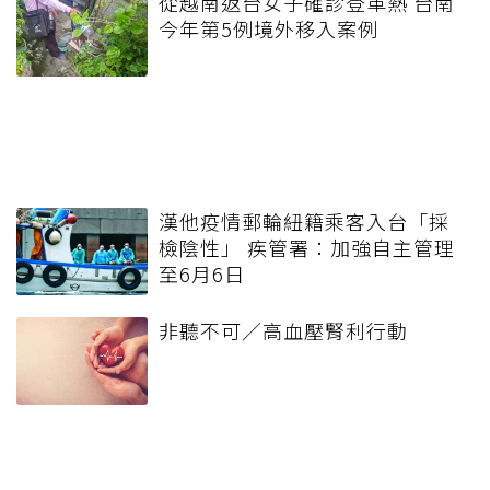
從越南返台女子確診登革熱 台南
今年第5例境外移入案例
漢他疫情郵輪紐籍乘客入台「採
檢陰性」 疾管署：加強自主管理
至6月6日
非聽不可／高血壓腎利行動