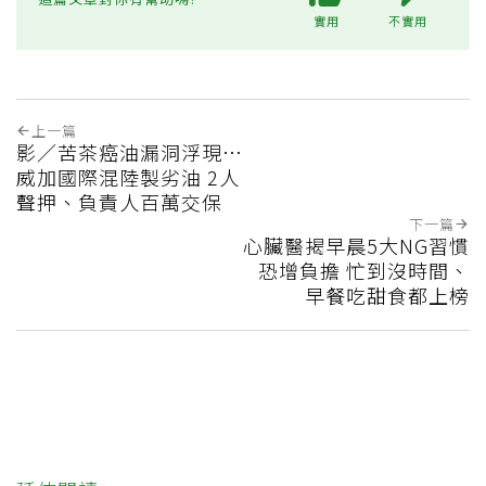
實用
不實用
上一篇
影／苦茶癌油漏洞浮現…
威加國際混陸製劣油 2人
聲押、負責人百萬交保
下一篇
心臟醫揭早晨5大NG習慣
恐增負擔 忙到沒時間、
早餐吃甜食都上榜