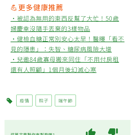
💪更多健康推薦
‧被認為無用的東西反幫了大忙！50歲
婦慶幸沒隨手丟棄的3樣物品
‧健檢血糖正常別安心太早！醫曝「看不
見的隱患」：失智、糖尿病風險大增
‧兒邀84歲寡母搬來同住「不用付房租
還有人照顧」1個月後幻滅心寒
疫情
粽子
端午節
這篇文章對你有幫助嗎?