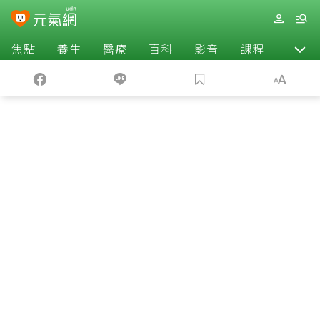
焦點
養生
醫療
百科
影音
課程
退休