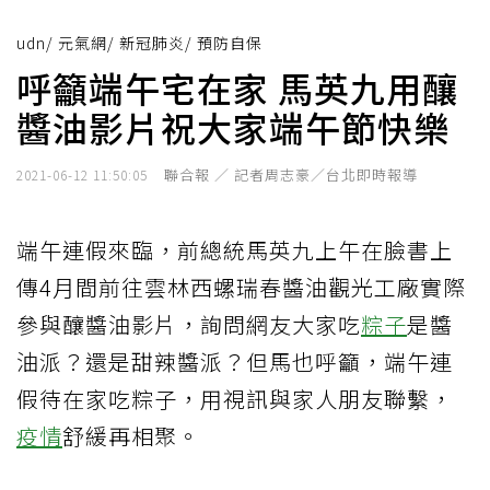
udn
/
元氣網
/
新冠肺炎
/
預防自保
呼籲端午宅在家 馬英九用釀
醬油影片祝大家端午節快樂
聯合報 ／ 記者周志豪／台北即時報導
2021-06-12 11:50:05
端午連假來臨，前總統馬英九上午在臉書上
傳4月間前往雲林西螺瑞春醬油觀光工廠實際
參與釀醬油影片，詢問網友大家吃
粽子
是醬
油派？還是甜辣醬派？但馬也呼籲，端午連
假待在家吃粽子，用視訊與家人朋友聯繫，
疫情
舒緩再相聚。