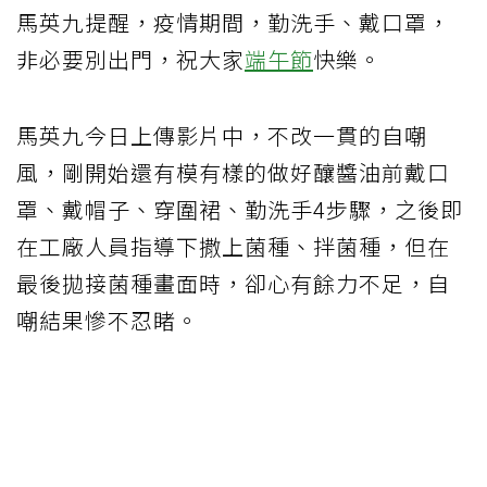
馬英九提醒，疫情期間，勤洗手、戴口罩，
非必要別出門，祝大家
端午節
快樂。
馬英九今日上傳影片中，不改一貫的自嘲
風，剛開始還有模有樣的做好釀醬油前戴口
罩、戴帽子、穿圍裙、勤洗手4步驟，之後即
在工廠人員指導下撒上菌種、拌菌種，但在
最後拋接菌種畫面時，卻心有餘力不足，自
嘲結果慘不忍睹。