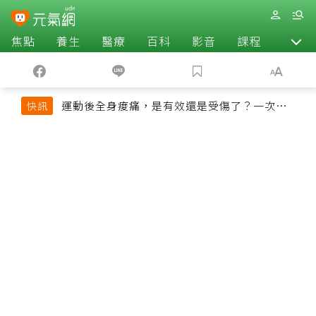
焦點
養生
醫療
百科
影音
課程
退休
運動後全身痠痛，是有效還是受傷了？一次看
快訊
懂延遲性肌肉痠痛