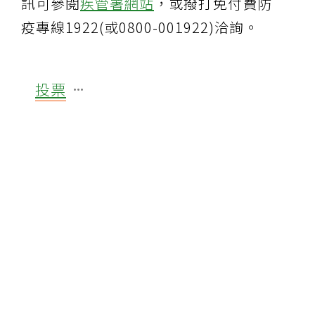
訊可參閱
疾管署網站
，或撥打免付費防
疫專線1922(或0800-001922)洽詢。
投票