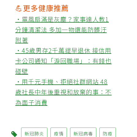
💪更多健康推薦
‧電風扇滿是灰塵？家事達人教1
分鐘清潔法 多加一物還能防髒汙
附著
‧45歲男存2千萬提早退休 接信用
卡公司通知「淚回職場」：有錢也
碰壁
‧用千元手機、拒絕社群網站 48
歲社長中年後重視和放棄的事：不
為面子消費
新冠肺炎
疫情
新冠病毒
防疫