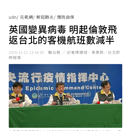
udn
/
元氣網
/
新冠肺炎
/
預防自保
英國變異病毒 明起倫敦飛
返台北的客機航班數減半
聯合報 ／ 記者陳婕翎、黃惠群／台北即
2020-12-22 13:54:00
時報導