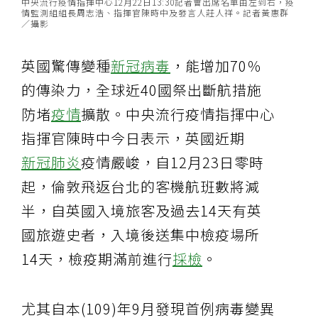
中央流行疫情指揮中心12月22日13:30記者會出席名單由左到右，疫
情監測組組長周志浩、指揮官陳時中及發言人莊人祥。記者黃惠群
／攝影
英國驚傳變種
新冠病毒
，能增加70％
的傳染力，全球近40國祭出斷航措施
防堵
疫情
擴散。中央流行疫情指揮中心
指揮官陳時中今日表示，英國近期
新冠肺炎
疫情嚴峻，自12月23日零時
起，倫敦飛返台北的客機航班數將減
半，自英國入境旅客及過去14天有英
國旅遊史者，入境後送集中檢疫場所
14天，檢疫期滿前進行
採檢
。
尤其自本(109)年9月發現首例病毒變異