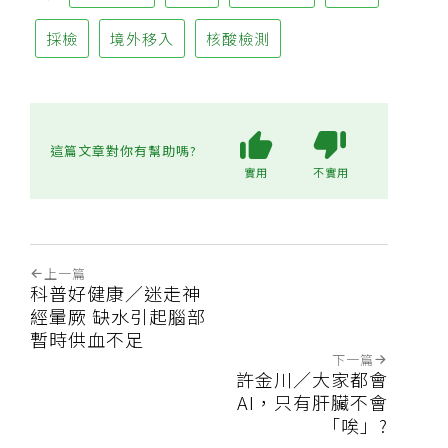
採檢
境外移入
核酸檢測
這篇文章對你有幫助嗎?
實用
不實用
上一篇
科普好健康／迷走神
經暈厥 缺水引起腦部
暫時供血不足
下一篇
許金川／大家都會
AI，只有肝臟不會
「唉」?