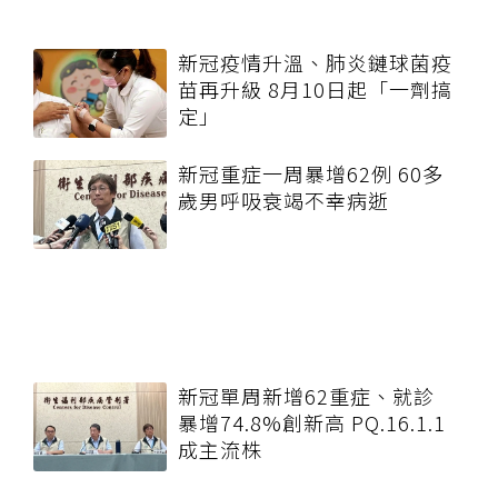
新冠疫情升溫、肺炎鏈球菌疫
苗再升級 8月10日起「一劑搞
定」
新冠重症一周暴增62例 60多
歲男呼吸衰竭不幸病逝
新冠單周新增62重症、就診
暴增74.8%創新高 PQ.16.1.1
成主流株