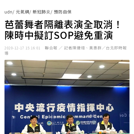
udn
/
元氣網
/
新冠肺炎
/
預防自保
芭蕾舞者隔離表演全取消！
陳時中擬訂SOP避免重演
聯合報 ／ 記者陳婕翎、黃惠群／台北即時報
2020-12-17 15:16:01
導