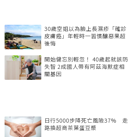
30歲空姐以為臉上長濕疹「確診
皮膚癌」年輕時一習慣釀惡果超
後悔
開始健忘別輕忽！ 40歲起就該防
失智 2成國人帶有阿茲海默症相
關基因
日行5000步降死亡風險37% 走
路換超商茶葉蛋豆漿