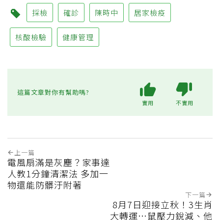
採檢
確診
陳時中
居家檢疫
核酸檢驗
健康管理
這篇文章對你有幫助嗎?
實用
不實用
上一篇
電風扇滿是灰塵？家事達
人教1分鐘清潔法 多加一
物還能防髒汙附著
下一篇
8月7日迎接立秋！3生肖
大轉運…鼠壓力銳減、他