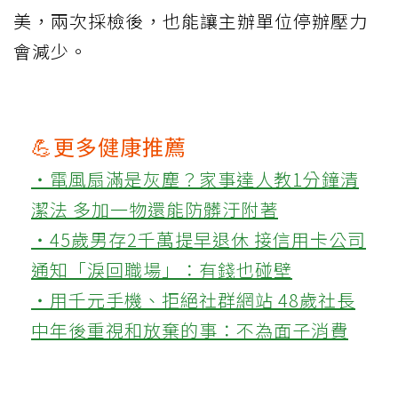
美，兩次採檢後，也能讓主辦單位停辦壓力
會減少。
💪更多健康推薦
‧電風扇滿是灰塵？家事達人教1分鐘清
潔法 多加一物還能防髒汙附著
‧45歲男存2千萬提早退休 接信用卡公司
通知「淚回職場」：有錢也碰壁
‧用千元手機、拒絕社群網站 48歲社長
中年後重視和放棄的事：不為面子消費