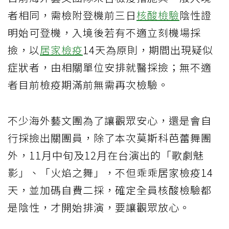
者相同，需檢附登機前三日
核酸檢驗
陰性證
明始可登機，入境後若有不適立刻機場採
撿，以
居家檢疫
14天為原則，期間出現疑似
症狀者，由相關單位安排就醫採撿；無不適
者目前檢疫期滿前無需再次檢驗。
不少海外藝文團為了讓觀眾安心，還是會自
行採撿出關團員，除了本次莫斯科芭蕾舞團
外，11月中旬及12月在台演出的「歌劇魅
影」、「火焰之舞」，不但乖乖居家檢疫14
天，並加碼自費二採，確定全員核酸檢驗都
是陰性，才開始排演，要讓觀眾放心。