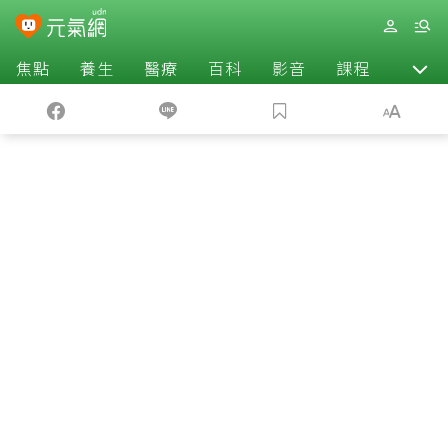
焦點
養生
醫療
百科
影音
課程
退休