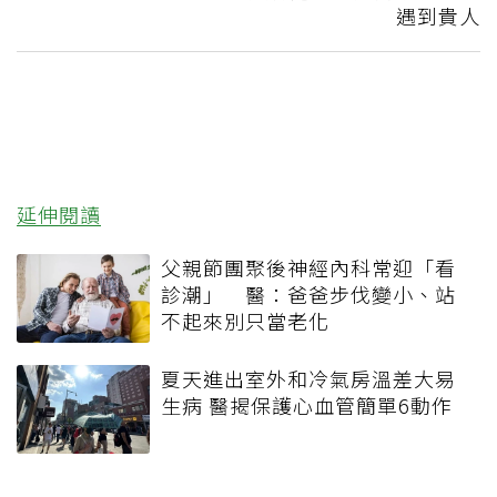
遇到貴人
延伸閱讀
父親節團聚後神經內科常迎「看
診潮」 醫：爸爸步伐變小、站
不起來別只當老化
夏天進出室外和冷氣房溫差大易
生病 醫揭保護心血管簡單6動作