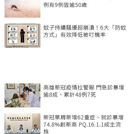
例有9例皆逾50歲
蚊子持續騷擾超崩潰！6大「防蚊
方式」有效降低被叮機率
高雄新冠疫情拉警報 門急診暴增
逾8成、累計48例7死
新冠單周新增62重症、就診暴增
74.8%創新高 PQ.16.1.1成主流
株