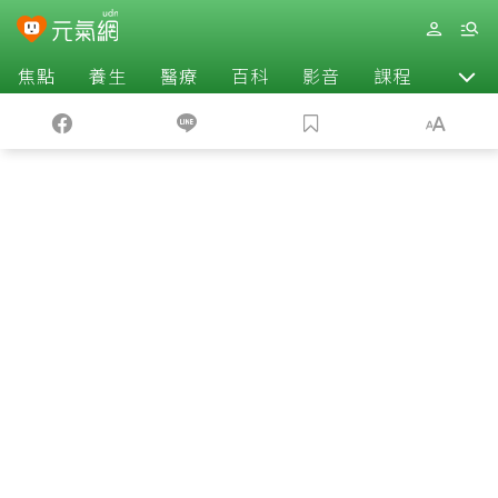
焦點
養生
醫療
百科
影音
課程
退休