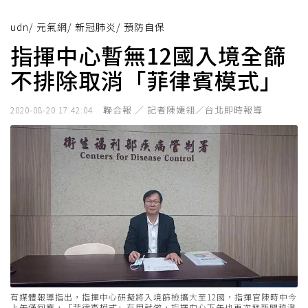
udn
/
元氣網
/
新冠肺炎
/
預防自保
指揮中心暫無12國入境全篩
不排除取消「菲律賓模式」
聯合報 ／ 記者陳婕翎／台北即時報導
2020-08-20 17:42:04
有媒體報導指出，指揮中心研擬將入境篩檢擴大至12國，指揮官陳時中今
上午僅回應，「菲律賓模式」有用就做，指揮中心下午也再次發新聞稿澄