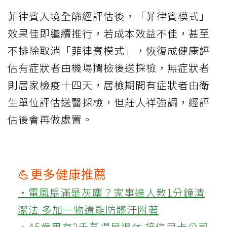
菲律賓入境全篩經評估後，「菲律賓模式」
效果佳即繼續推行，若成本效益不佳，甚至
不排除取消「菲律賓模式」，恢復成健康評
估有症狀者由機場攔檢後送採檢，無症狀者
則居家檢疫十四天，居檢期間有症狀者由衛
生單位評估送醫採檢，但莊人祥強調，經評
估後會再做處置。
💪更多健康推薦
‧電風扇滿是灰塵？家事達人教1分鐘清
潔法 多加一物還能防髒汙附著
‧45歲男存2千萬提早退休 接信用卡公司