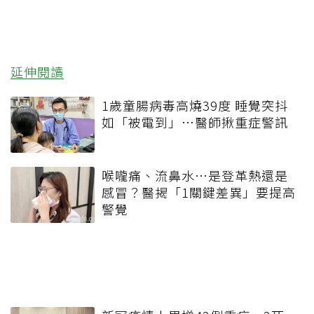
延伸閱讀
1歲童腸病毒高燒39度 睡覺突抖
如「被電到」…醫師揪重症警訊
喉嚨痛、流鼻水⋯是登革熱還是
感冒？醫揭「1關鍵差異」要提高
警覺