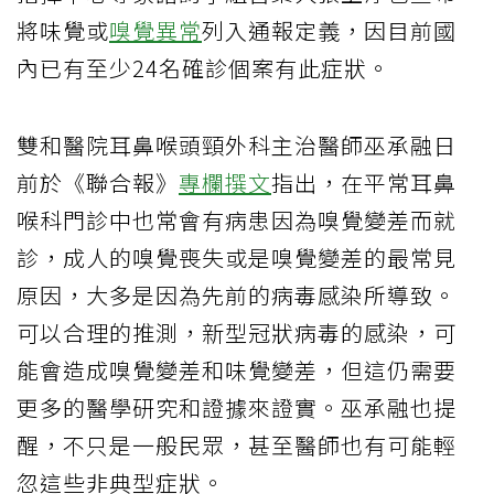
將味覺或
嗅覺異常
列入通報定義，因目前國
內已有至少24名確診個案有此症狀。
雙和醫院耳鼻喉頭頸外科主治醫師巫承融日
前於《聯合報》
專欄撰文
指出，在平常耳鼻
喉科門診中也常會有病患因為嗅覺變差而就
診，成人的嗅覺喪失或是嗅覺變差的最常見
原因，大多是因為先前的病毒感染所導致。
可以合理的推測，新型冠狀病毒的感染，可
能會造成嗅覺變差和味覺變差，但這仍需要
更多的醫學研究和證據來證實。巫承融也提
醒，不只是一般民眾，甚至醫師也有可能輕
忽這些非典型症狀。