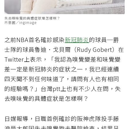
失去嗅味覺的具體症狀是怎樣啊？
示意圖／ingimage
之前NBA首名確診感染
新冠肺炎
的球員─爵
士隊的球員魯迪．戈貝爾（Rudy Gobert）在
Twitter上表示，「我認為嗅覺變差和味覺變
差一定是新冠肺炎的症狀之一，我已經連續
四天聞不到任何味道了，請問有人也有相同
的經驗嗎？」台灣ptt上也有不少人在問，失
去嗅味覺的具體症狀是怎樣啊？
日媒報導，日職首例確診的阪神虎隊投手藤
浪晉太郎因失去嗅覺跑去醫院檢查，結果呈