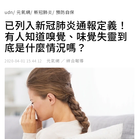
udn
/
元氣網
/
新冠肺炎
/
預防自保
已列入新冠肺炎通報定義！
有人知道嗅覺、味覺失靈到
底是什麼情況嗎？
元氣網 ／ 綜合報導
2020-04-01 15:44:12