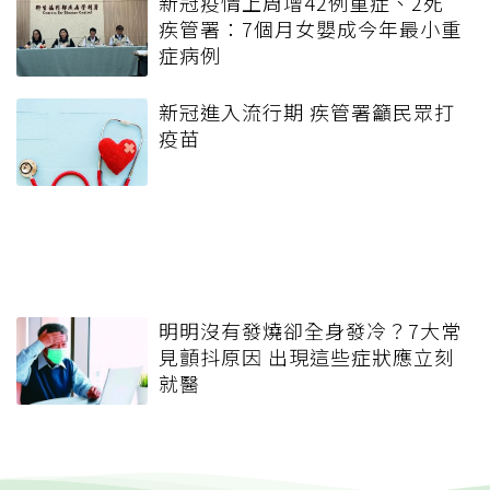
新冠疫情上周增42例重症、2死
疾管署：7個月女嬰成今年最小重
症病例
新冠進入流行期 疾管署籲民眾打
疫苗
明明沒有發燒卻全身發冷？7大常
見顫抖原因 出現這些症狀應立刻
就醫