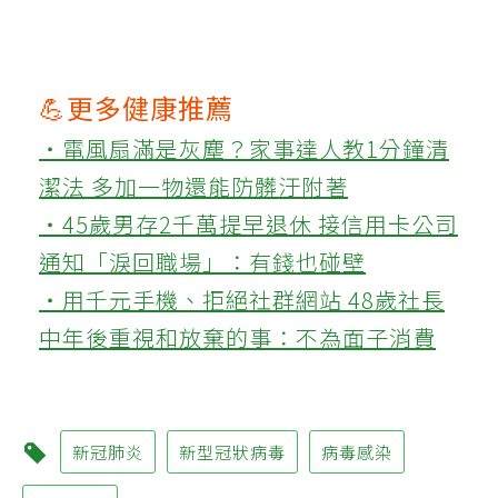
💪更多健康推薦
‧電風扇滿是灰塵？家事達人教1分鐘清
潔法 多加一物還能防髒汙附著
‧45歲男存2千萬提早退休 接信用卡公司
通知「淚回職場」：有錢也碰壁
‧用千元手機、拒絕社群網站 48歲社長
中年後重視和放棄的事：不為面子消費
新冠肺炎
新型冠狀病毒
病毒感染