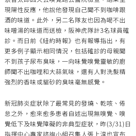
現陽性反應，他說他發現自己聞不到咖啡跟
酒的味道。此外，另二名隊友也因為喝不出
味噌湯的味道而送檢，阪神虎隊計3名球員確
診。而日前《紐約時報》也有報導指出，有
更多例子顯示相同情況，包括確診的母親聞
不到孩子尿布臭味，一向味覺嗅覺靈敏的廚
師聞不出咖哩和大蒜氣味，還有人對洗髮精
強烈的香味或貓砂的臭味毫無感覺。
新冠肺炎症狀除了最常見的發燒、乾咳、倦
怠之外，愈來愈多患者自述出現無嗅覺、嗅
覺低下及味覺障礙的非典型症狀，昨(3/31)日
指揮中心專家諮詢小組召集人張上淳也宣布