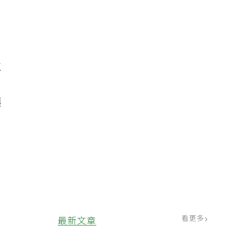
國
工
護
採
天
看更多
最新文章