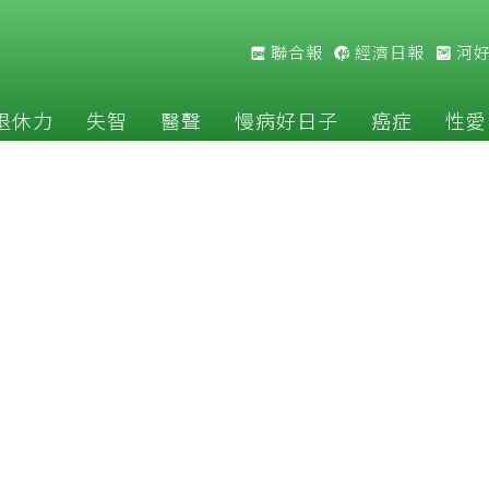
聯合報
經濟日報
河
退休力
失智
醫聲
慢病好日子
癌症
性愛