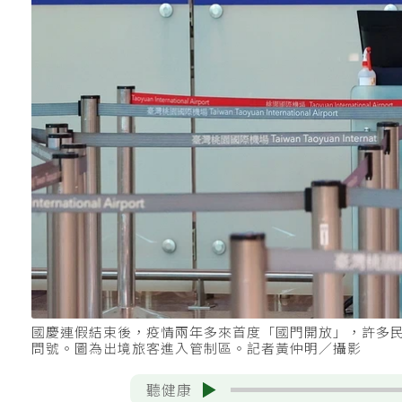
國慶連假結束後，疫情兩年多來首度「國門開放」，許多
問號。圖為出境旅客進入管制區。記者黃仲明／攝影
聽健康