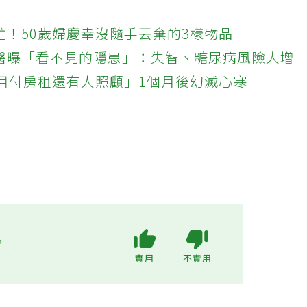
忙！50歲婦慶幸沒隨手丟棄的3樣物品
醫曝「看不見的隱患」：失智、糖尿病風險大增
不用付房租還有人照顧」1個月後幻滅心寒
?
實用
不實用