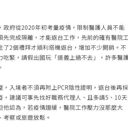
麼久沒辦法出國了，應該要考慮放寬醫護人員出
政府從2020年初考量疫情，限制醫護人員不能
須先完成隔離，才能返台工作，先前的確有醫院
住了2個禮拜才順利搭機返台，增加不少開銷。不
力吃緊，請假出國玩「道義上過不去」，許多醫
。
整，入境者不須再附上PCR陰性證明，返台後再
疫，建議可事先找好職務代理人、且多請5、10
但他認為，若疫情趨緩，醫院工作壓力沒那麼大
、考察或旅遊放鬆。