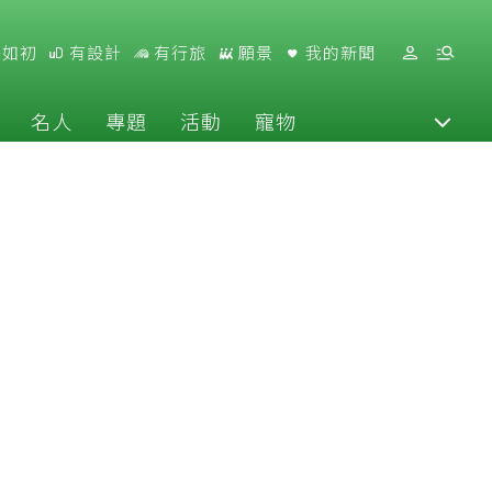
好如初
有設計
有行旅
願景
我的新聞
名人
專題
活動
寵物