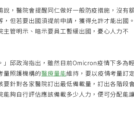
甫說，醫院會提醒同仁做好一般防疫措施，沒有
等，但若要出國須提前申請，獲得允許才能出國
院主管明示、暗示要員工暫緩出國，憂心人力不
」邱政洵指出，雖然目前Omicron疫情下多為
考量照護機構的
醫療量能
維持，要以疫情考量訂
該要針對各家醫院訂出最低備載量，訂出各階段
院能夠自行評估應該備載多少人力，便可分配能