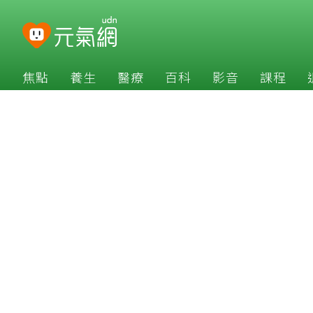
焦點
養生
醫療
百科
影音
課程