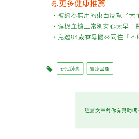
💪更多健康推薦
‧被認為無用的東西反幫了大
‧健檢血糖正常別安心太早！
‧兒邀84歲寡母搬來同住「
新冠肺炎
醫療量能
這篇文章對你有幫助嗎