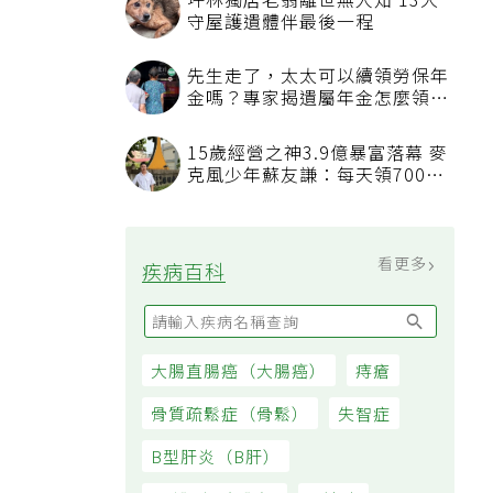
坪林獨居老翁離世無人知 13犬
守屋護遺體伴最後一程
先生走了，太太可以續領勞保年
金嗎？專家揭遺屬年金怎麼領，
看順位還要看資格
15歲經營之神3.9億暴富落幕 麥
克風少年蘇友謙：每天領700元
過日子
看更多
疾病百科
大腸直腸癌（大腸癌）
痔瘡
骨質疏鬆症（骨鬆）
失智症
B型肝炎（B肝）