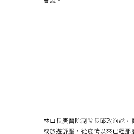
會議。
林口長庚醫院副院長邱政洵說，