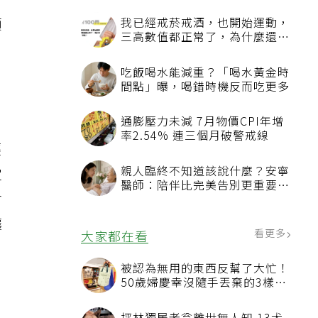
額
我已經戒菸戒酒，也開始運動，
三高數值都正常了，為什麼還不
。
能停藥？
吃飯喝水能減重？「喝水黃金時
間點」曝，喝錯時機反而吃更多
通膨壓力未減 7月物價CPI年增
率2.54% 連三個月破警戒線
輕
親人臨終不知道該說什麼？安寧
定
醫師：陪伴比完美告別更重要，
會
4句話值得及早說出口
讓
看更多
大家都在看
被認為無用的東西反幫了大忙！
50歲婦慶幸沒隨手丟棄的3樣物
品