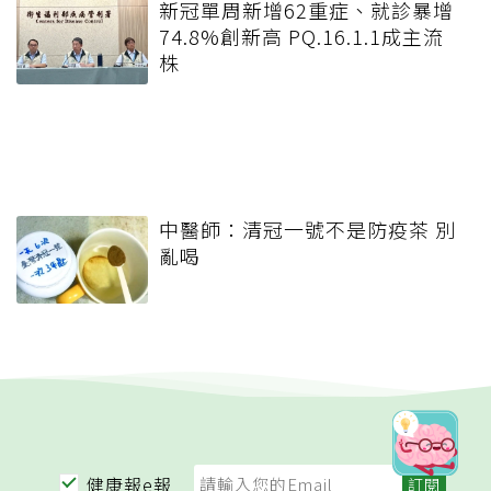
新冠單周新增62重症、就診暴增
74.8%創新高 PQ.16.1.1成主流
株
中醫師：清冠一號不是防疫茶 別
亂喝
健康報e報