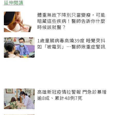
延伸閱讀
體重無故下降別只當變瘦，可能
暗藏這些疾病！醫師告訴你什麼
時候該就醫？
1歲童腸病毒高燒39度 睡覺突抖
如「被電到」…醫師揪重症警訊
高雄新冠疫情拉警報 門急診暴增
逾8成、累計48例7死