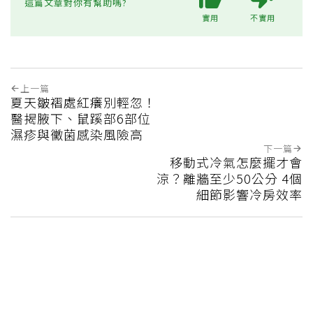
這篇文章對你有幫助嗎?
實用
不實用
上一篇
夏天皺褶處紅癢別輕忽！
醫揭腋下、鼠蹊部6部位
濕疹與黴菌感染風險高
下一篇
移動式冷氣怎麼擺才會
涼？離牆至少50公分 4個
細節影響冷房效率