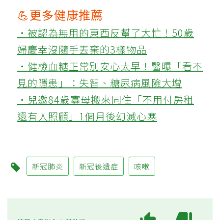
💪更多健康推薦
‧被認為無用的東西反幫了大忙！50歲
婦慶幸沒隨手丟棄的3樣物品
‧健檢血糖正常別安心太早！醫曝「看不
見的隱患」：失智、糖尿病風險大增
‧兒邀84歲寡母搬來同住「不用付房租
還有人照顧」1個月後幻滅心寒
新冠肺炎
新冠後遺症
咳嗽