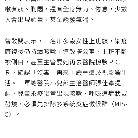
嗽有痰、胸悶，還有全身無力、倦怠，少數
人會出現頭暈，甚至誘發氣喘。
曾敬閔表示，一名卅多歲女性上班族，染疫
康復後仍持續咳嗽，導致搭公車、上班不斷
被側目，甚至主管要她再去醫院檢驗ＰＣ
Ｒ，確認「沒毒」再來，嚴重遭歧視影響生
活。三軍總醫院小兒部主治醫師張佳寧提
醒，兒童染疫後常出現咳嗽、呼吸道症狀或
發燒，必須先排除多系統炎症徵候群（MIS-
C）。