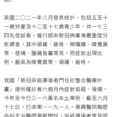
英國二○二一年八月發表統計，包括五至十
一歲兒童及十二至十七歲青少年，共一七三
四名受試者，進行感染新冠病毒後嚴重度分
析調查，其中頭痛、疲倦、喉嚨痛、嗅覺異
常、發燒、腹痛皆屬常見，而症狀出現比
例，最高為嗅覺異常、頭痛、疲倦。
我國「新冠染疫康復者門住診整合醫療計
畫」提供確診者六個月內症狀追蹤、復健，
今年至今已三一六萬名本土案例，截至六月
十七日，已收案一一九一人。振興醫院胸腔
內科主治醫師曾敬閔說，染疫康復者常見咳