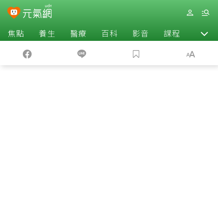
焦點
養生
醫療
百科
影音
課程
退休