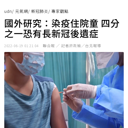
udn
/
元氣網
/
新冠肺炎
/
專家觀點
國外研究：染疫住院童 四分
之一恐有長新冠後遺症
聯合報 ／ 記者許政榆／台北報導
2022-06-19 01:21:04