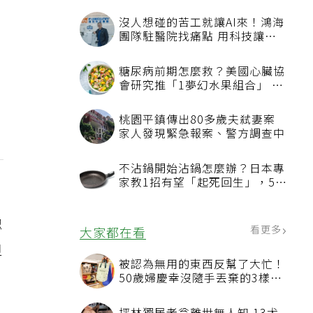
Ｒ
認
但