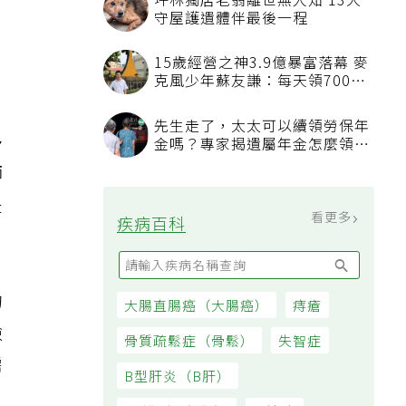
多
師
是
的
檢
需
看更多
最新文章