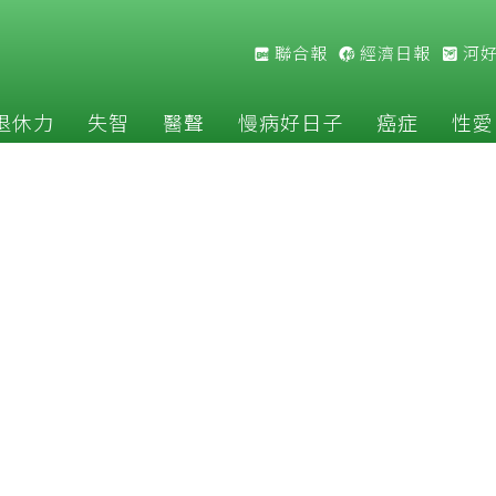
聯合報
經濟日報
河
退休力
失智
醫聲
慢病好日子
癌症
性愛