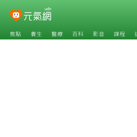
焦點
養生
醫療
百科
影音
課程