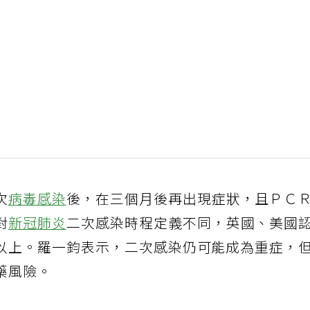
次
病毒感染
後，在三個月後再出現症狀，且ＰＣ
對
新冠肺炎
二次感染時程定義不同，英國、美國
以上。羅一鈞表示，二次感染仍可能成為重症，
藥風險。