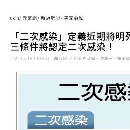
udn
/
元氣網
/
新冠肺炎
/
專家觀點
「二次感染」定義近期將明
三條件將認定二次感染！
2022-06-18 10:38:23
聯合報 ／ 記者許政榆、沈能元、陳雨