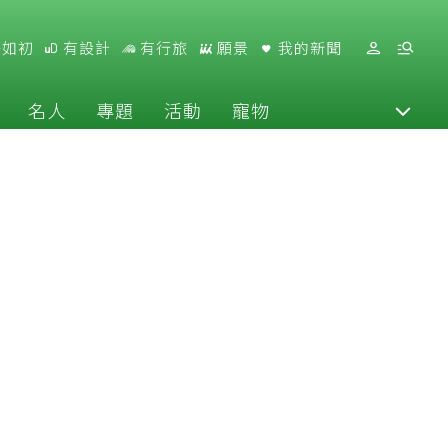
好如初
有設計
有行旅
願景
我的新聞
名人
專題
活動
寵物