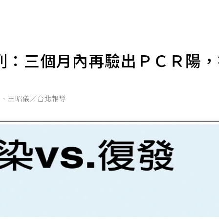
列：三個月內再驗出ＰＣＲ陽
鑫、王昭儀／台北報導