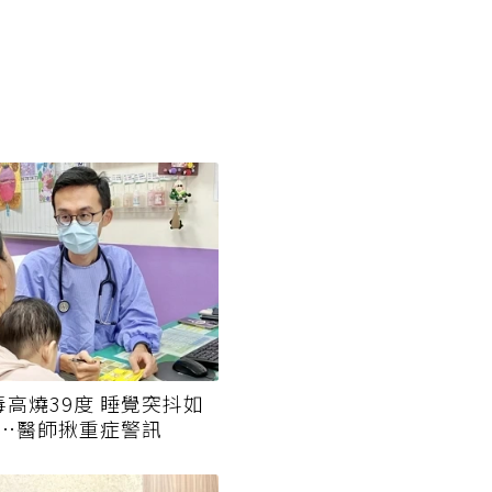
毒高燒39度 睡覺突抖如
…醫師揪重症警訊