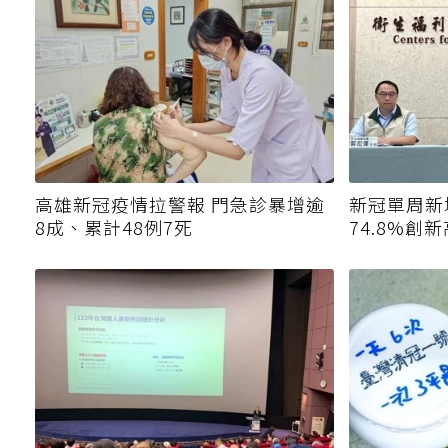
高雄新冠疫情拉警報 門急診暴增逾
新冠單周新
8成、累計48例7死
74.8%創新