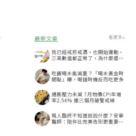
，
醫
看更多
最新文章
我已經戒菸戒酒，也開始運動，
三高數值都正常了，為什麼還不
能停藥？
吃飯喝水能減重？「喝水黃金時
間點」曝，喝錯時機反而吃更多
通膨壓力未減 7月物價CPI年增
率2.54% 連三個月破警戒線
親人臨終不知道該說什麼？安寧
醫師：陪伴比完美告別更重要，
4句話值得及早說出口