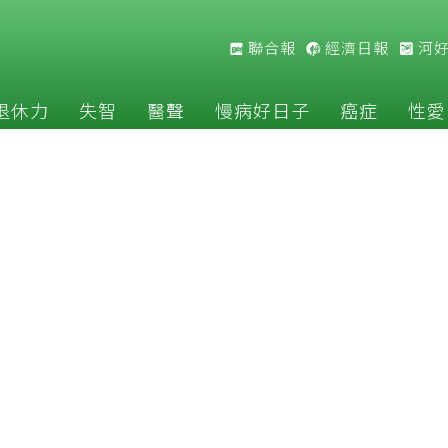
聯合報
經濟日報
河
退休力
失智
醫聲
慢病好日子
癌症
性愛