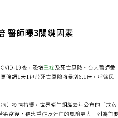
倍 醫師曝3關鍵因素
OVID-19後，恐增
重症
及死亡風險。台大醫師彙
更強調1天1包菸死亡風險將暴增6.1倍，呼籲民
疾病）疫情持續，世界衛生組織去年公布的「戒
若染疫後，罹患重症及死亡的風險更大」列為首