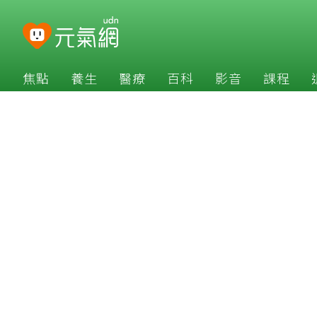
焦點
養生
醫療
百科
影音
課程