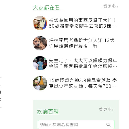
看更多
大家都在看
被認為無用的東西反幫了大忙！
50歲婦慶幸沒隨手丟棄的3樣物
品
坪林獨居老翁離世無人知 13犬
守屋護遺體伴最後一程
先生走了，太太可以續領勞保年
金嗎？專家揭遺屬年金怎麼領，
看順位還要看資格
15歲經營之神3.9億暴富落幕 麥
克風少年蘇友謙：每天領700元
適
過日子
畫
看更多
疾病百科