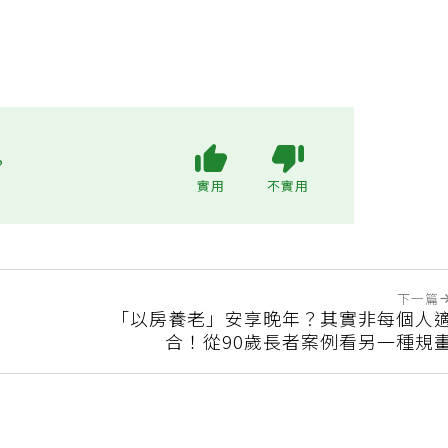
?
實用
不實用
下一篇
「以房養老」安享晚年？其實非每個人
合！從90歲長者案例看另一種規