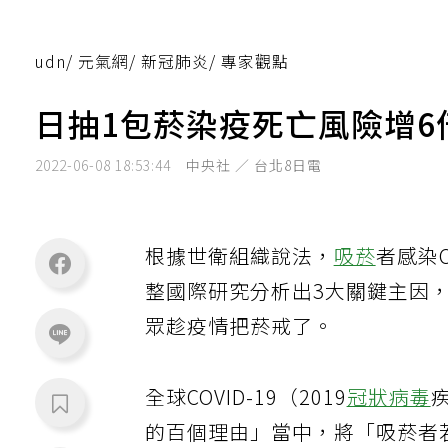
udn
/
元氣網
/
新冠肺炎
/
專家觀點
日抽1包菸染疫死亡風險增6
2022-06-08 18:53:44
中央社 ／ 台北8日電
根據世衛組織說法，
吸菸
者感染C
整國際研究分析出3大關鍵主因，
眾趁疫情把菸戒了。
全球COVID-19（2019
冠狀病毒
的百個理由」當中，將「吸菸者