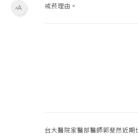
戒菸理由。
台大醫院家醫部醫師郭斐然近期