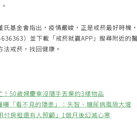
倍。
董氏基金會指出，疫情嚴峻，正是戒菸最好時機
-636363）並下載「戒菸就贏APP」搜尋附近的
方法戒菸，找回健康。
忙！50歲婦慶幸沒隨手丟棄的3樣物品
醫曝「看不見的隱患」：失智、糖尿病風險大增
不用付房租還有人照顧」1個月後幻滅心寒