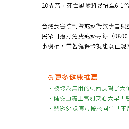
20支菸，死亡風險將暴增至6.1
台灣菸害防制暨戒菸衛教學會與
民眾可撥打免費戒菸專線（0800
事機構，帶著健保卡就能以正規
💪更多健康推薦
‧被認為無用的東西反幫了大
‧健檢血糖正常別安心太早！
‧兒邀84歲寡母搬來同住「