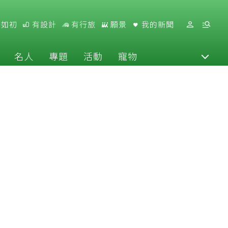
好如初
有設計
有行旅
願景
我的新聞
名人
專題
活動
寵物