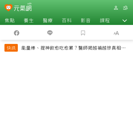
焦點
養生
醫療
百科
影音
課程
退休
能量棒、提神飲愈吃愈累？醫師揭越補越慘真相：
快訊
恐欠下疲勞債