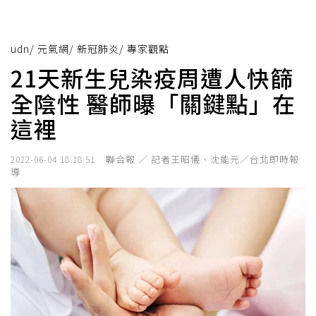
udn
/
元氣網
/
新冠肺炎
/
專家觀點
21天新生兒染疫周遭人快篩
全陰性 醫師曝「關鍵點」在
這裡
聯合報 ／ 記者王昭儀、沈能元／台北即時報
2022-06-04 18:18:51
導