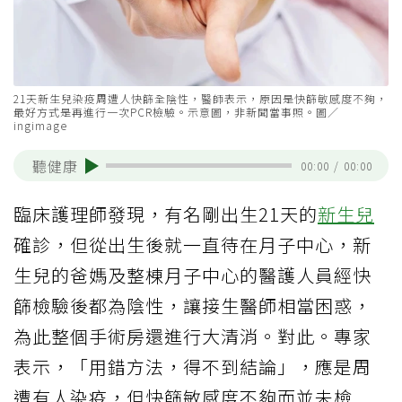
21天新生兒染疫周遭人快篩全陰性，醫師表示，原因是快篩敏感度不夠，
最好方式是再進行一次PCR檢驗。示意圖，非新聞當事照。圖／
ingimage
聽健康
00:00
/
00:00
臨床護理師發現，有名剛出生21天的
新生兒
確診，但從出生後就一直待在月子中心，新
生兒的爸媽及整棟月子中心的醫護人員經快
篩檢驗後都為陰性，讓接生醫師相當困惑，
為此整個手術房還進行大清消。對此。專家
表示，「用錯方法，得不到結論」，應是周
遭有人染疫，但快篩敏感度不夠而並未檢