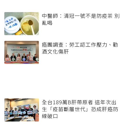
中醫師：清冠一號不是防疫茶 別
亂喝
癌團調查：勞工認工作壓力、勸
酒文化傷肝
全台189萬B肝帶原者 這年次出
生「疫苗斷層世代」恐成肝癌防
線破口