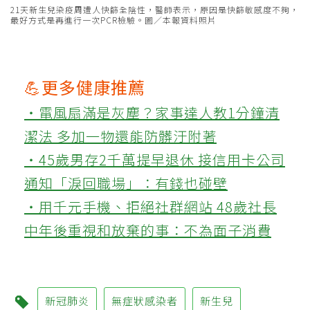
21天新生兒染疫周遭人快篩全陰性，醫師表示，原因是快篩敏感度不夠，
最好方式是再進行一次PCR檢驗。圖／本報資料照片
💪更多健康推薦
‧電風扇滿是灰塵？家事達人教1分鐘清
潔法 多加一物還能防髒汙附著
‧45歲男存2千萬提早退休 接信用卡公司
通知「淚回職場」：有錢也碰壁
‧用千元手機、拒絕社群網站 48歲社長
中年後重視和放棄的事：不為面子消費
新冠肺炎
無症狀感染者
新生兒