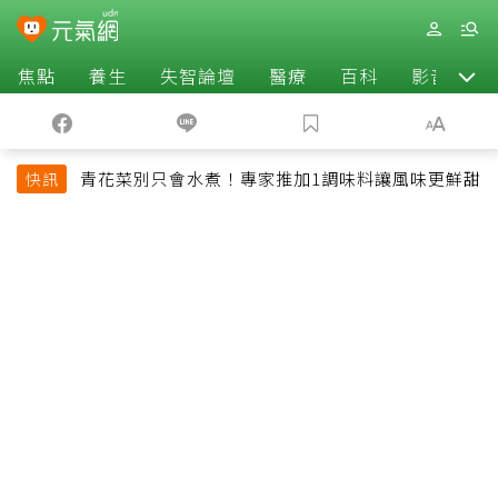
焦點
養生
失智論壇
醫療
百科
影音
青花菜別只會水煮！專家推加1調味料讓風味更鮮甜
快訊