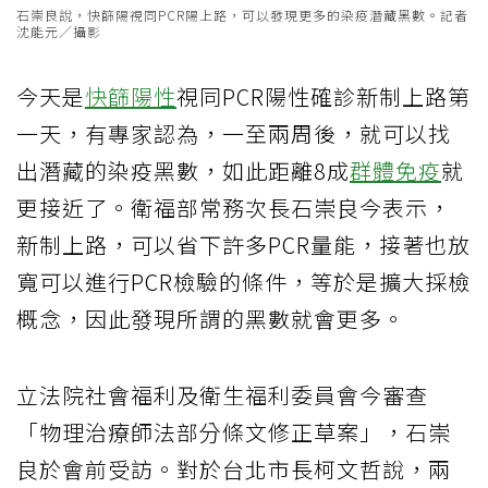
石崇良說，快篩陽視同PCR陽上路，可以發現更多的染疫潛藏黑數。記者
沈能元／攝影
今天是
快篩陽性
視同PCR陽性確診新制上路第
一天，有專家認為，一至兩周後，就可以找
出潛藏的染疫黑數，如此距離8成
群體免疫
就
更接近了。衛福部常務次長石崇良今表示，
新制上路，可以省下許多PCR量能，接著也放
寬可以進行PCR檢驗的條件，等於是擴大採檢
概念，因此發現所謂的黑數就會更多。
立法院社會福利及衛生福利委員會今審查
「物理治療師法部分條文修正草案」，石崇
良於會前受訪。對於台北市長柯文哲說，兩