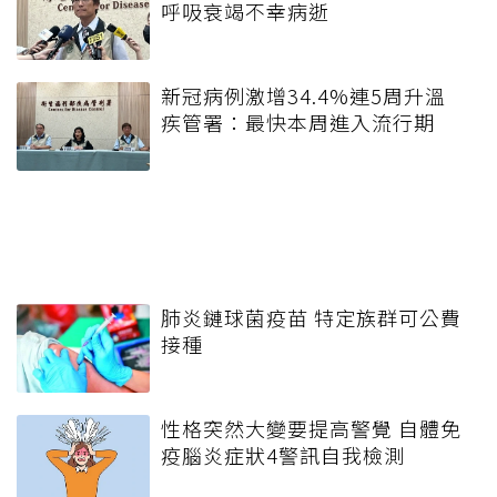
呼吸衰竭不幸病逝
新冠病例激增34.4%連5周升溫
疾管署：最快本周進入流行期
肺炎鏈球菌疫苗 特定族群可公費
接種
性格突然大變要提高警覺 自體免
疫腦炎症狀4警訊自我檢測