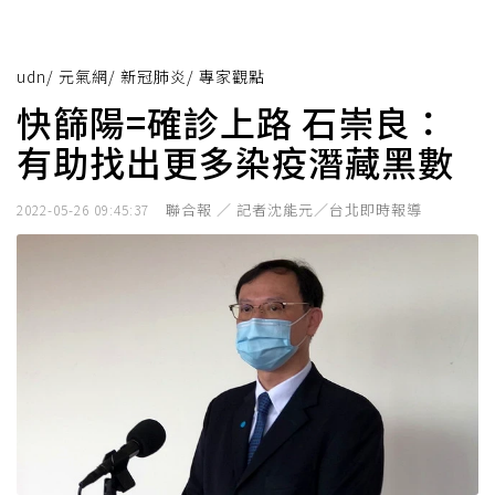
udn
/
元氣網
/
新冠肺炎
/
專家觀點
快篩陽=確診上路 石崇良：
有助找出更多染疫潛藏黑數
聯合報 ／ 記者沈能元／台北即時報導
2022-05-26 09:45:37