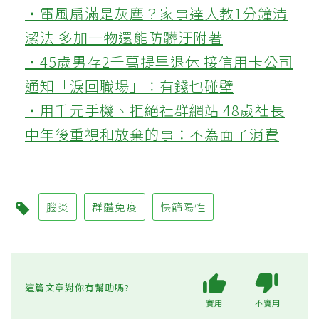
‧電風扇滿是灰塵？家事達人教1分鐘清
潔法 多加一物還能防髒汙附著
‧45歲男存2千萬提早退休 接信用卡公司
通知「淚回職場」：有錢也碰壁
‧用千元手機、拒絕社群網站 48歲社長
中年後重視和放棄的事：不為面子消費
腦炎
群體免疫
快篩陽性
這篇文章對你有幫助嗎?
實用
不實用