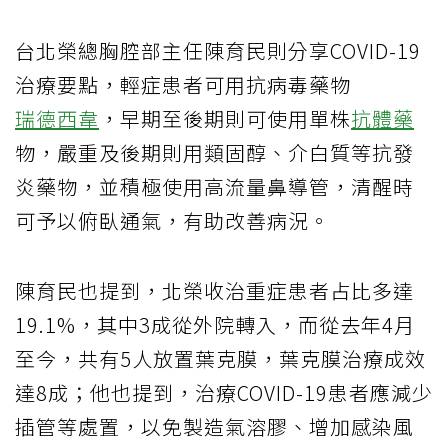
台北榮總胸腔部主任陳育民則分享COVID-19
治療要點，輕症患者可用抗病毒藥物
瑞德西韋
，早期至後期則可使用單株
抗體藥
物，嚴重及後期則用類固醇、介白質等抗發
炎藥物，並積極使用高流量鼻導管，清醒時
可予以俯臥通氣，有助改善病況。
陳育民也提到，北榮收治重症患者占比多達
19.1%，其中3成從外院轉入，而從去年4月
至今，共有5人放置葉克膜，葉克膜治療成效
達8成；他也提到，治療COVID-19患者應減少
插管等處置，以免製造氣溶膠、增加感染風