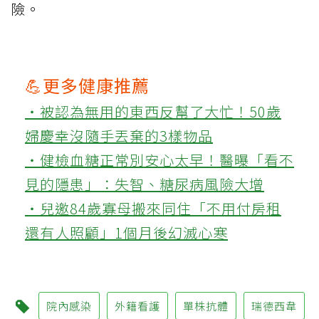
險。
💪更多健康推薦
‧被認為無用的東西反幫了大忙！50歲
婦慶幸沒隨手丟棄的3樣物品
‧健檢血糖正常別安心太早！醫曝「看不
見的隱患」：失智、糖尿病風險大增
‧兒邀84歲寡母搬來同住「不用付房租
還有人照顧」1個月後幻滅心寒
院內感染
外籍看護
單株抗體
瑞德西韋