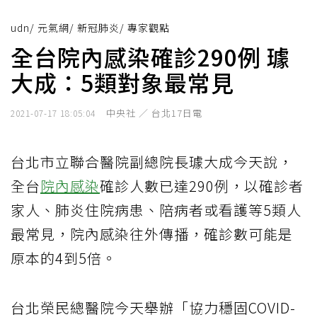
udn
/
元氣網
/
新冠肺炎
/
專家觀點
全台院內感染確診290例 璩
大成：5類對象最常見
中央社 ／ 台北17日電
2021-07-17 18:05:04
台北市立聯合醫院副總院長璩大成今天說，
全台
院內感染
確診人數已達290例，以確診者
家人、肺炎住院病患、陪病者或看護等5類人
最常見，院內感染往外傳播，確診數可能是
原本的4到5倍。
台北榮民總醫院今天舉辦「協力穩固COVID-