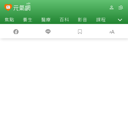
焦點
養生
醫療
百科
影音
課程
退休