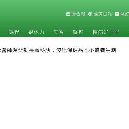
聯合報
經濟日報
河
課程
退休力
失智
醫聲
慢病好日子
佛醫師曝父親長壽秘訣：沒吃保健品也不追養生潮