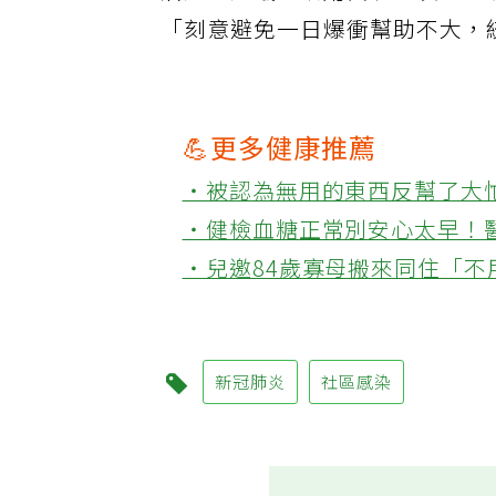
潘建志建議，沿用舊制，以PCR
「刻意避免一日爆衝幫助不大，
💪更多健康推薦
‧被認為無用的東西反幫了大
‧健檢血糖正常別安心太早！
‧兒邀84歲寡母搬來同住「
新冠肺炎
社區感染