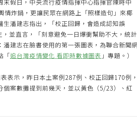
周末假日，中央流行疫情指揮中心指揮官陳時中
讓輿情炸鍋，更讓民眾在網路上「照樣造句」來椰
醫生潘建志指出，「校正回歸，會造成認知誤
為主，並直言，「刻意避免一日爆衝幫助不大，統
：潘建志在臉書使用的第一張圖表，為聯合新聞
點「
追台灣疫情變化 看即時數據圖表
」專題。）
表表示，昨日本土案例287例、校正回歸170例
個案數攤提到前幾天，並以黃色（5/23）、紅