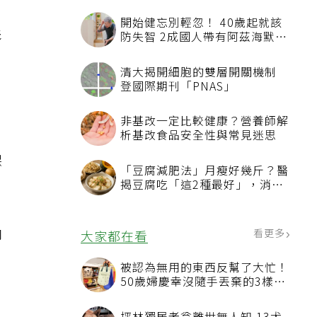
開始健忘別輕忽！ 40歲起就該
影
防失智 2成國人帶有阿茲海默症
相關基因
清大揭開細胞的雙層開關機制
登國際期刊「PNAS」
非基改一定比較健康？營養師解
，
析基改食品安全性與常見迷思
保
「豆腐減肥法」月瘦好幾斤？醫
揭豆腐吃「這2種最好」，消脹
氣有妙招
卻
看更多
大家都在看
被認為無用的東西反幫了大忙！
50歲婦慶幸沒隨手丟棄的3樣物
品