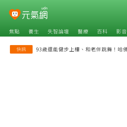
焦點
養生
失智論壇
醫療
百科
影音
93歲還能健步上樓、和老伴跳舞！哈
快訊