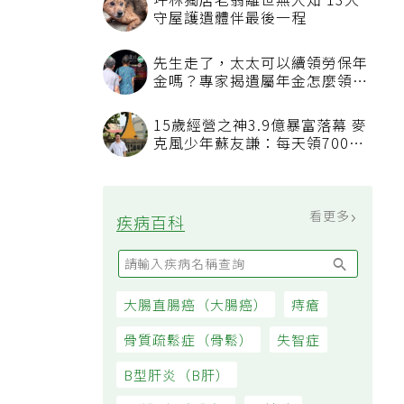
，
坪林獨居老翁離世無人知 13犬
守屋護遺體伴最後一程
先生走了，太太可以續領勞保年
金嗎？專家揭遺屬年金怎麼領，
看順位還要看資格
15歲經營之神3.9億暴富落幕 麥
克風少年蘇友謙：每天領700元
過日子
看更多
疾病百科
大腸直腸癌（大腸癌）
痔瘡
骨質疏鬆症（骨鬆）
失智症
B型肝炎（B肝）