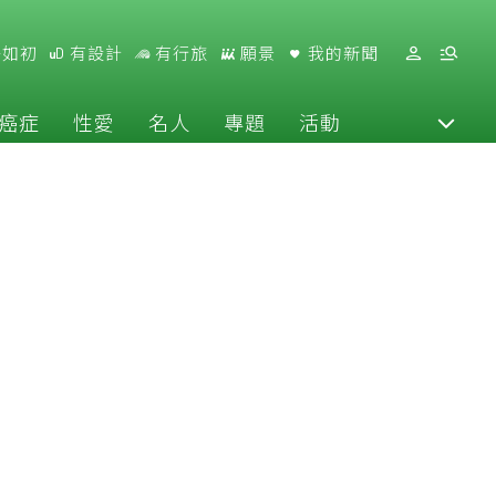
好如初
有設計
有行旅
願景
我的新聞
癌症
性愛
名人
專題
活動