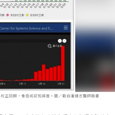
出校正回歸，會造成認知誤差。圖／截自潘健志醫師臉書