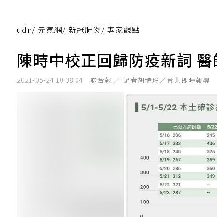
udn
/
元氣網
/
新冠肺炎
/
專家觀點
陳時中校正回歸防疫新詞 
2021-05-24 10:08:04
聯合報 ／ 記者胡瑞玲／台北即時報導