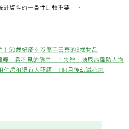
確診日為主，這是世界主流方法，Bias永遠存在
統計資料的一貫性比較重要」。
忙！50歲婦慶幸沒隨手丟棄的3樣物品
醫曝「看不見的隱患」：失智、糖尿病風險大增
不用付房租還有人照顧」1個月後幻滅心寒