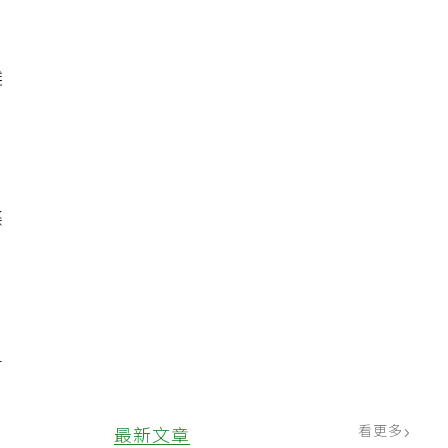
攤
把
條
昇
看更多
最新文章