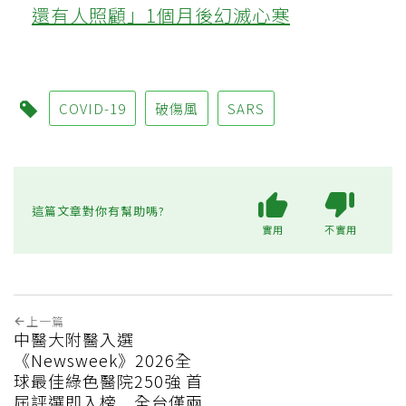
還有人照顧」1個月後幻滅心寒
COVID-19
破傷風
SARS
這篇文章對你有幫助嗎?
實用
不實用
上一篇
中醫大附醫入選
《Newsweek》2026全
球最佳綠色醫院250強 首
屆評選即入榜 全台僅兩