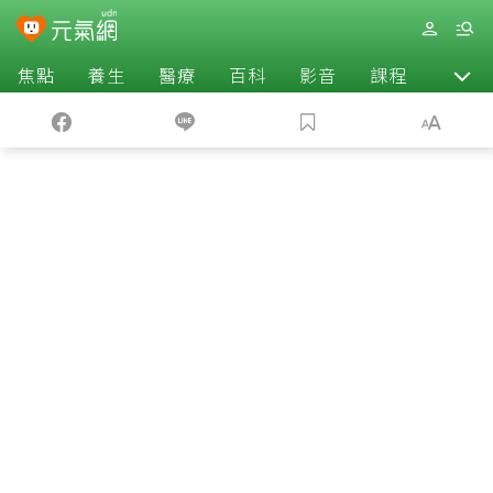
焦點
養生
醫療
百科
影音
課程
退休