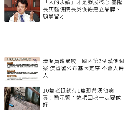
「人的永續」才是發展核心 基隆
長庚醫院院長吳俊德建立品牌、
願景留才
清潔員遭鼠咬…國內第3例漢他個
案 疾管署公布基因定序 不會人傳
人
10隻老鼠就有1隻恐帶漢他病
毒！醫示警：這項回收一定要做
好