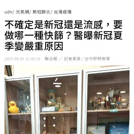
udn
/
元氣網
/
新冠肺炎
/
台灣疫情
不確定是新冠還是流感，要
做哪一種快篩？醫曝新冠夏
季變嚴重原因
聯合報 ／ 記者黃寅／台中即時報導
2025-06-02 12:45:16