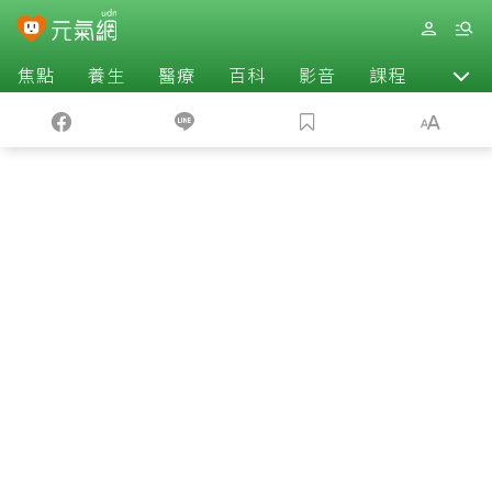
焦點
養生
醫療
百科
影音
課程
退休