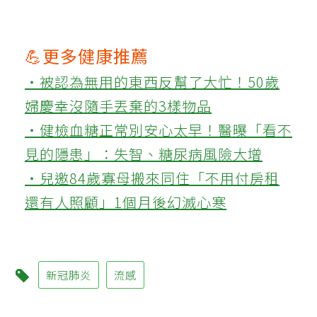
💪更多健康推薦
‧被認為無用的東西反幫了大忙！50歲
婦慶幸沒隨手丟棄的3樣物品
‧健檢血糖正常別安心太早！醫曝「看不
見的隱患」：失智、糖尿病風險大增
‧兒邀84歲寡母搬來同住「不用付房租
還有人照顧」1個月後幻滅心寒
新冠肺炎
流感