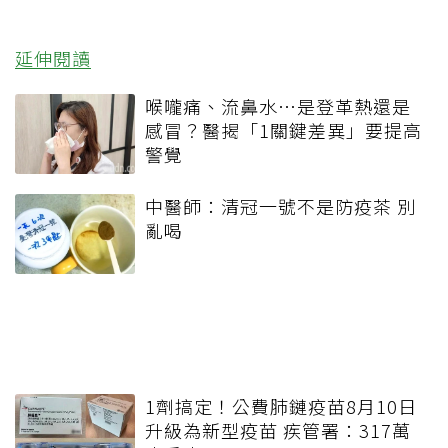
延伸閱讀
喉嚨痛、流鼻水⋯是登革熱還是
感冒？醫揭「1關鍵差異」要提高
警覺
中醫師：清冠一號不是防疫茶 別
亂喝
1劑搞定！公費肺鏈疫苗8月10日
升級為新型疫苗 疾管署：317萬