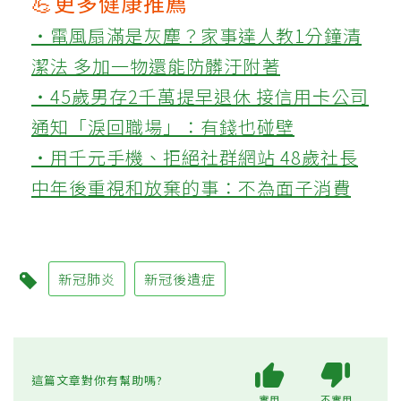
💪更多健康推薦
‧電風扇滿是灰塵？家事達人教1分鐘清
潔法 多加一物還能防髒汙附著
‧45歲男存2千萬提早退休 接信用卡公司
通知「淚回職場」：有錢也碰壁
‧用千元手機、拒絕社群網站 48歲社長
中年後重視和放棄的事：不為面子消費
新冠肺炎
新冠後遺症
這篇文章對你有幫助嗎?
實用
不實用