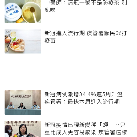
中醫師：清冠一號不是防疫茶 別
亂喝
新冠進入流行期 疾管署籲民眾打
疫苗
新冠病例激增34.4%連5周升溫
疾管署：最快本周進入流行期
新冠疫情出現新變種「蟬」…兒
童比成人更容易感染 疾管署這樣