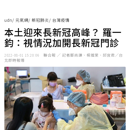
udn
/
元氣網
/
新冠肺炎
/
台灣疫情
本土迎來長新冠高峰？ 羅一
鈞：視情況加開長新冠門診
聯合報 ／ 記者鄒尚謙、楊雅棠、邱宜君／台
2022-08-01 15:20:06
北即時報導