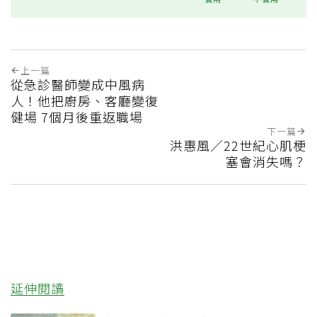
上一篇
從急診醫師變成中風病
人！他把廚房、客廳變復
健場 7個月後重返職場
下一篇
洪惠風／22世紀心肌梗
塞會消失嗎？
延伸閱讀