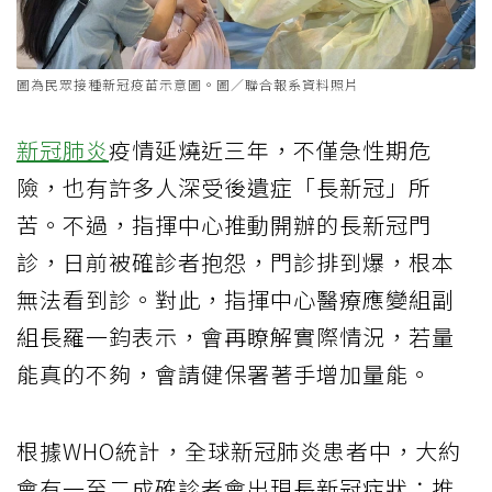
圖為民眾接種新冠疫苗示意圖。圖／聯合報系資料照片
新冠肺炎
疫情延燒近三年，不僅急性期危
險，也有許多人深受後遺症「長新冠」所
苦。不過，指揮中心推動開辦的長新冠門
診，日前被確診者抱怨，門診排到爆，根本
無法看到診。對此，指揮中心醫療應變組副
組長羅一鈞表示，會再瞭解實際情況，若量
能真的不夠，會請健保署著手增加量能。
根據WHO統計，全球新冠肺炎患者中，大約
會有一至二成確診者會出現長新冠症狀；推