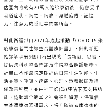
估國內將約有20萬人確診康復後，仍會受呼
吸道症狀、胸悶、胸痛、身體疲倦、記憶
力、注意力或睡眠等問題所苦。
對此衛福部自2021年底起推動「COVID-19 染
疫康復者門住診整合醫療計畫」，針對新冠
確診解隔後6個月內出現的「長新冠」患者，
提供跨科別整合門診及住院整合照護服務。
計畫由承作醫院定期評估日常生活功能、生
活品質、呼吸、疼痛、心理、營養狀態及追
蹤改善程度，並由社工師(員)評估家庭支持功
能，協助轉介適當之社會福利資源，保障個
案後續康復照護需求，提升確診者康復後的