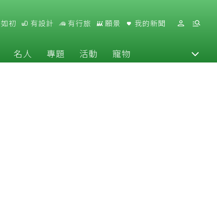
好如初
有設計
有行旅
願景
我的新聞
名人
專題
活動
寵物