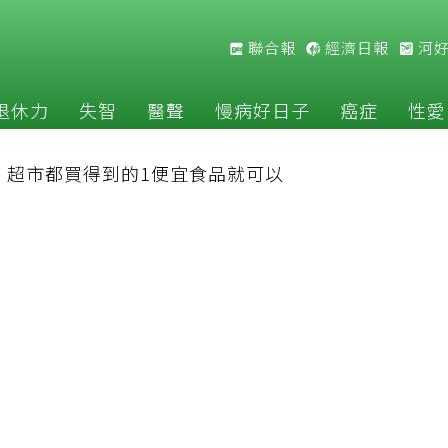
聯合報
經濟日報
河
退休力
失智
醫聲
慢病好日子
癌症
性愛
：超市都買得到的1便宜食品就可以