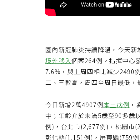
國內新冠肺炎持續降溫，今天新增
境外移入
個案264例。指揮中
7.6%，與上周四相比減少249
二、三較高，周四至周日最低，最
今日新增2萬4907例
本土病例
，
中；年齡介於未滿5歲至90多歲以上
例)，台北市(2,677例)，桃園市(2