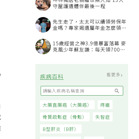
坪林獨居老翁離世無人知 13犬
守屋護遺體伴最後一程
先生走了，太太可以續領勞保年
金嗎？專家揭遺屬年金怎麼領，
看順位還要看資格
15歲經營之神3.9億暴富落幕 麥
克風少年蘇友謙：每天領700元
過日子
為
看更多
疾病百科
大腸直腸癌（大腸癌）
痔瘡
口
或
骨質疏鬆症（骨鬆）
失智症
離
B型肝炎（B肝）