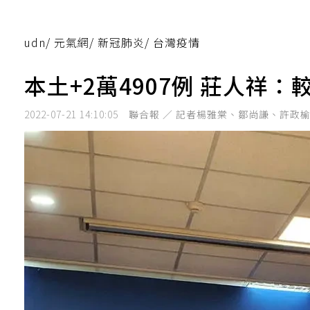
udn
/
元氣網
/
新冠肺炎
/
台灣疫情
本土+2萬4907例 莊人祥：
2022-07-21 14:10:05
聯合報 ／ 記者楊雅棠、鄒尚謙、許政