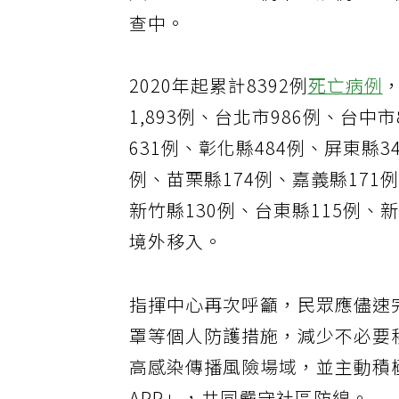
入，434萬4517例本土病例，
查中。
2020年起累計8392例
死亡病例
1,893例、台北市986例、台中
631例、彰化縣484例、屏東縣3
例、苗栗縣174例、嘉義縣171
新竹縣130例、台東縣115例、
境外移入。
指揮中心再次呼籲，民眾應儘速
罩等個人防護措施，減少不必要
高感染傳播風險場域，並主動積