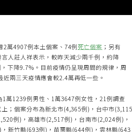
2萬4907例本土個案、74例
死亡個案
；另有
心發言人莊人祥表示，較昨天減少兩千例，約降
0例，下降9.7%。目前疫情仍呈現周間的規律，周
近兩三天疫情應會較2.4萬再低一些。
為1萬1239例男性、1萬3647例女性，21例調查
；個案分布為新北市(4,365例)，台中市(3,11
,520例)，高雄市(2,517例)，台南市(2,024例)，