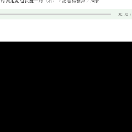
療應變組副組長羅一鈞（右）。記者楊雅棠／攝影
00:00