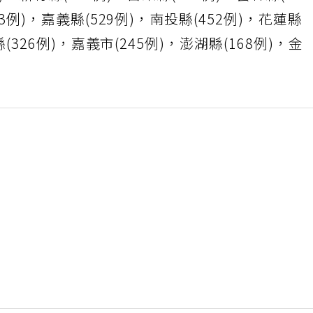
例)，新竹縣(693例)，苗栗縣(644例)，雲林縣(64
43例)，嘉義縣(529例)，南投縣(452例)，花蓮縣
縣(326例)，嘉義市(245例)，澎湖縣(168例)，金