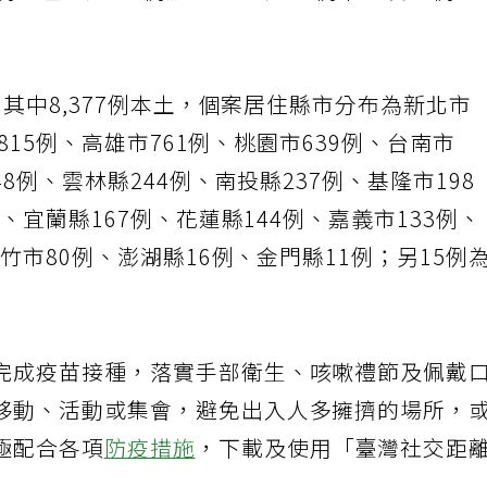
36例敦睦艦隊、3例航空器感染、1例不明及14例調
，其中8,377例本土，個案居住縣市分布為新北市
市815例、高雄市761例、桃園市639例、台南市
48例、雲林縣244例、南投縣237例、基隆市198
例、宜蘭縣167例、花蓮縣144例、嘉義市133例、
新竹市80例、澎湖縣16例、金門縣11例；另15例
完成疫苗接種，落實手部衛生、咳嗽禮節及佩戴
移動、活動或集會，避免出入人多擁擠的場所，
極配合各項
防疫措施
，下載及使用「臺灣社交距