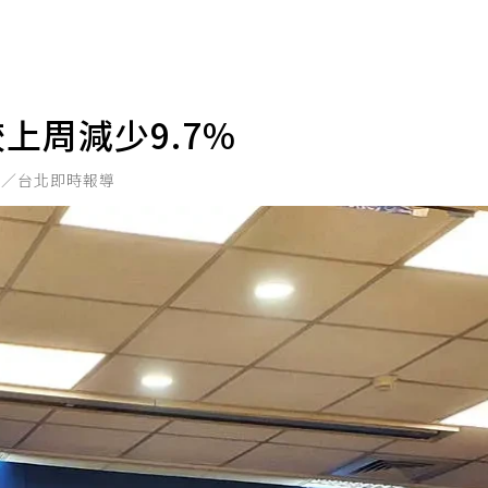
較上周減少9.7%
榆／台北即時報導