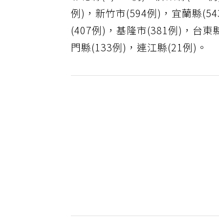
彰化縣(1,151例)，屏東縣(759
例)，新竹市(594例)，宜蘭縣(5
(407例)，基隆市(381例)，台東
門縣(133例)，連江縣(21例)。