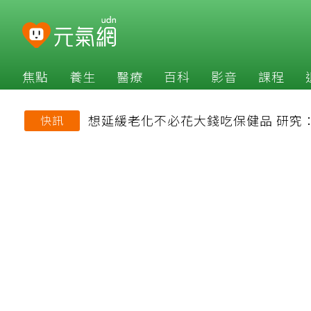
焦點
養生
醫療
百科
影音
課程
想延緩老化不必花大錢吃保健品 研究
快訊