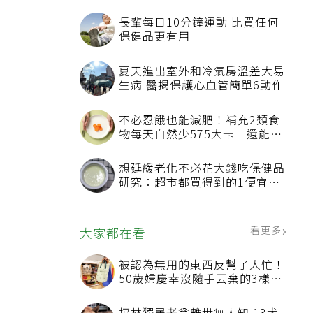
長輩每日10分鐘運動 比買任何
保健品更有用
夏天進出室外和冷氣房溫差大易
生病 醫揭保護心血管簡單6動作
不必忍餓也能減肥！補充2類食
物每天自然少575大卡「還能吃
飽飽的」
至
想延緩老化不必花大錢吃保健品
研究：超市都買得到的1便宜食
品就可以
看更多
大家都在看
被認為無用的東西反幫了大忙！
50歲婦慶幸沒隨手丟棄的3樣物
品