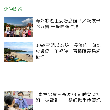
延伸閱讀
海外旅遊生病怎麼辦？／親友帶
路就醫 千歲團遊清邁
30歲空姐以為臉上長濕疹「確診
皮膚癌」年輕時一習慣釀惡果超
後悔
1歲童腸病毒高燒39度 睡覺突抖
如「被電到」…醫師揪重症警訊