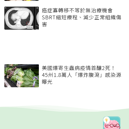
癌症寡轉移不等於無治療機會
SBRT縮短療程、減少正常組織傷
害
美國爆寄生蟲病疫情首釀2死！
45州1.8萬人「爆炸腹瀉」感染源
曝光