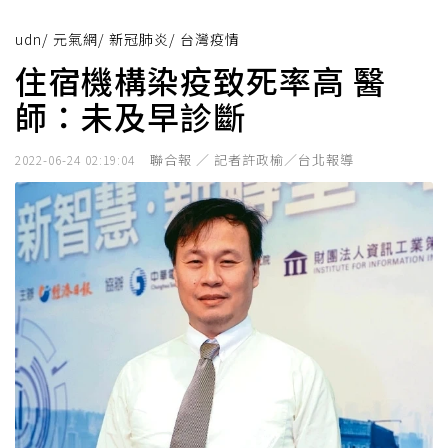
udn
/
元氣網
/
新冠肺炎
/
台灣疫情
住宿機構染疫致死率高 醫
師：未及早診斷
聯合報 ／ 記者許政榆／台北報導
2022-06-24 02:19:04