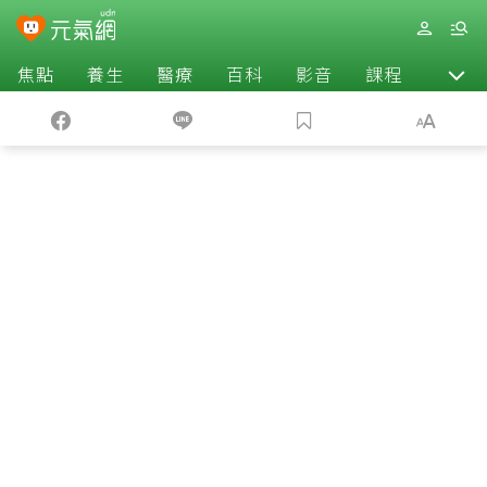
焦點
養生
醫療
百科
影音
課程
退休