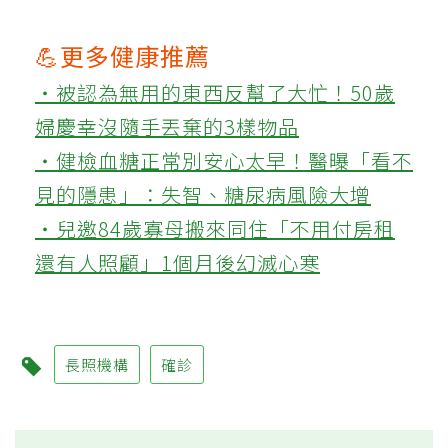
💪更多健康推薦
‧被認為無用的東西反幫了大忙！50歲
婦慶幸沒隨手丟棄的3樣物品
‧健檢血糖正常別安心太早！醫曝「看不
見的隱患」：失智、糖尿病風險大增
‧兒邀84歲寡母搬來同住「不用付房租
還有人照顧」1個月後幻滅心寒
長照機構
確診