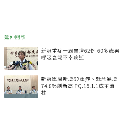
延伸閱讀
新冠重症一周暴增62例 60多歲男
呼吸衰竭不幸病逝
新冠單周新增62重症、就診暴增
74.8%創新高 PQ.16.1.1成主流
株