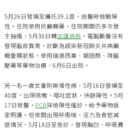
5月26日發燒至攝氏39.1度，送醫時檢驗陽
性。住院使用抗癲癇藥，住院期間仍多次發
生抽搐，5月30日轉
加護病房
，電腦斷層沒有
發現腦部異常，診斷為感染新冠肺炎共病癲
癇重積狀態，使用瑞德西韋、類固醇、降腦
壓藥等藥物治療，6月6日出院。
另一名一歲女童則無慢性病，5月16日發燒至
40度，出現咳嗽、嘔吐症狀，快篩陽性。5月
17日就醫，
PCR
採檢陽性確診，給予藥物返
家照護。但夜間出現呼吸喘、活力及食慾減
退情況，5月18日至急診，發現胸凹、呼吸費