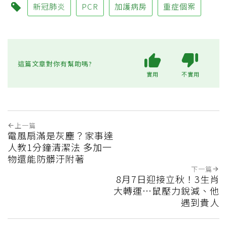
新冠肺炎
PCR
加護病房
重症個案
這篇文章對你有幫助嗎?
實用
不實用
上一篇
電風扇滿是灰塵？家事達
人教1分鐘清潔法 多加一
物還能防髒汙附著
下一篇
8月7日迎接立秋！3生肖
大轉運…鼠壓力銳減、他
遇到貴人