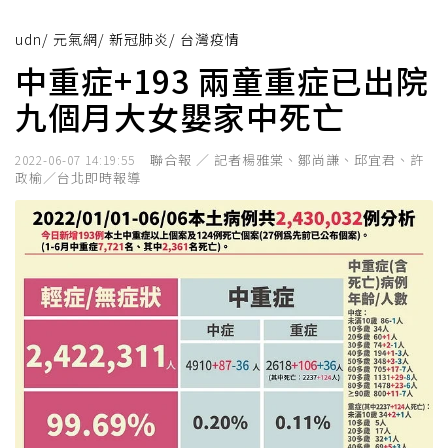
udn
/
元氣網
/
新冠肺炎
/
台灣疫情
中重症+193 兩童重症已出院
九個月大女嬰家中死亡
聯合報 ／ 記者楊雅棠、鄒尚謙、邱宜君、許
2022-06-07 14:19:55
政榆／台北即時報導