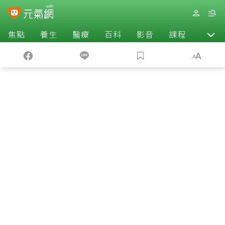
焦點
養生
醫療
百科
影音
課程
退休