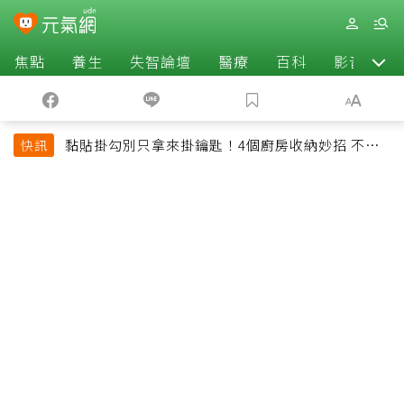
焦點
養生
失智論壇
醫療
百科
影音
黏貼掛勾別只拿來掛鑰匙！4個廚房收納妙招 不用
快訊
鑽牆也能省空間