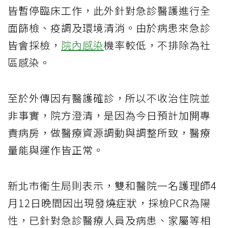
皆暫停臨床工作，此外針對急診醫護進行全
面篩檢、疫調及環境清消。由於病患來急診
皆會採檢，
院內感染
機率較低，不排除為社
區感染。
至於外傳因有醫護確診，所以不收治住院並
非事實，院方澄清，是因為今日預計加開專
責病房，做醫療資源調動與調整所致，醫療
量能與運作皆正常。
新北市衛生局則表示，雙和醫院一名護理師4
月12日晚間因出現發燒症狀，採檢PCR為陽
性，已針對急診醫療人員及病患、家屬等相