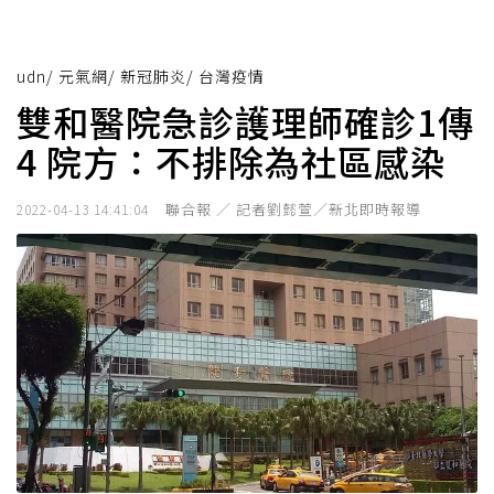
udn
/
元氣網
/
新冠肺炎
/
台灣疫情
雙和醫院急診護理師確診1傳
4 院方：不排除為社區感染
聯合報 ／ 記者劉懿萱／新北即時報導
2022-04-13 14:41:04