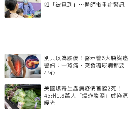
如「被電到」…醫師揪重症警訊
別只以為腰痠！醫示警6大胰臟癌
警訊：中背痛、突發糖尿病都要
小心
美國爆寄生蟲病疫情首釀2死！
45州1.8萬人「爆炸腹瀉」感染源
曝光