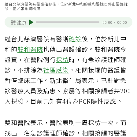
繼台北慈濟醫院有醫護確診後，位於新北中和的雙和醫院也傳出醫護確
診。圖／報系資料照
聽健康
00:00
/
00:00
繼台北慈濟醫院有醫護
確診
後，位於新北中
和的
雙和醫院
也傳出醫護確診。雙和醫院今
證實，在醫院例行
採檢
時，有急診護理師確
診，不排除為
社區感染
，相關接觸的醫護皆
暫停臨床工作。新北衛生局表示，已針對急
診醫療人員及病患、家屬等相關接觸者共200
人採檢，目前已知有4位為PCR陽性反應。
雙和醫院表示，醫院原則一周採檢一次，而
找出一名急診護理師確診，相關接觸的醫護