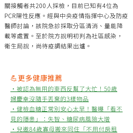
關接觸者共200人採檢，目前已知有4位為
PCR陽性反應。經與中央疫情指揮中心及防疫
醫師討論，該院急診採取分區清消、量能降
載等處置。至於院方說明初判為社區感染，
衛生局說，尚待疫調結果出爐。
💪更多健康推薦
‧被認為無用的東西反幫了大忙！50歲
婦慶幸沒隨手丟棄的3樣物品
‧健檢血糖正常別安心太早！醫曝「看不
見的隱患」：失智、糖尿病風險大增
‧兒邀84歲寡母搬來同住「不用付房租