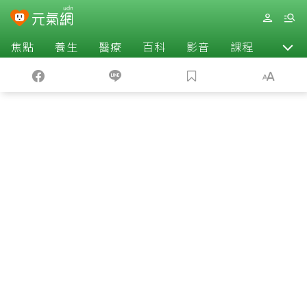
焦點
養生
醫療
百科
影音
課程
退休