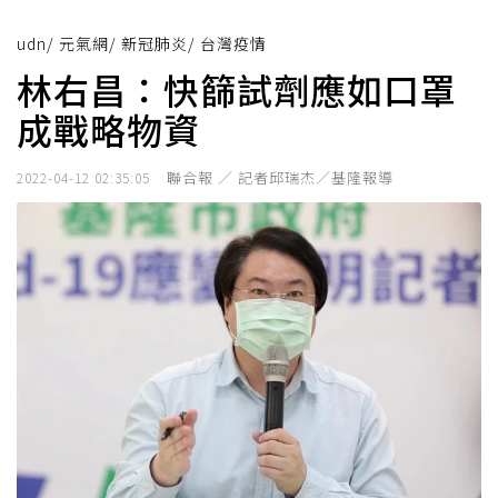
udn
/
元氣網
/
新冠肺炎
/
台灣疫情
林右昌：快篩試劑應如口罩
成戰略物資
聯合報 ／ 記者邱瑞杰／基隆報導
2022-04-12 02:35:05