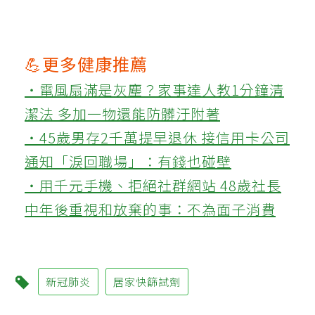
💪更多健康推薦
‧電風扇滿是灰塵？家事達人教1分鐘清
潔法 多加一物還能防髒汙附著
‧45歲男存2千萬提早退休 接信用卡公司
通知「淚回職場」：有錢也碰壁
‧用千元手機、拒絕社群網站 48歲社長
中年後重視和放棄的事：不為面子消費
新冠肺炎
居家快篩試劑