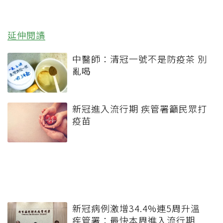
延伸閱讀
中醫師：清冠一號不是防疫茶 別
亂喝
新冠進入流行期 疾管署籲民眾打
疫苗
新冠病例激增34.4%連5周升溫
疾管署：最快本周進入流行期