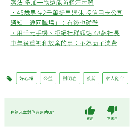
潔法 多加一物還能防髒汙附著
‧45歲男存2千萬提早退休 接信用卡公司
通知「淚回職場」：有錢也碰壁
‧用千元手機、拒絕社群網站 48歲社長
中年後重視和放棄的事：不為面子消費
好心橘
公益
劉明岩
義剪
家人陪伴
這篇文章對你有幫助嗎?
實用
不實用