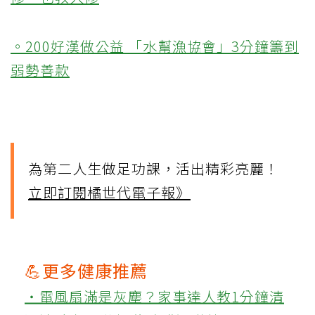
。200好漢做公益 「水幫漁協會」3分鐘籌到
弱勢善款
為第二人生做足功課，活出精彩亮麗！
立即訂閱橘世代電子報》
💪更多健康推薦
‧電風扇滿是灰塵？家事達人教1分鐘清