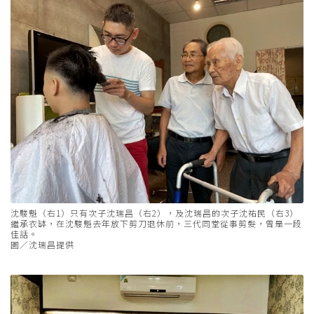
沈駿魁（右1）只有次子沈瑞昌（右2），及沈瑞昌的次子沈祐民（右3）
繼承衣缽，在沈駿魁去年放下剪刀退休前，三代同堂從事剪髮，曾是一段
佳話。
圖／沈瑞昌提供