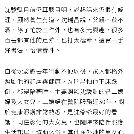
沈駿魁目前仍耳聰目明，說起話來仍很有條
理，顯然養生有道。沈瑞昌說，父親不菸不
酒，除了忙於工作外，也有多元興趣，很多
百岳都有他的足跡，也打太極拳，還寫一手
好書法，怡情養性。
自從沈駿魁去年行動不便以後，家人都格外
照顧他的起居與健康，沈瑞昌怕他下床跌
倒，都得陪著睡。主要照顧沈駿魁的是二媳
婦及大女兒，二媳婦在醫院服務近30年，對
於健康照護非常熟悉，是沈爺爺最好的看
護，同住彰化的大女兒，也隨時來陪伴照應
生活起居，協助沐浴。其他在外地的兒女心