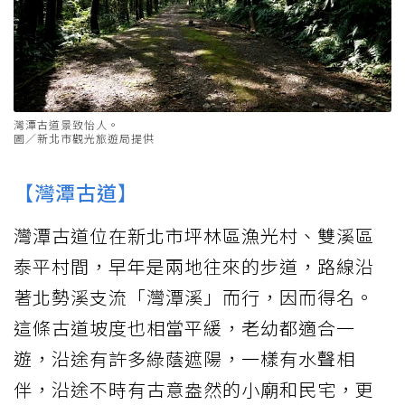
灣潭古道景致怡人。
圖／新北市觀光旅遊局提供
【灣潭古道】
灣潭古道位在新北市坪林區漁光村、雙溪區
泰平村間，早年是兩地往來的步道，路線沿
著北勢溪支流「灣潭溪」而行，因而得名。
這條古道坡度也相當平緩，老幼都適合一
遊，沿途有許多綠蔭遮陽，一樣有水聲相
伴，沿途不時有古意盎然的小廟和民宅，更