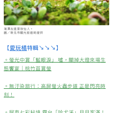
灣潭古道景致怡人。
圖／新北市觀光旅遊局提供
【
愛玩橘
特輯↘↘↘】
。螢光中賞「藍眼淚」 噓，關掉大燈來場生
態饗宴｜桃竹苗賞螢
。無汙染旅行：高屏螢火蟲步道 正是閃亮時
刻！
。屏東七彩秘境 霧台「哈尤溪」月月客滿！