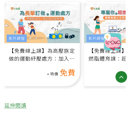
影片課程
影片課程
【免費線上課】為高壓族定
【免費線上課】
做的運動紓壓處方：加入行
燃脂體育課：超
動、增肌、互動元素，0基
氧」高壓族在家
免費
礎也能做！
負擔
特價
延伸閱讀
確診失智症後，他沒有把媽媽留
在家裡，反而讓她成為最受歡迎