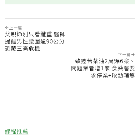
上一篇
父親節別只看體重 醫師
提醒男性腰圍逾90公分
恐藏三高危機
下一篇
致癌苦茶油2周爆6案、
問題業者增1家 食藥署要
求停業+啟動輔導
課程推薦