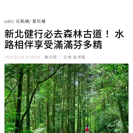
udn
/
元氣網
/
愛玩橘
新北健行必去森林古道！ 水
路相伴享受滿滿芬多精
聯合報 ／ 記者 施鴻基
2020-03-26 10:00:43