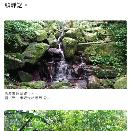
顯靜謐。
灣潭古道景致怡人。
圖／新北市觀光旅遊局提供