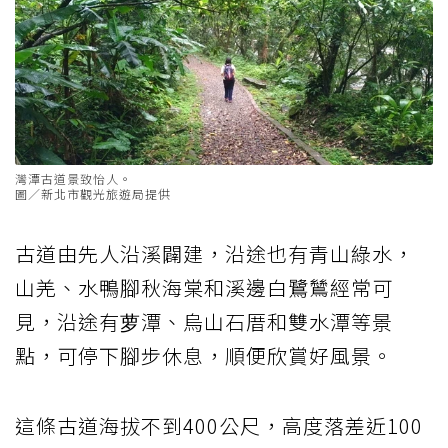
灣潭古道景致怡人。
圖／新北市觀光旅遊局提供
古道由先人沿溪闢建，沿途也有青山綠水，
山羌、水鴨腳秋海棠和溪邊白鷺鷥經常可
見，沿途有萝潭、烏山石厝和雙水潭等景
點，可停下腳步休息，順便欣賞好風景。
這條古道海拔不到400公尺，高度落差近100