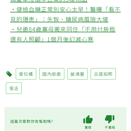
‧健檢血糖正常別安心太早！醫曝「看不
見的隱患」：失智、糖尿病風險大增
‧兒邀84歲寡母搬來同住「不用付房租
還有人照顧」1個月後幻滅心寒
愛玩橘
國內旅遊
施鴻基
古道拍照
慢活
這篇文章對你有幫助嗎?
實用
不實用