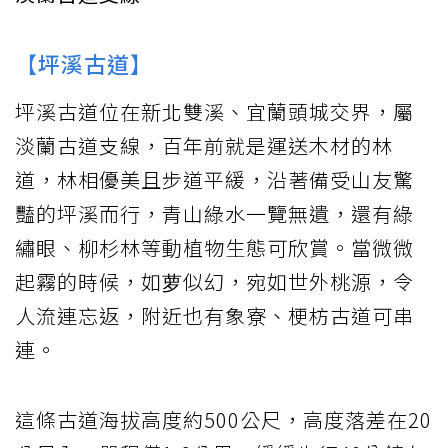
【坪溪古道】
坪溪古道位在新北雙溪、宜蘭頭城交界，屬
淡蘭古道支線，百年前就是運送木材的林
道，林相優美且步道平緩，沿著備受山友驚
豔的坪溪而行，青山綠水一覽無遺，還有綠
繡眼、柳杉林等動植物生態可欣賞。當微微
起霧的時候，如萝似幻，宛如世外桃源，令
人流連忘返，附近也有象寮、梗枋古道可串
連。
這條古道海拔高度約500公尺，高度落差在20