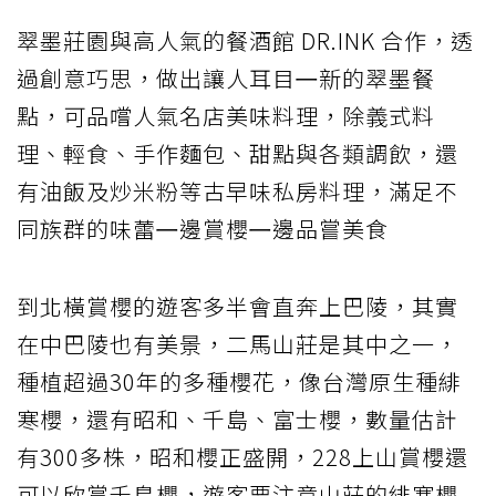
翠墨莊園與高人氣的餐酒館 DR.INK 合作，透
過創意巧思，做出讓人耳目㇐新的翠墨餐
點，可品嚐人氣名店美味料理，除義式料
理、輕食、手作麵包、甜點與各類調飲，還
有油飯及炒米粉等古早味私房料理，滿足不
同族群的味蕾㇐邊賞櫻㇐邊品嘗美食
到北橫賞櫻的遊客多半會直奔上巴陵，其實
在中巴陵也有美景，二馬山莊是其中之一，
種植超過30年的多種櫻花，像台灣原生種緋
寒櫻，還有昭和、千島、富士櫻，數量估計
有300多株，昭和櫻正盛開，228上山賞櫻還
可以欣賞千島櫻，遊客要注意山莊的緋寒櫻