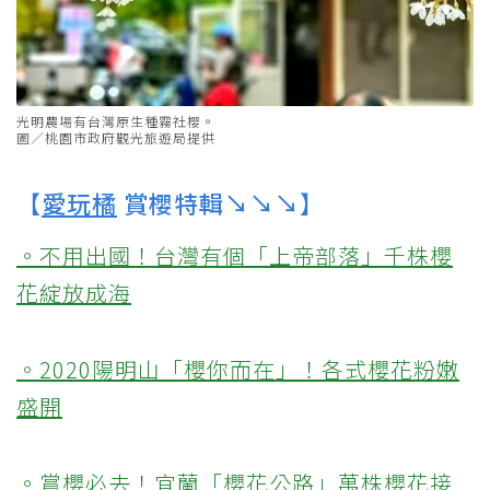
光明農場有台灣原生種霧社櫻。
圖／桃園市政府觀光旅遊局提供
【
愛玩橘
賞櫻特輯↘↘↘】
。不用出國！台灣有個「上帝部落」千株櫻
花綻放成海
。2020陽明山「櫻你而在」！各式櫻花粉嫩
盛開
。賞櫻必去！宜蘭「櫻花公路」萬株櫻花接