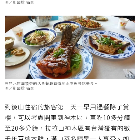
圖／鄭國樑 攝影
石門水庫壩頂旁的活魚餐廳有道地水庫魚多吃美食。
圖／鄭國樑 攝影
到後山住宿的旅客第二天一早用過餐除了賞
櫻，可以考慮開車到神木區，車程10多分鐘
至20多分鐘，拉拉山神木區有台灣獨有的數
千年巨檜木群，滿山芬多精是一大享受。如