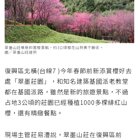
翠墨山莊是新的賞櫻景點，約3公頃櫻花山林美不勝收。
圖／翠墨山莊提供
復興區北橫(台線7 )今年春節前新添賞櫻好去
處「翠墨莊園」，和知名建築基國派老教堂
都在基國派路，雖然是新的旅遊景點，不過
占地3公頃的莊園已經種植1000多棵緋紅山
櫻，還有精緻餐點。
現場主管莊易澧說，翠墨山莊在復興區前