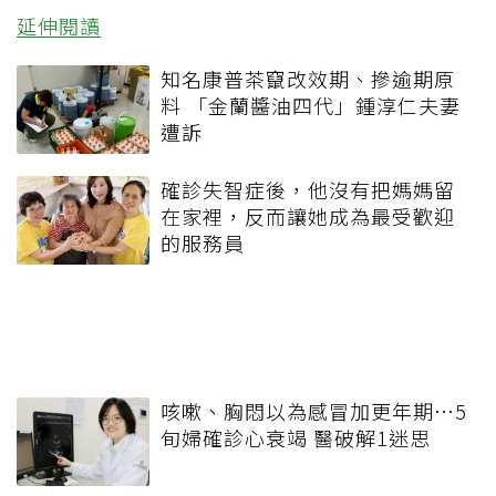
延伸閱讀
知名康普茶竄改效期、摻逾期原
料 「金蘭醬油四代」鍾淳仁夫妻
遭訴
確診失智症後，他沒有把媽媽留
在家裡，反而讓她成為最受歡迎
的服務員
咳嗽、胸悶以為感冒加更年期…5
旬婦確診心衰竭 醫破解1迷思