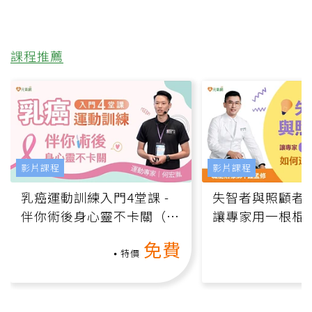
課程推薦
影片課程
影片課程
乳癌運動訓練入門4堂課 -
失智者與照顧者
伴你術後身心靈不卡關（線
讓專家用一根棍
上影音課）
何逆轉退化大腦
免費
課）
特價