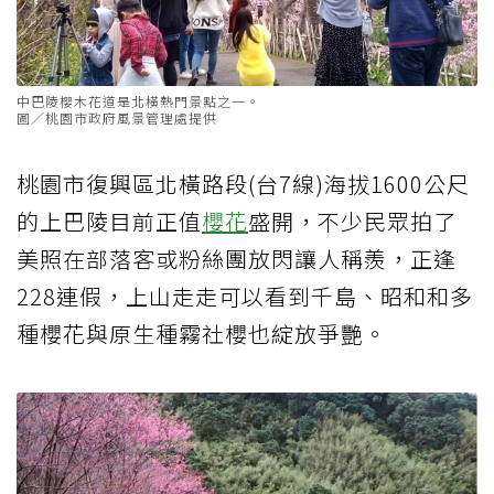
中巴陵櫻木花道是北橫熱門景點之一。
圖／桃園市政府風景管理處提供
桃園市復興區北橫路段(台7線)海拔1600公尺
的上巴陵目前正值
櫻花
盛開，不少民眾拍了
美照在部落客或粉絲團放閃讓人稱羨，正逢
228連假，上山走走可以看到千島、昭和和多
種櫻花與原生種霧社櫻也綻放爭艷。