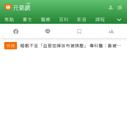
焦點
養生
醫療
百科
影音
課程
退休
睡眠不足「血管如擰抹布被擠壓」 專科醫：最被忽
快訊
略的抗老方法