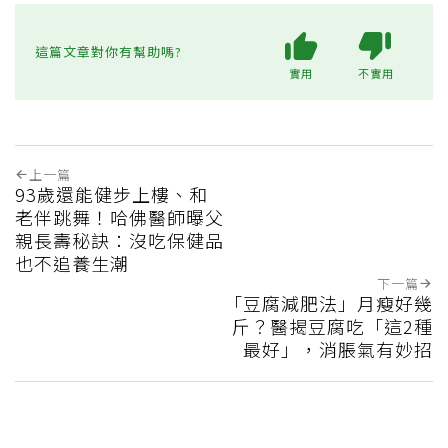
這篇文章對你有幫助嗎?
實用
不實用
上一篇
93歲還能健步上樓、和
老伴跳舞！哈佛醫師曝父
親長壽秘訣：沒吃保健品
也不追養生潮
下一篇
「豆腐減肥法」月瘦好幾
斤？醫揭豆腐吃「這2種
最好」，消脹氣有妙招