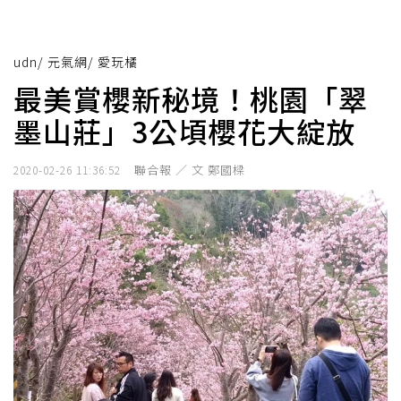
udn
/
元氣網
/
愛玩橘
最美賞櫻新秘境！桃園「翠
墨山莊」3公頃櫻花大綻放
聯合報 ／ 文 鄭國樑
2020-02-26 11:36:52