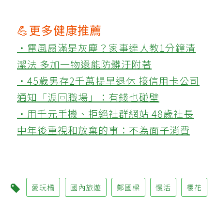
💪更多健康推薦
‧電風扇滿是灰塵？家事達人教1分鐘清
潔法 多加一物還能防髒汙附著
‧45歲男存2千萬提早退休 接信用卡公司
通知「淚回職場」：有錢也碰壁
‧用千元手機、拒絕社群網站 48歲社長
中年後重視和放棄的事：不為面子消費
愛玩橘
國內旅遊
鄭國樑
慢活
櫻花