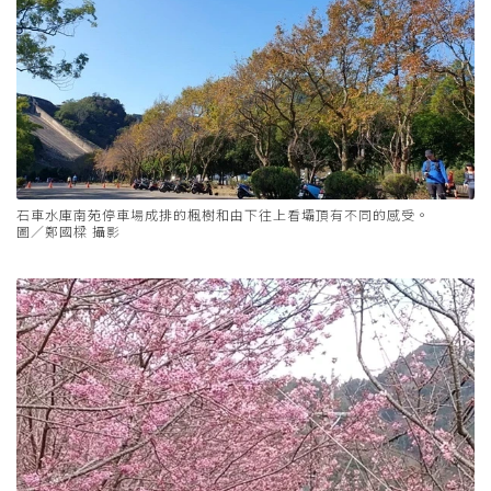
石車水庫南苑停車場成排的楓樹和由下往上看壩頂有不同的感受。
圖／鄭國樑 攝影