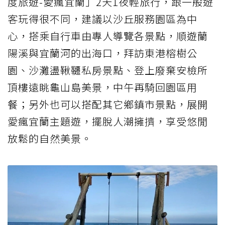
度旅遊-愛瘋宜蘭」2天1夜輕旅行，跟一般遊
客玩得很不同，建議以沙丘服務園區為中
心，搭乘自行車由專人導覽各景點，順遊蘭
陽溪與宜蘭河的出海口，拜訪東港榕樹公
園、沙灘盪鞦韆私房景點、登上廢棄安檢所
頂樓遠眺龜山島美景，中午再騎回園區用
餐；另外也可以搭配其它鄉鎮市景點，展開
愛瘋宜蘭主題遊，擺脫人潮擁擠，享受悠閒
放鬆的自然美景。