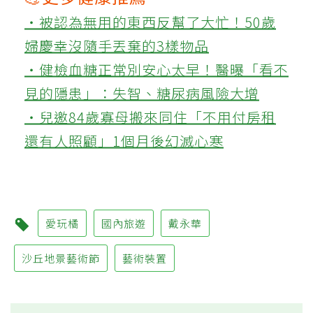
‧被認為無用的東西反幫了大忙！50歲
婦慶幸沒隨手丟棄的3樣物品
‧健檢血糖正常別安心太早！醫曝「看不
見的隱患」：失智、糖尿病風險大增
‧兒邀84歲寡母搬來同住「不用付房租
還有人照顧」1個月後幻滅心寒
愛玩橘
國內旅遊
戴永華
沙丘地景藝術節
藝術裝置