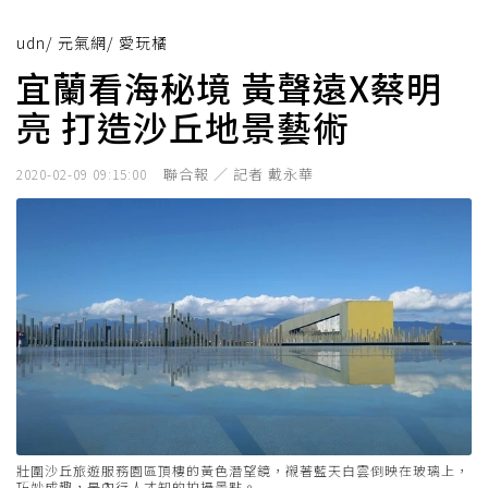
udn
/
元氣網
/
愛玩橘
宜蘭看海秘境 黃聲遠X蔡明
亮 打造沙丘地景藝術
聯合報 ／ 記者 戴永華
2020-02-09 09:15:00
壯圍沙丘旅遊服務園區頂樓的黃色潛望鏡，襯著藍天白雲倒映在玻璃上，
巧妙成趣，是內行人才知的拍攝景點。