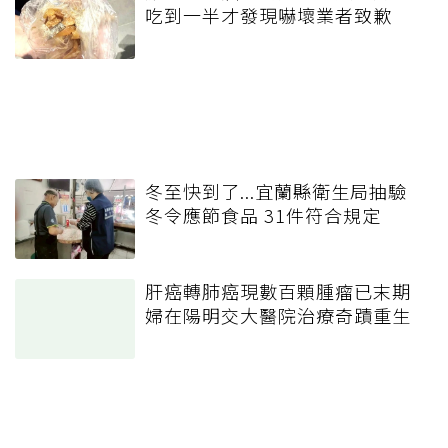
吃到一半才發現嚇壞業者致歉
冬至快到了...宜蘭縣衛生局抽驗
冬令應節食品 31件符合規定
肝癌轉肺癌現數百顆腫瘤已末期
婦在陽明交大醫院治療奇蹟重生