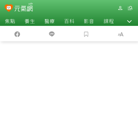
焦點
養生
醫療
百科
影音
課程
退休