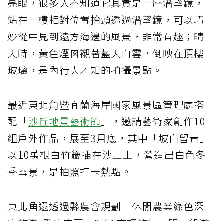
亮眼，很多人不知道它其實是一座潛望鏡，
站在一樓相對位置抬頭透過潛望鏡，可以巧
妙從中見到遠方海邊的風景，非常有趣；晴
天時，黃色煙囪襯著藍天白雲，倒映在頂樓
玻璃，是內行人才知的拍攝景點。
最近東北角暨宜蘭海岸國家風景區管理處搭
配「
沙丘地景藝術節
」，邀請藝術家創作10
組戶外作品，展至3月底，其中「坡白留青」
以10萬根白竹籤插在沙土上，營造出白色冬
季雪景，是拍照打卡熱點。
東北角還透過縣農會規劃「休閒農業綠色深