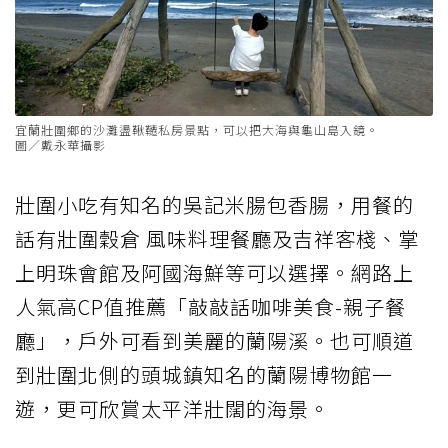
宜蘭壯圍鄉的沙灘盪鞦韆私房景點，可以把大海與龜山島入鏡。
圖／戴永華攝影
壯圍小吃有知名的吳記米腸包香腸，用餐的
話有壯圍穀倉 風味料理餐廳及吉祥客棧、掌
上明珠會館及阿國海鮮等可以選擇。網路上
人氣高CP值推薦「敲敲話咖啡美食-親子餐
廳」，戶外可看到美麗的蘭陽溪。也可順道
到壯圍北側的頭城鎮知名的蘭陽博物館一
遊，更可欣賞太平洋壯闊的海景。