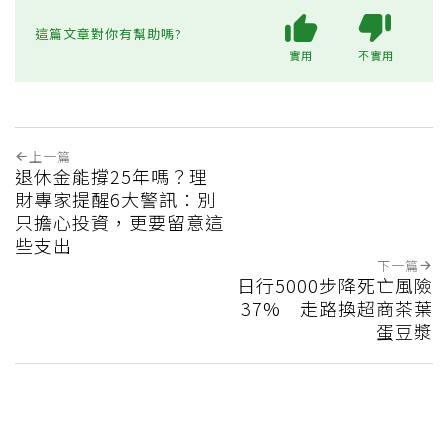
這篇文章對你有幫助嗎?
實用
不實用
上一篇
退休金能撐25年嗎？理
財專家提醒6大警訊：別
只擔心投資，更要留意這
些支出
下一篇
日行5000步降死亡風險
37% 走路換超商茶葉
蛋豆漿