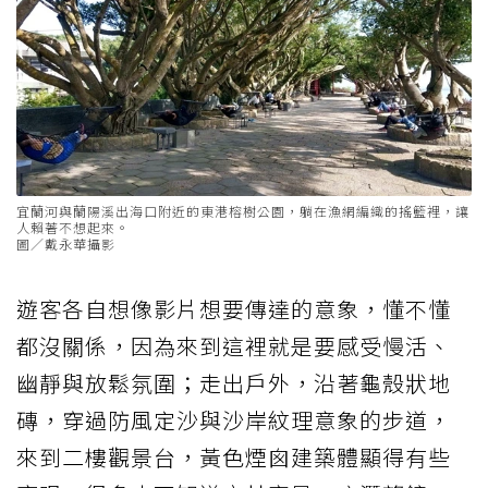
宜蘭河與蘭陽溪出海口附近的東港榕樹公園，躺在漁網編織的搖籃裡，讓
人賴著不想起來。
圖／戴永華攝影
遊客各自想像影片想要傳達的意象，懂不懂
都沒關係，因為來到這裡就是要感受慢活、
幽靜與放鬆氛圍；走出戶外，沿著龜殼狀地
磚，穿過防風定沙與沙岸紋理意象的步道，
來到二樓觀景台，黃色煙囪建築體顯得有些