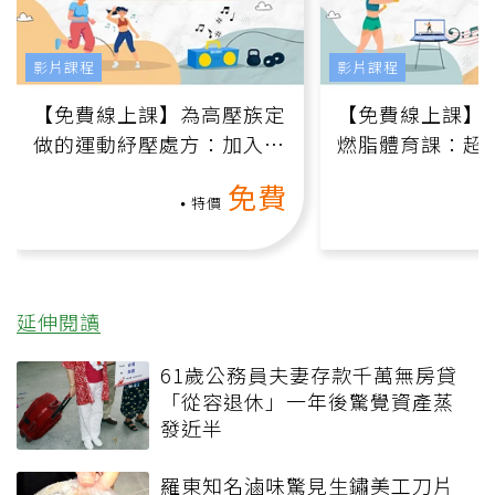
影片課程
影片課程
【免費線上課】為高壓族定
【免費線上課】
做的運動紓壓處方：加入行
燃脂體育課：超
動、增肌、互動元素，0基
氧」高壓族在家
免費
礎也能做！
負擔
特價
延伸閱讀
61歲公務員夫妻存款千萬無房貸
「從容退休」一年後驚覺資產蒸
發近半
羅東知名滷味驚見生鏽美工刀片