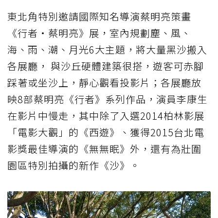
東北角特別邀請國際知名導演蔡明亮策畫
《行者‧蔡明亮》展，室內規劃塵、風、
海、雨、潮、月光6大主題，將大量黑沙搬入
各展廳， 與沙丘硬體建築很搭，遊客可赤腳
踩著或坐沙上，靜心觀看投影片；各展廳放
映8部蔡明亮《行者》系列作品，演員李康生
在影片中慢走，其中除了入選2014柏林影展
「電影大觀」的《西遊》、獲得2015台北電
影獎最佳導演的《無無眠》外，還有為壯圍
園區特別拍攝的新作《沙》。