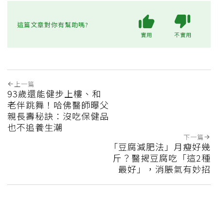
這篇文章對你有幫助嗎?
實用
不實用
上一篇
93歲還能健步上樓、和
老伴跳舞！哈佛醫師曝父
親長壽秘訣：沒吃保健品
也不追養生潮
下一篇
「豆腐減肥法」月瘦好幾
斤？醫揭豆腐吃「這2種
最好」，消脹氣有妙招