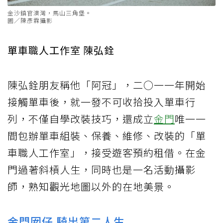
金沙鎮官澳灣，馬山三角堡。
圖／陳彥霖攝影
單車職人工作室 陳弘銓
陳弘銓朋友稱他「阿冠」，二○一一年開始
接觸單車後，就一發不可收拾投入單車行
列，不僅自學改裝技巧，還成立
金門
唯一一
間包辦單車組裝、保養、維修、改裝的「單
車職人工作室」，接受遊客預約租借。在金
門過著斜槓人生，同時也是一名活動攝影
師，熟知觀光地圖以外的在地美景。
金門囡仔 騎出第二人生