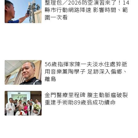
整理包／2026防空演習來了！14
縣市行動網路降速 影響時間、範
圍一次看
56歲指揮家陳一夫淡水住處猝逝
用音樂薰陶學子 足跡深入偏鄉、
離島
金門醫療里程碑 腹主動脈瘤破裂
重建手術助89歲翁成功續命