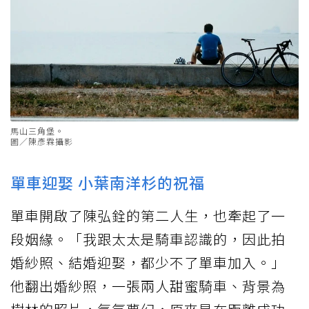
馬山三角堡。
圖／陳彥霖攝影
單車迎娶 小葉南洋杉的祝福
單車開啟了陳弘銓的第二人生，也牽起了一
段姻緣。「我跟太太是騎車認識的，因此拍
婚紗照、結婚迎娶，都少不了單車加入。」
他翻出婚紗照，一張兩人甜蜜騎車、背景為