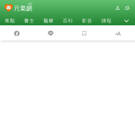
焦點
養生
醫療
百科
影音
課程
退休