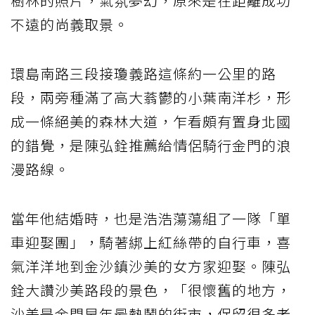
樹林的照片，氣氛夢幻，原來是在距離成功
不遠的尚義取景。
環島南路三段接瓊義路這條約一公里的路
段，兩旁種滿了高大蓊鬱的小葉南洋杉，形
成一條絕美的森林大道，乍看頗有置身北國
的錯覺，是陳弘銓推薦給情侶騎行金門的浪
漫路線。
當年他結婚時，也是浩浩蕩蕩組了一隊「單
車迎娶團」，騎著綁上紅絲帶的自行車，喜
氣洋洋地到金沙鎮沙美的女方家迎娶。陳弘
銓大讚沙美路段的景色，「很懷舊的地方，
沙美是金門早年最熱鬧的街市，保留很多老