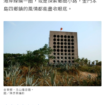
海岸線繞一圈，或是探索鄉間小路，金門本
島四鄉鎮的風情都能盡收眼底。
金寧鄉，北山播音牆。
圖／陳彥霖攝影