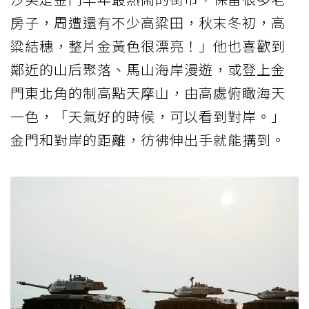
房子，周遭還有不少高粱田，秋末冬初，高
粱結穗，整片金黃色很漂亮！」他也喜歡到
鄰近的山后聚落、馬山海岸漫遊，或登上金
門東北角的制高點天摩山，由高處俯瞰海天
一色，「天氣好的時候，可以看到對岸。」
金門和對岸的距離，彷彿伸出手就能搆到。