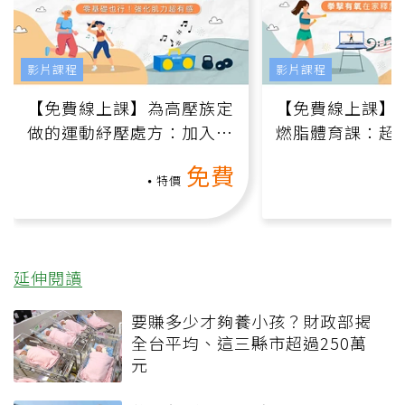
影片課程
影片課程
【免費線上課】為高壓族定
【免費線上課】
做的運動紓壓處方：加入行
燃脂體育課：超
動、增肌、互動元素，0基
氧」高壓族在家
免費
礎也能做！
負擔
特價
延伸閱讀
要賺多少才夠養小孩？財政部揭
全台平均、這三縣市超過250萬
元