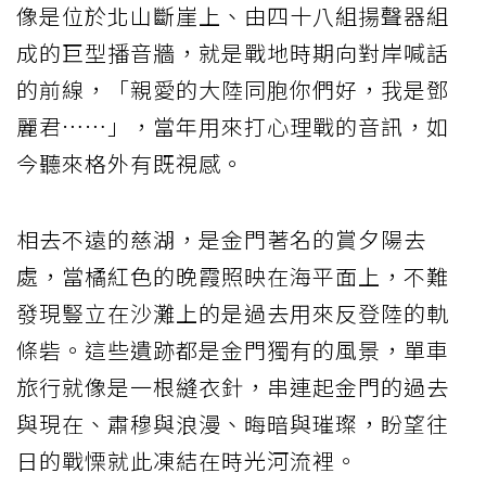
像是位於北山斷崖上、由四十八組揚聲器組
成的巨型播音牆，就是戰地時期向對岸喊話
的前線，「親愛的大陸同胞你們好，我是鄧
麗君……」，當年用來打心理戰的音訊，如
今聽來格外有既視感。
相去不遠的慈湖，是金門著名的賞夕陽去
處，當橘紅色的晚霞照映在海平面上，不難
發現豎立在沙灘上的是過去用來反登陸的軌
條砦。這些遺跡都是金門獨有的風景，單車
旅行就像是一根縫衣針，串連起金門的過去
與現在、肅穆與浪漫、晦暗與璀璨，盼望往
日的戰慄就此凍結在時光河流裡。