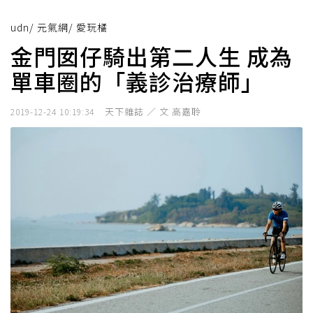
udn
/
元氣網
/
愛玩橘
金門囡仔騎出第二人生 成為
單車圈的「義診治療師」
天下雜誌 ／ 文 高嘉聆
2019-12-24 10:19:34