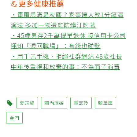
💪更多健康推薦
‧電風扇滿是灰塵？家事達人教1分鐘清
潔法 多加一物還能防髒汙附著
‧45歲男存2千萬提早退休 接信用卡公司
通知「淚回職場」：有錢也碰壁
‧用千元手機、拒絕社群網站 48歲社長
中年後重視和放棄的事：不為面子消費
愛玩橘
國內旅遊
高嘉聆
騎單車
金門