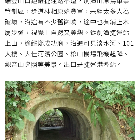
端登山口距離捷運站不遠，劍潭山原為軍事
管制區，步道林相原始豐富，未經太多人為
破壞，沿途有不少舊崗哨，途中也有鋪上木
屑步道，視覺上自然又美觀。從劍潭捷運站
上山，途經鄭成功廟，沿進可見淡水河、101
大樓、大佳河濱公園、松山機場飛機起降、
觀音山夕照等美景。出口是捷運港墘站。