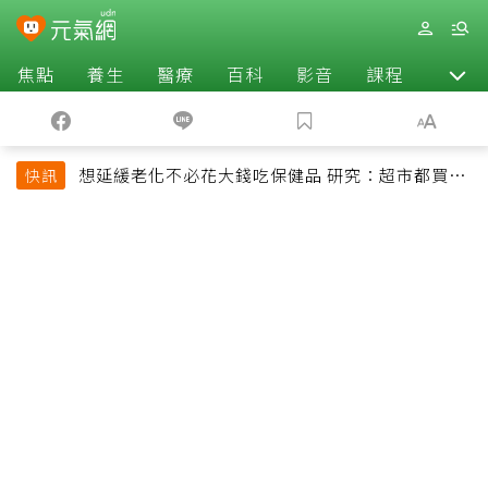
焦點
養生
醫療
百科
影音
課程
退休
想延緩老化不必花大錢吃保健品 研究：超市都買得
快訊
到的1便宜食品就可以