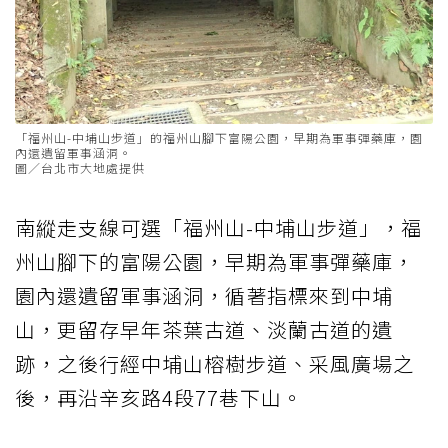
「福州山-中埔山步道」的福州山腳下富陽公園，早期為軍事彈藥庫，園
內還遺留軍事涵洞。
圖／台北市大地處提供
南縱走支線可選「福州山-中埔山步道」，福
州山腳下的富陽公園，早期為軍事彈藥庫，
園內還遺留軍事涵洞，循著指標來到中埔
山，更留存早年茶葉古道、淡蘭古道的遺
跡，之後行經中埔山榕樹步道、采風廣場之
後，再沿辛亥路4段77巷下山。