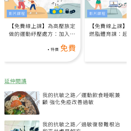
影片課程
影片課程
【免費線上課】為高壓族定
【免費線上課】
做的運動紓壓處方：加入行
燃脂體育課：超
動、增肌、互動元素，0基
氧」高壓族在家
免費
礎也能做！
負擔
特價
延伸閱讀
我的抗敏之路／運動飲食睡眠兼
顧 強化免疫改善過敏
我的抗敏之路／過敏復發難根治
和平共處是解方