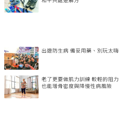
出遊防生病 備妥用藥、別玩太嗨
老了更要做肌力訓練 較輕的阻力
也能增骨密度與降慢性病風險