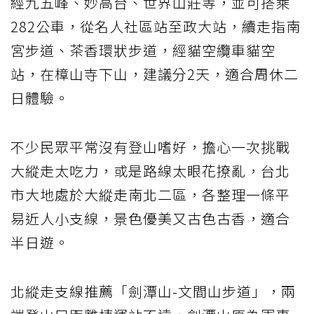
經九五峰、妙高台、世界山莊等，並可搭乘
282公車，從名人社區站至政大站，續走指南
宮步道、茶香環狀步道，經貓空纜車貓空
站，在樟山寺下山，建議分2天，適合周休二
日體驗。
不少民眾平常沒有登山嗜好，擔心一次挑戰
大縱走太吃力，或是路線太眼花撩亂，台北
市大地處於大縱走南北二區，各整理一條平
易近人小支線，景色優美又古色古香，適合
半日遊。
北縱走支線推薦「劍潭山-文間山步道」，兩