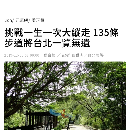
udn
/
元氣網
/
愛玩橘
挑戰一生一次大縱走 135條
步道將台北一覽無遺
聯合報 ／ 記者 張世杰／台北報導
2019-12-06 09:00:00