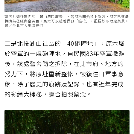
南港九如社區內的「麗山農民廣場」，落羽松開始換上新裝，羽葉已逐漸
轉換為橙紅與金黃色，民眾可以趁著假日「追松」，把握秋冬限定美景。
圖／台北市大地處提供
二是北投湖山社區的「40砲陣地」，原本屬
於空軍的一處砲陣地，自民國83年空軍撤離
後，該處營舍隨之拆除，在北市府、地方的
努力下，將原址重新整修，恢復往日軍事意
象，除了歷史的痕跡及記錄，也有近年完成
的彩繪大樓梯，適合拍照留念。