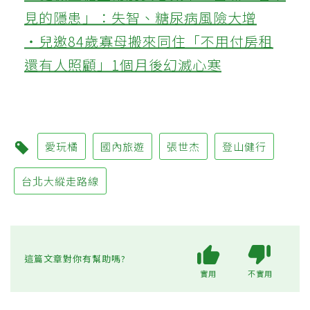
見的隱患」：失智、糖尿病風險大增
‧兒邀84歲寡母搬來同住「不用付房租
還有人照顧」1個月後幻滅心寒
愛玩橘
國內旅遊
張世杰
登山健行
台北大縱走路線
這篇文章對你有幫助嗎?
實用
不實用