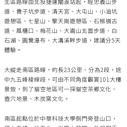
北區路線由北投捷運關渡站起，經忠義山步
道、貴子坑步道、清天宮、大屯山、小油坑
遊憩區、七星山、擎天崗遊憩區、石梯嶺古
道、風櫃口、梅花山、大崙山北面步道、白
石湖、圓覺瀑布、大溝溪畔步道，建議分5天
體驗。
大縱走南區路線，約長23公里、分為2段，途
中九五峰稜線段，可由不同角度觀賞101大樓
景致，到了貓空地區可一探貓空茶鄉文化、
壺穴地景、木炭窯文化。
南區起點位於中華科技大學側門旁登山口，