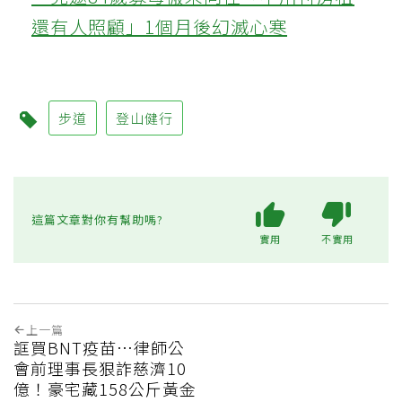
還有人照顧」1個月後幻滅心寒
步道
登山健行
這篇文章對你有幫助嗎?
實用
不實用
上一篇
誆買BNT疫苗…律師公
會前理事長狠詐慈濟10
億！豪宅藏158公斤黃金