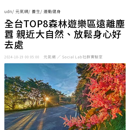
udn
/
元氣網
/
養生
/
運動健身
全台TOP8森林遊樂區遠離塵
囂 親近大自然、放鬆身心好
去處
元氣網 ／ Social Lab社群實驗室
2024-10-19 00:05:00