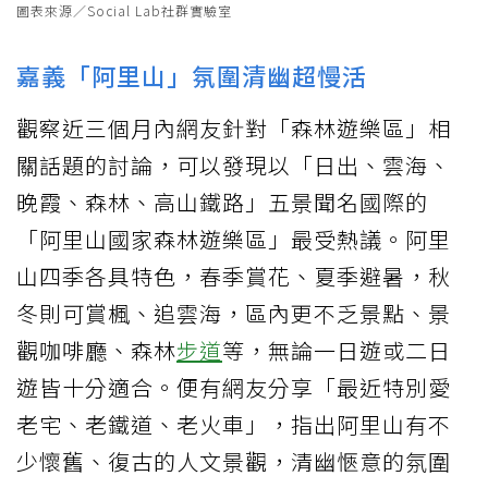
圖表來源／Social Lab社群實驗室
嘉義「阿里山」氛圍清幽超慢活
觀察近三個月內網友針對「森林遊樂區」相
關話題的討論，可以發現以「日出、雲海、
晚霞、森林、高山鐵路」五景聞名國際的
「阿里山國家森林遊樂區」最受熱議。阿里
山四季各具特色，春季賞花、夏季避暑，秋
冬則可賞楓、追雲海，區內更不乏景點、景
觀咖啡廳、森林
步道
等，無論一日遊或二日
遊皆十分適合。便有網友分享「最近特別愛
老宅、老鐵道、老火車」，指出阿里山有不
少懷舊、復古的人文景觀，清幽愜意的氛圍