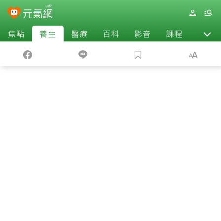
焦點
養生
醫療
百科
影音
課程
退休