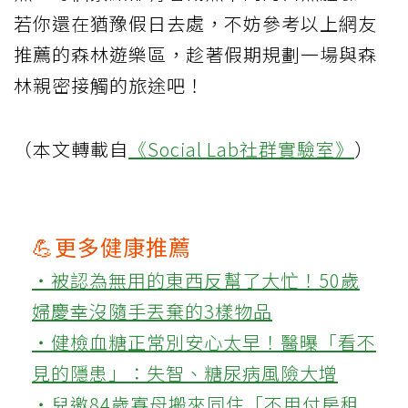
若你還在猶豫假日去處，不妨參考以上網友
推薦的森林遊樂區，趁著假期規劃一場與森
林親密接觸的旅途吧！
（本文轉載自
《Social Lab社群實驗室》
）
💪更多健康推薦
‧被認為無用的東西反幫了大忙！50歲
婦慶幸沒隨手丟棄的3樣物品
‧健檢血糖正常別安心太早！醫曝「看不
見的隱患」：失智、糖尿病風險大增
‧兒邀84歲寡母搬來同住「不用付房租