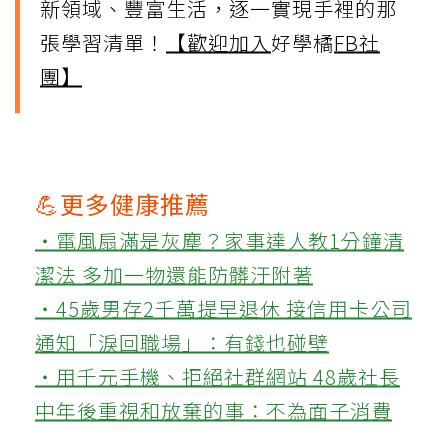
新領域、豐富生活，逐一實現手裡的那
張學習清單！
【歡迎加入
好學橘
FB社
團】
💪更多健康推薦
‧電風扇滿是灰塵？家事達人教1分鐘清
潔法 多加一物還能防髒汙附著
‧45歲男存2千萬提早退休 接信用卡公司
通知「淚回職場」：有錢也碰壁
‧用千元手機、拒絕社群網站 48歲社長
中年後重視和放棄的事：不為面子消費