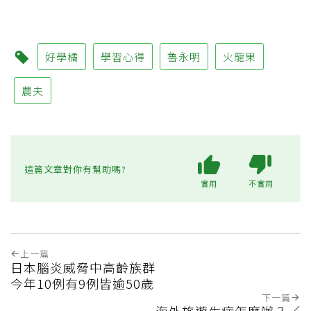
好學橘
學習心得
魯永明
火龍果
農夫
這篇文章對你有幫助嗎?
實用
不實用
上一篇
日本腦炎威脅中高齡族群
今年10例有9例皆逾50歲
下一篇