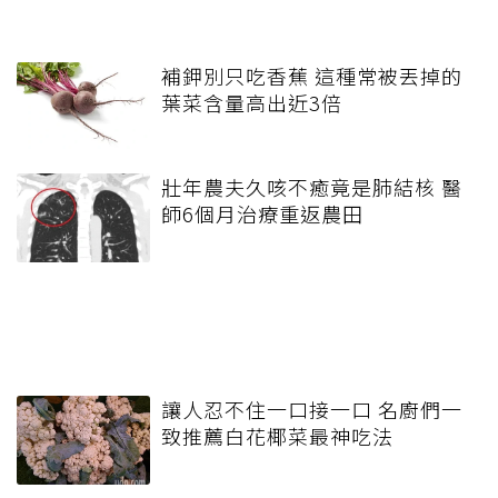
補鉀別只吃香蕉 這種常被丟掉的
葉菜含量高出近3倍
壯年農夫久咳不癒竟是肺結核 醫
師6個月治療重返農田
讓人忍不住一口接一口 名廚們一
致推薦白花椰菜最神吃法