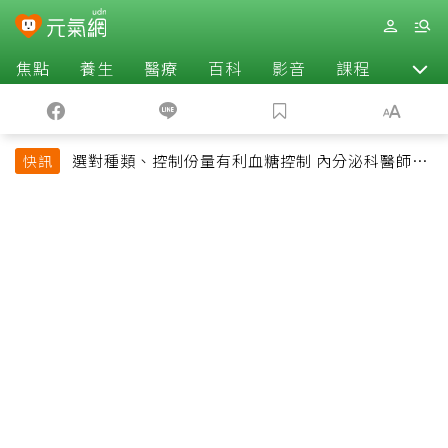
焦點
養生
醫療
百科
影音
課程
退休
選對種類、控制份量有利血糖控制 內分泌科醫師最
快訊
常吃的4種水果