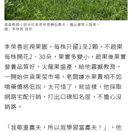
嘉義縣國小退休校長李榮善轉型農夫，種出優質火龍果。
圖／李榮善 提供
李榮善巡視果園，每株只留1至2顆，不疏果
每株開花2、30朵，果實多變小，疏果後果實
營養品質好，火龍果盛產，給他震撼教育，
一開始供貨果菜市場，老闆嫌水果賣相不如
噴藥價格低說，太可惜了，就這樣，他採取
網路宅配行銷，打出口碑知名度，不擔心沒
銷路。
「我敬重農夫，所以我學習當農夫！」，他