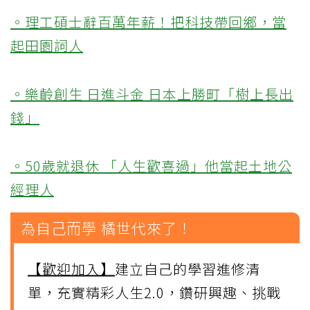
。理工碩士辭百萬年薪！把科技帶回鄉，當
起田園詞人
。樂齡創生 日進斗金 日本上勝町「樹上長出
錢」
。50歲就退休 「人生歡喜過」他當起土地公
經理人
為自己而學 橘世代來了！
【歡迎加入】
建立自己的學習進修清
單，充實精彩人生2.0，鑽研興趣、挑戰