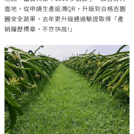
面地，從申請生產追溯QR，升級到合格吉園
圃安全蔬果，去年更升級通過驗證取得「產
銷履歷標章，不亦快哉!」