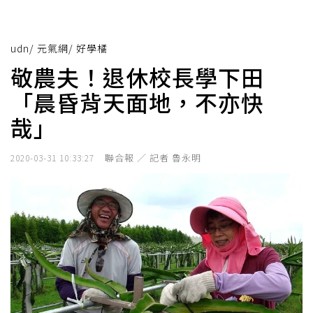
udn
/
元氣網
/
好學橘
敬農夫！退休校長學下田
「晨昏背天面地，不亦快
哉」
聯合報 ／ 記者 魯永明
2020-03-31 10:33:27