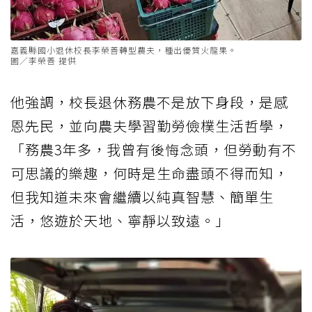
嘉義縣國小退休校長李榮善轉型農夫，種出優質火龍果。
圖／李榮善 提供
他強調，校長退休務農不是放下身段，是感
恩先民，並向農夫學習勤勞儉樸生活哲學，
「務農3年多，我曾有後悔念頭，但勞動有不
可思議的樂趣，何時是生命盡頭不得而知，
但我知道未來會繼續以純真智慧、簡單生
活，悠遊於天地、寧靜以致遠。」