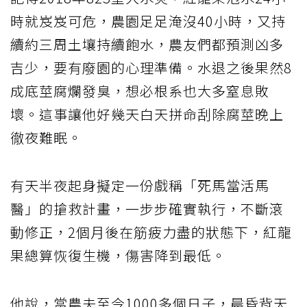
時就岌岌可危，農園足足淹沒40小時，又持
續約三周土壤持續飽水，農友們都預測凶多
吉少，要有廢園的心理準備。水退之後果然8
成底莖腐爛發臭，想必根系也大多窒息敗
壞。這事讓他好幾天白天拼命刮除腐莖晚上
徹夜難眠。
有天半夜起身擬定一份戲稱「死馬當活馬
醫」的搶救計畫，一步步確實執行，不斷滾
動修正，2個月後在筋疲力盡的狀態下，紅龍
果總算恢復生機，傷害降到最低。
他說，當農夫至今1000多個日子，晨昏背天