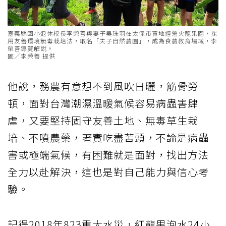
嘉義縣國小退休校長李榮善與妻子吳珠羽在太保市買地經營火龍果園，採
用友善環境無毒栽培法，取名「夫子自然農園」，成為食農教育場域，李
榮善導覽解說。
圖／李榮善 提供
他說，務農有意想不到風吹日曬，筋骨勞
頓，面對台灣潮濕溫暖氣候容易病蟲害肆
虐，又要堅持固守友善土地、無毒草生栽
培、不噴農藥，著實吃盡苦頭，不論是病蟲
害或極端氣候，有困難就是面對，找出方法
全力以赴解決，這也是對自己能力與信心考
驗。
記得2018年823重大水災，紅龍果泡水24小