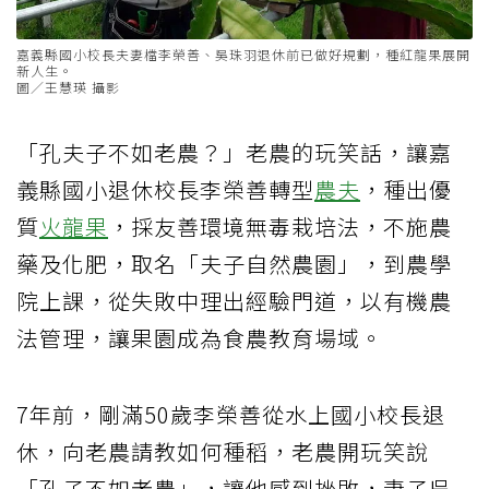
嘉義縣國小校長夫妻檔李榮善、吳珠羽退休前已做好規劃，種紅龍果展開
新人生。
圖／王慧瑛 攝影
「孔夫子不如老農？」老農的玩笑話，讓嘉
義縣國小退休校長李榮善轉型
農夫
，種出優
質
火龍果
，採友善環境無毒栽培法，不施農
藥及化肥，取名「夫子自然農園」，到農學
院上課，從失敗中理出經驗門道，以有機農
法管理，讓果園成為食農教育場域。
7年前，剛滿50歲李榮善從水上國小校長退
休，向老農請教如何種稻，老農開玩笑說
「孔子不如老農」，讓他感到挫敗，妻子吳