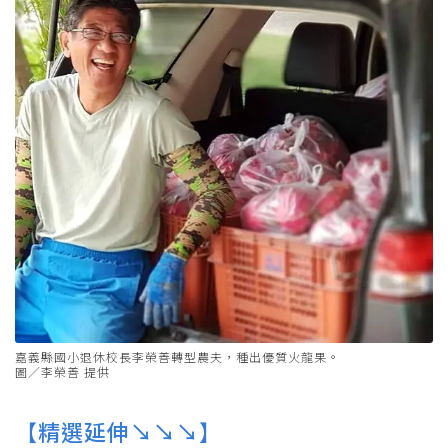
嘉義縣國小退休校長李榮善轉型農夫，種出優質火龍果。
圖／李榮善 提供
【精選延伸↘↘↘】