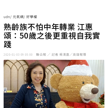
udn
/
元氣網
/
好學橘
熟齡族不怕中年轉業 江惠
頌：50歲之後更重視自我實
踐
聯合報 ／ 記者 楊濡嘉／高雄報導
2020-01-03 09:05:00