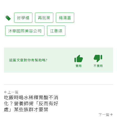
好學橘
再就業
楊濡嘉
沐華國際美容公司
江惠頌
這篇文章對你有幫助嗎?
實用
不實用
上一篇
吃飯時喝水稀釋胃酸不消
化？營養師揭「反而有好
處」某些族群才要禁
下一篇