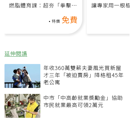
燃脂體育課：超夯「拳擊有
讓專家用一根棍
氧」高壓族在家釋放壓力無
何逆轉退化大腦
免費
負擔
課）
特價
延伸閱讀
年收360萬雙薪夫妻風光買新屋
才三年「被迫賣房」降格租45年
老公寓
中市「中高齡就業獎勵金」協助
市民就業最高可領2萬元