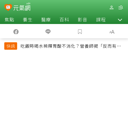
焦點
養生
醫療
百科
影音
課程
退休
吃飯時喝水稀釋胃酸不消化？營養師揭「反而有好
快訊
處」某些族群才要禁