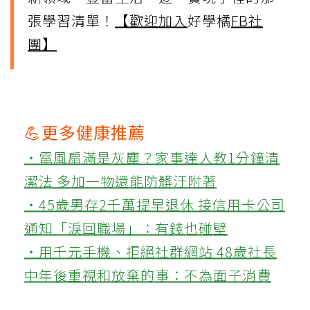
張學習清單！
【歡迎加入
好學橘
FB社
團】
💪更多健康推薦
‧電風扇滿是灰塵？家事達人教1分鐘清
潔法 多加一物還能防髒汙附著
‧45歲男存2千萬提早退休 接信用卡公司
通知「淚回職場」：有錢也碰壁
‧用千元手機、拒絕社群網站 48歲社長
中年後重視和放棄的事：不為面子消費