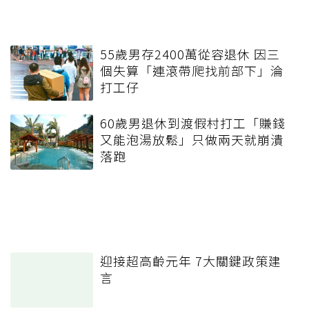
55歲男存2400萬從容退休 因三
個失算「連滾帶爬找前部下」淪
打工仔
60歲男退休到渡假村打工「賺錢
又能泡湯放鬆」只做兩天就崩潰
落跑
迎接超高齡元年 7大關鍵政策建
言