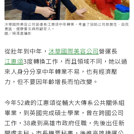
沐華國際美容公司營運長江惠頌中年轉業，考量了協助公司發展性、自我
實践、健康養生與照顧家人。
圖／楊濡嘉攝影
從壯年到中年，
沐華國際美容公司
營運長
江惠頌
3度轉換工作，而且領域不同，她以過
來人身分分享中年轉業不易，也有經濟壓
力，但不要因年齡增長而怕改變。
今年52歲的江惠頌從輔大大傳系公共關係組
畢業，到英國完成碩士學業，曾在跨國公司
工作，38歲到高雄市政府任職，先後出任新
聞處主秘、市長機要秘書，後進高雄捷運公