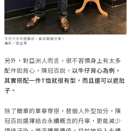
牛仔大衣可遮腹部，具有顯瘦效果。
攝影／張益華
另外，對亞洲人而言，很不習慣身上有太多
配件如背心，陳冠百說，
以牛仔背心為例，
其實搭配一件T恤就很有型，而且還可以遮肚
子。
除了簡單的單寧穿搭，替個人外型加分，陳
冠百說選擇結合永續概念的丹寧，更能減少
環境汙染，增添購買價值。目前她投入永續