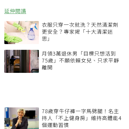
延伸閱讀
衣服只穿一次就洗？天然清潔劑
更安全？專家揭「十大清潔迷
思」
月領3萬退休男「目標只想活到
75歲」不願依賴女兒、只求平靜
離開
78歲穿牛仔褲一字馬劈腿！名主
持人「不上健身房」維持高體能4
個運動習慣