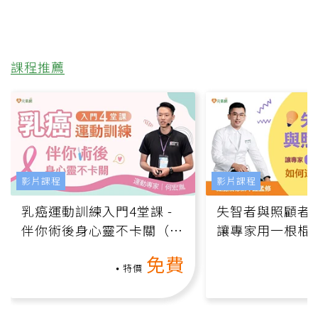
課程推薦
影片課程
影片課程
乳癌運動訓練入門4堂課 -
失智者與照顧者
伴你術後身心靈不卡關（線
讓專家用一根棍
上影音課）
何逆轉退化大腦
免費
課）
特價