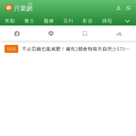
焦點
養生
醫療
百科
影音
課程
退休
不必忍餓也能減肥！補充2類食物每天自然少575大
快訊
卡「還能吃飽飽的」