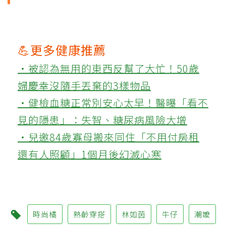
💪更多健康推薦
‧被認為無用的東西反幫了大忙！50歲
婦慶幸沒隨手丟棄的3樣物品
‧健檢血糖正常別安心太早！醫曝「看不
見的隱患」：失智、糖尿病風險大增
‧兒邀84歲寡母搬來同住「不用付房租
還有人照顧」1個月後幻滅心寒
時尚橘
熟齡穿搭
林如茵
牛仔
潮嬤