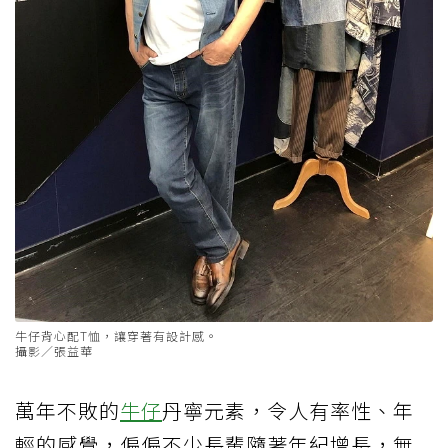
牛仔背心配T恤，讓穿著有設計感。
攝影／張益華
萬年不敗的
牛仔
丹寧元素，令人有率性、年
輕的感覺，偏偏不少長輩隨著年紀增長，無