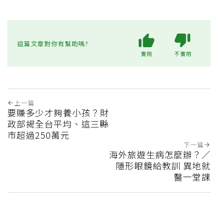
這篇文章對你有幫助嗎?
實用
不實用
上一篇
要賺多少才夠養小孩？財
政部揭全台平均、這三縣
市超過250萬元
下一篇
海外旅遊生病怎麼辦？／
隱形眼鏡給教訓 異地就
醫一堂課