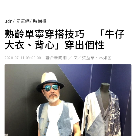
udn
/
元氣網
/
時尚橘
熟齡單寧穿搭技巧 「牛仔
大衣、背心」穿出個性
聯合新聞網 ／ 文／張益華、林如茵
2020-07-11 09:00:00