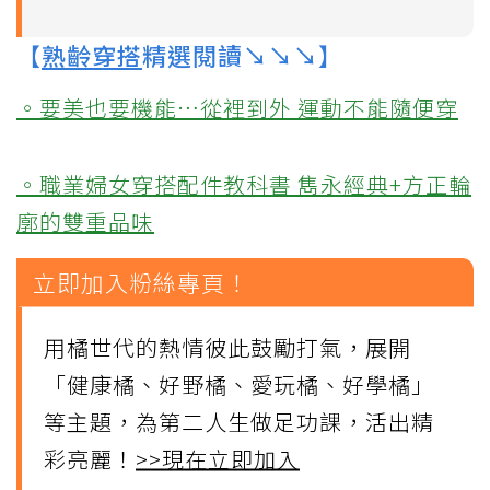
【
熟齡穿搭
精選閱讀↘↘↘】
。要美也要機能…從裡到外 運動不能隨便穿
。職業婦女穿搭配件教科書 雋永經典+方正輪
廓的雙重品味
立即加入粉絲專頁！
用橘世代的熱情彼此鼓勵打氣，展開
「健康橘、好野橘、愛玩橘、好學橘」
等主題，為第二人生做足功課，活出精
彩亮麗！
>>現在立即加入