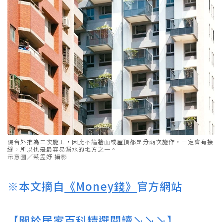
陽台外推為二次施工，因此不論牆面或屋頂都是分兩次施作，一定會有接
縫，所以也是最容易漏水的地方之一。
示意圖／蔡孟妤 攝影
※本文摘自
《Money錢》
官方網站
【關於居家百科精選閱讀↘↘↘】