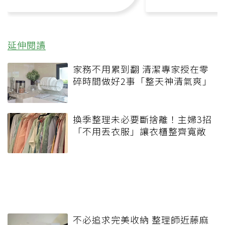
延伸閱讀
家務不用累到翻 清潔專家授在零
碎時間做好2事「整天神清氣爽」
換季整理未必要斷捨離！主婦3招
「不用丟衣服」讓衣櫃整齊寬敞
不必追求完美收納 整理師近藤麻