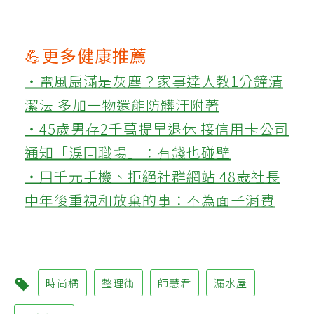
💪更多健康推薦
‧電風扇滿是灰塵？家事達人教1分鐘清
潔法 多加一物還能防髒汙附著
‧45歲男存2千萬提早退休 接信用卡公司
通知「淚回職場」：有錢也碰壁
‧用千元手機、拒絕社群網站 48歲社長
中年後重視和放棄的事：不為面子消費
時尚橘
整理術
師慧君
漏水屋