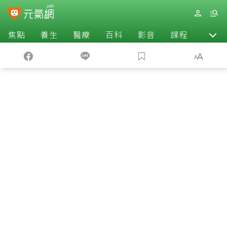
焦點
養生
醫療
百科
影音
課程
退休