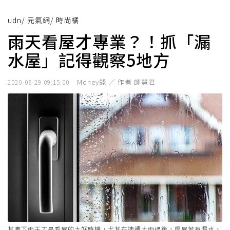
udn
/
元氣網
/
時尚橘
雨天看屋才專業？！抓「漏
水屋」記得觀察5地方
Money錢 ／ 作者 師慧君
2020-06-29 09:15:00
其實下雨天才是看屋的大好時機，尤其在連續大雨過後，房屋若有漏水、