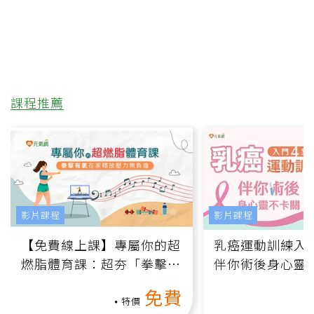
課程推薦
影片課程
影片課程
【免費線上課】專屬你的超
乳癌運動訓練入門
燃脂體育課：超夯「拳擊有
伴你術後身心靈
氧」高壓族在家釋放壓力無
上影音課）
免費
負擔
特價