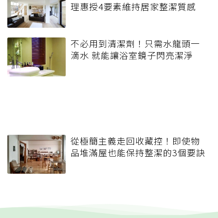
理惠授4要素維持居家整潔質感
不必用到清潔劑！只需水龍頭一
滴水 就能讓浴室鏡子閃亮潔淨
從極簡主義走回收藏控！即使物
品堆滿屋也能保持整潔的3個要訣