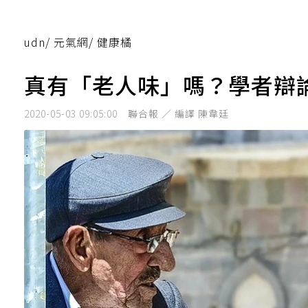
udn
/
元氣網
/
健康橘
真有「老人味」嗎？學者辯
2020-05-03 09:05:00
聯合報 ／ 編譯 陳韋廷