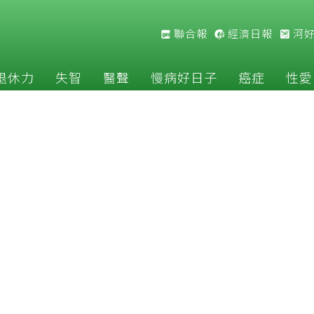
聯合報
經濟日報
河
退休力
失智
醫聲
慢病好日子
癌症
性愛