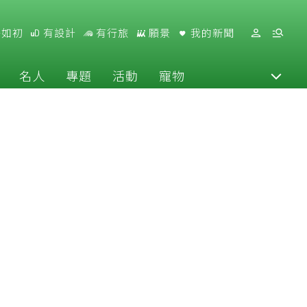
好如初
有設計
有行旅
願景
我的新聞
名人
專題
活動
寵物