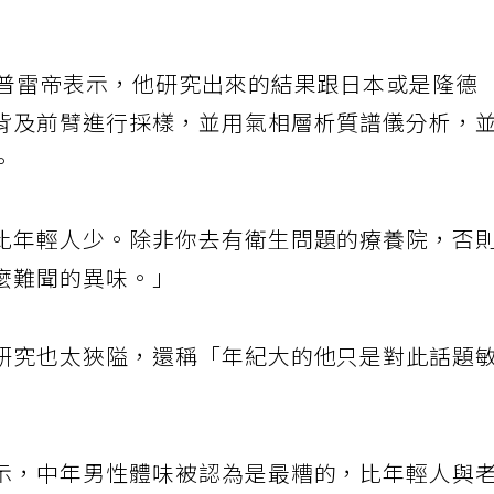
家普雷帝表示，他研究出來的結果跟日本或是隆德
背及前臂進行採樣，並用氣相層析質譜儀分析，
。
比年輕人少。除非你去有衛生問題的療養院，否
麼難聞的異味。」
研究也太狹隘，還稱「年紀大的他只是對此話題
示，中年男性體味被認為是最糟的，比年輕人與