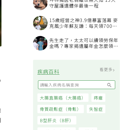
自
為
他
明