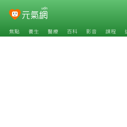
焦點
養生
醫療
百科
影音
課程