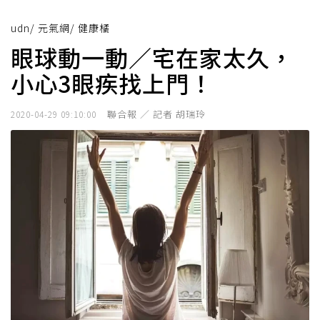
udn
/
元氣網
/
健康橘
眼球動一動／宅在家太久，
小心3眼疾找上門！
聯合報 ／ 記者 胡瑞玲
2020-04-29 09:10:00