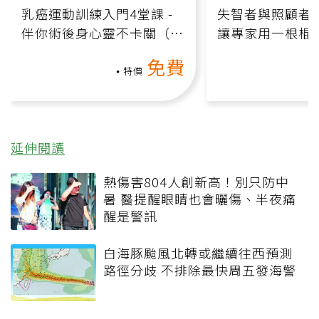
乳癌運動訓練入門4堂課 -
失智者與照顧者
伴你術後身心靈不卡關（線
讓專家用一根棍
上影音課）
何逆轉退化大腦
免費
課）
特價
延伸閱讀
熱傷害804人創新高！別只防中
暑 醫提醒眼睛也會曬傷、半夜痛
醒是警訊
白海豚颱風北轉或繼續往西預測
路徑分歧 不排除最快周五發海警