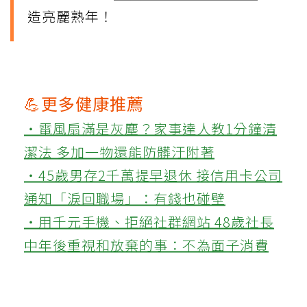
造亮麗熟年！
💪更多健康推薦
‧電風扇滿是灰塵？家事達人教1分鐘清
潔法 多加一物還能防髒汙附著
‧45歲男存2千萬提早退休 接信用卡公司
通知「淚回職場」：有錢也碰壁
‧用千元手機、拒絕社群網站 48歲社長
中年後重視和放棄的事：不為面子消費