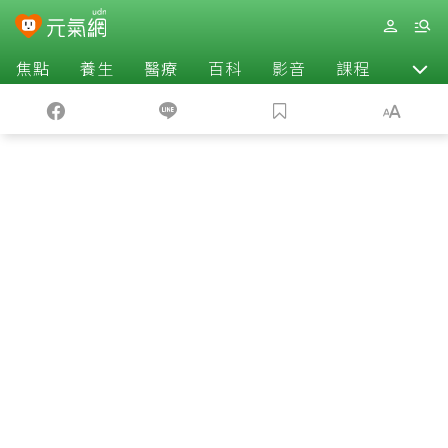
焦點
養生
醫療
百科
影音
課程
退休