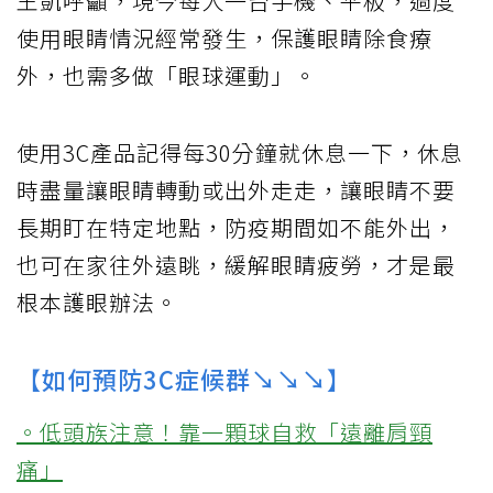
王凱呼籲，現今每人一台手機、平板，過度
使用眼睛情況經常發生，保護眼睛除食療
外，也需多做「眼球運動」。
使用3C產品記得每30分鐘就休息一下，休息
時盡量讓眼睛轉動或出外走走，讓眼睛不要
長期盯在特定地點，防疫期間如不能外出，
也可在家往外遠眺，緩解眼睛疲勞，才是最
根本護眼辦法。
【如何預防3C症候群↘↘↘】
。低頭族注意！靠一顆球自救「遠離肩頸
痛」