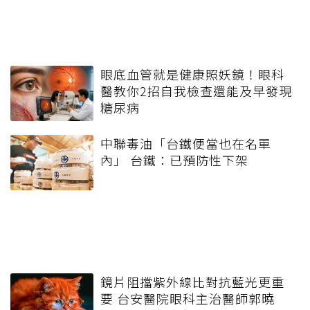
眼底血管就是健康照妖鏡！眼科
醫教你2招自我檢查還能及早發現
糖尿病
中聯毒油「台鐵便當也在名單
內」 台鐵：已預防性下架
鏡片阻擋紫外線比對抗藍光更重
要 台安醫院眼科主治醫師郭曉