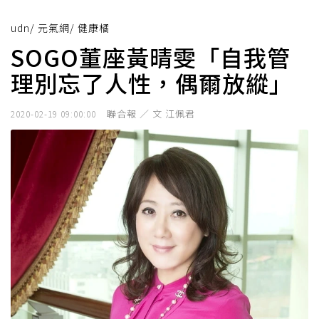
udn
/
元氣網
/
健康橘
SOGO董座黃晴雯「自我管
理別忘了人性，偶爾放縱」
聯合報 ／ 文 江佩君
2020-02-19 09:00:00