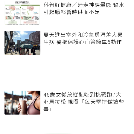
科普好健康／迷走神經暈厥 缺水
引起腦部暫時供血不足
夏天進出室外和冷氣房溫差大易
生病 醫揭保護心血管簡單6動作
46歲女從放縱亂吃到挑戰跑7大
洲馬拉松 親曝「每天堅持做這些
事」