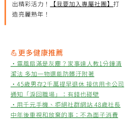
出精彩活力！
【我要加入專屬社團】
打
造亮麗熟年！
💪更多健康推薦
‧電風扇滿是灰塵？家事達人教1分鐘清
潔法 多加一物還能防髒汙附著
‧45歲男存2千萬提早退休 接信用卡公司
通知「淚回職場」：有錢也碰壁
‧用千元手機、拒絕社群網站 48歲社長
中年後重視和放棄的事：不為面子消費