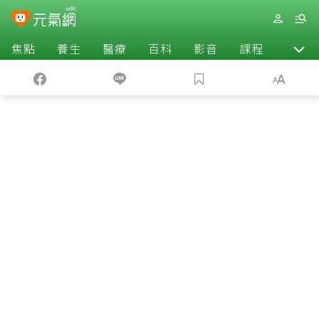
焦點
養生
醫療
百科
影音
課程
退休