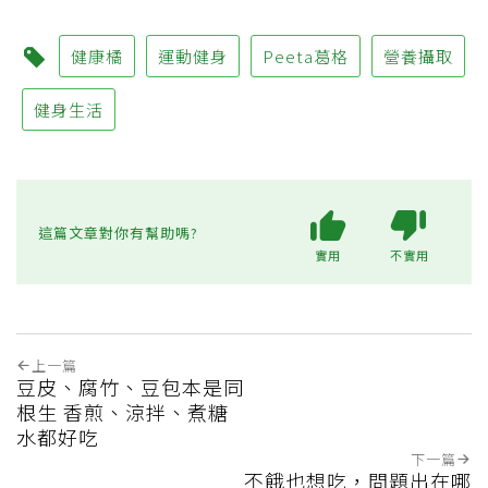
健康橘
運動健身
Peeta葛格
營養攝取
健身生活
這篇文章對你有幫助嗎?
實用
不實用
上一篇
豆皮、腐竹、豆包本是同
根生 香煎、涼拌、煮糖
水都好吃
下一篇
不餓也想吃，問題出在哪