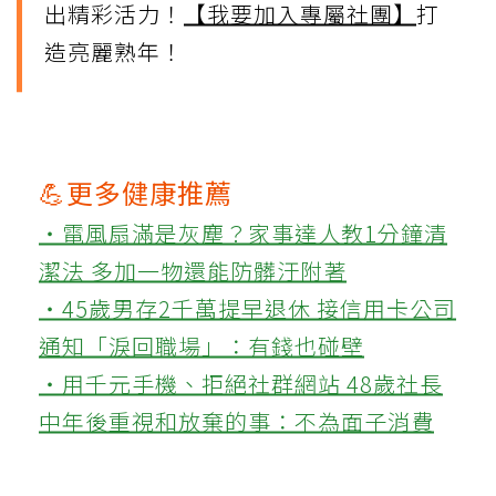
出精彩活力！
【我要加入專屬社團】
打
造亮麗熟年！
💪更多健康推薦
‧電風扇滿是灰塵？家事達人教1分鐘清
潔法 多加一物還能防髒汙附著
‧45歲男存2千萬提早退休 接信用卡公司
通知「淚回職場」：有錢也碰壁
‧用千元手機、拒絕社群網站 48歲社長
中年後重視和放棄的事：不為面子消費