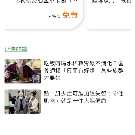
伴你術後身心靈不卡關（線
讓專家用一根棍
上影音課）
何逆轉退化大腦
免費
課）
特價
延伸閱讀
吃飯時喝水稀釋胃酸不消化？營
養師揭「反而有好處」某些族群
才要禁
醫：肌少症可能加速失智！守住
肌肉，就是守住大腦健康