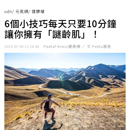
udn
/
元氣網
/
健康橘
6個小技巧每天只要10分鐘
讓你擁有「謎齡肌」！
PeetaFitness健身網 ／ 文 Peeta葛格
2020-02-06 11:26:46