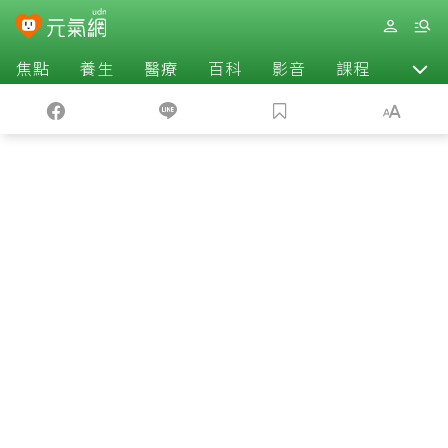
焦點
養生
醫療
百科
影音
課程
退休