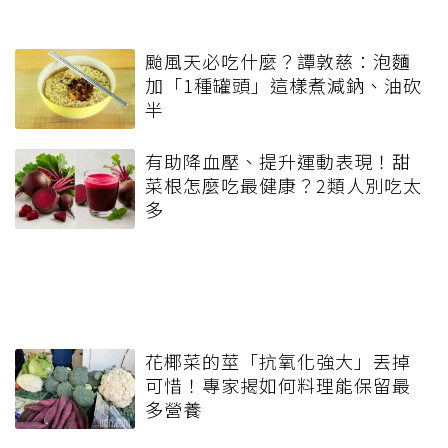
颱風天必吃什麼？譚敦慈：泡麵
加「1種罐頭」這樣煮減鈉、油砍
半
有助降血壓、提升運動表現！甜
菜根怎麼吃最健康？2類人別吃太
多
花椰菜的莖「抗氧化強大」丟掉
可惜！專家揭如何料理能保留最
多營養