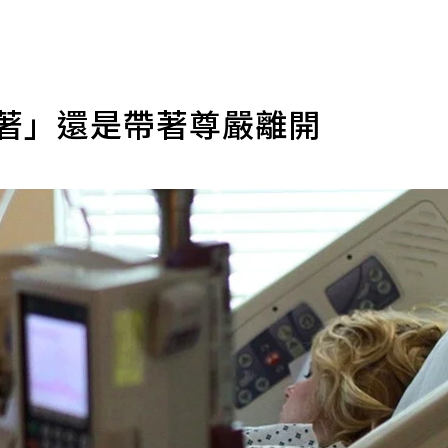
活著」還是帶著尊嚴離開