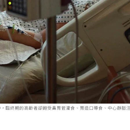
中，臨終期的高齡者卻飽受鼻胃管灌食、胃造口導食、中心靜脈