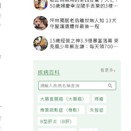
被認為無用的東西反幫了大忙！
則
50歲婦慶幸沒隨手丟棄的3樣物
品
結
坪林獨居老翁離世無人知 13犬
胃
守屋護遺體伴最後一程
15歲經營之神3.9億暴富落幕 麥
克風少年蘇友謙：每天領700元
過日子
作
看
看更多
疾病百科
。
大腸直腸癌（大腸癌）
痔瘡
可
骨質疏鬆症（骨鬆）
失智症
容
B型肝炎（B肝）