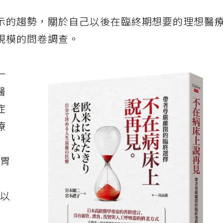
示的趨勢，關於自己以後在臨終期想要的理想醫
規模的問卷調查。
一
醫
症
療
、胃
，以