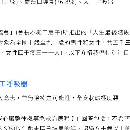
71.1％)、胃造口導食(76.8％)、人工呼吸器
。
協會」(會長為樋口惠子)所推出的「人生最後階
對象為全國十歲至九十歲的男性和女性，共五千
人、女性四千零三十一人)。以下介紹我們特別注
人工呼吸器
人意志，並無治癒之可能性，全身狀態極度惡
R或心臟整律機等急救治療呢？」回答包括：不希