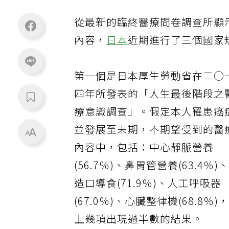
從最新的臨終醫療問卷調查所顯
內容，
日本
近期進行了三個國家
第一個是日本厚生勞動省在二○
四年所發表的「人生最後階段之
療意識調查」。假定本人罹患癌
並發展至末期，不期望受到的醫
內容中，包括：中心靜脈營養
(56.7％)、鼻胃管營養(63.4％)
造口導食(71.9％)、人工呼吸器
(67.0％)、心臟整律機(68.8％)
上幾項出現過半數的結果。