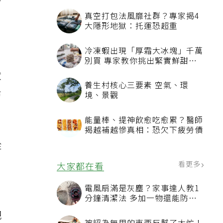
的
真空打包法風靡社群？專家揭4
大隱形地獄：托運恐超重
冷凍蝦出現「厚霜大冰塊」千萬
別買 專家教你挑出緊實鮮甜蝦
子
狀
養生村核心三要素 空氣、環
希
境、景觀
能量棒、提神飲愈吃愈累？醫師
揭越補越慘真相：恐欠下疲勞債
從
看更多
大家都在看
電風扇滿是灰塵？家事達人教1
分鐘清潔法 多加一物還能防髒
汙附著
把