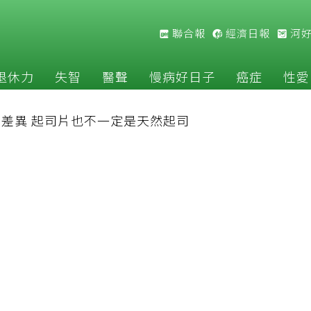
聯合報
經濟日報
河
退休力
失智
醫聲
慢病好日子
癌症
性愛
差異 起司片也不一定是天然起司