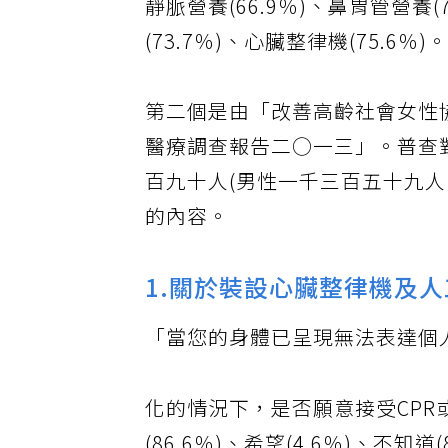
靜脈營養(66.9％)、鼻胃管營養(
(73.7％)、心臟整律機(75.6％)
第二個是由「改善高齡社會女性
醫療調查報告二○一三」。普查
百九十人(男性一千三百五十九
的內容。
1.關於裝設心臟整律機及
「當您的身體已呈現無法表達個
化的情況下，是否願意接受CP