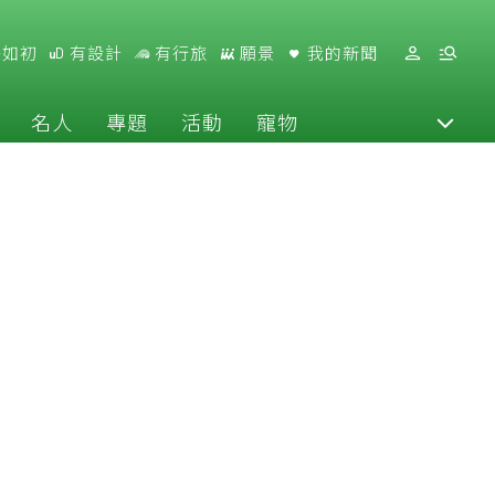
好如初
有設計
有行旅
願景
我的新聞
名人
專題
活動
寵物