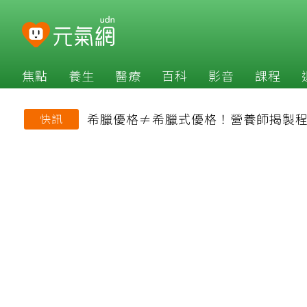
焦點
養生
醫療
百科
影音
課程
希臘優格≠希臘式優格！營養師揭製程
快訊