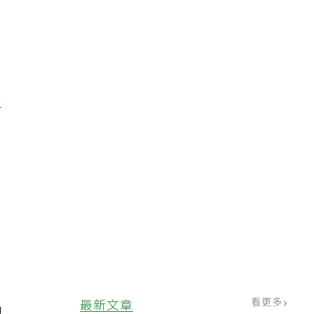
段
三
目
望
看更多
最新文章