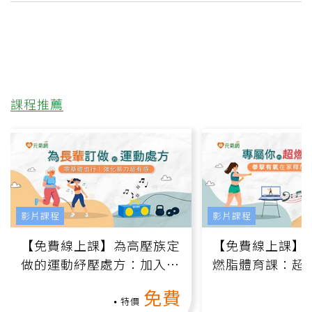
課程推薦
影片課程
影片課程
【免費線上課】為高壓族定
【免費線上課】
做的運動紓壓處方：加入行
燃脂體育課：超
動、增肌、互動元素，0基
氧」高壓族在家
免費
礎也能做！
負擔
特價