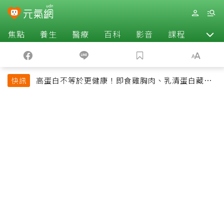
焦點
養生
醫療
百科
影音
課程
退休
高蛋白不等於更健康！即食雞胸肉、乳清蛋白藏陷
快訊
阱 醫提醒「這類人」尤其要小心