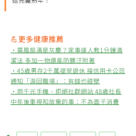
造亮麗熟年！
💪更多健康推薦
‧電風扇滿是灰塵？家事達人教1分鐘清
潔法 多加一物還能防髒汙附著
‧45歲男存2千萬提早退休 接信用卡公司
通知「淚回職場」：有錢也碰壁
‧用千元手機、拒絕社群網站 48歲社長
中年後重視和放棄的事：不為面子消費