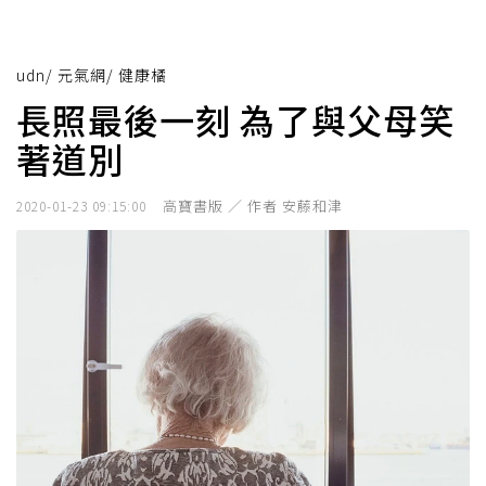
udn
/
元氣網
/
健康橘
長照最後一刻 為了與父母笑
著道別
高寶書版 ／ 作者 安藤和津
2020-01-23 09:15:00