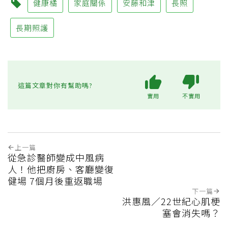
健康橘
家庭關係
安藤和津
長照
長期照護
這篇文章對你有幫助嗎?
實用
不實用
上一篇
從急診醫師變成中風病
人！他把廚房、客廳變復
健場 7個月後重返職場
下一篇
洪惠風／22世紀心肌梗
塞會消失嗎？