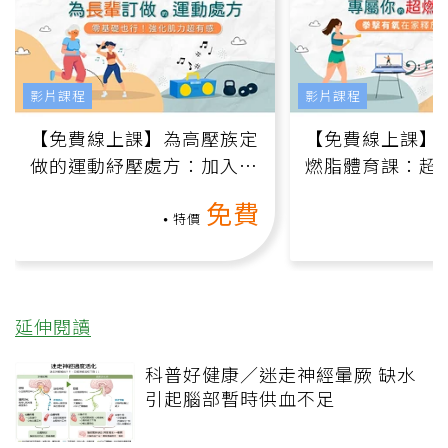
影片課程
影片課程
【免費線上課】為高壓族定
【免費線上課】
做的運動紓壓處方：加入行
燃脂體育課：超
動、增肌、互動元素，0基
氧」高壓族在家
免費
礎也能做！
負擔
特價
延伸閱讀
科普好健康／迷走神經暈厥 缺水
引起腦部暫時供血不足