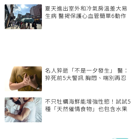
夏天進出室外和冷氣房溫差大易
生病 醫揭保護心血管簡單6動作
名人猝逝「不是一夕發生」 醫：
猝死前5大警訊 胸悶、喘別再忍
不只牡蠣海鮮能增強性慾！試試5
種「天然催情食物」也包含水果