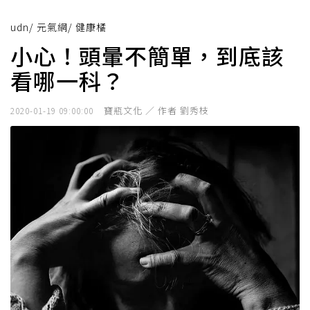
udn
/
元氣網
/
健康橘
小心！頭暈不簡單，到底該
看哪一科？
寶瓶文化 ／ 作者 劉秀枝
2020-01-19 09:00:00