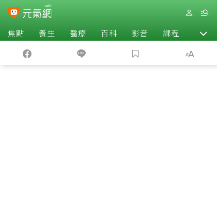
焦點
養生
醫療
百科
影音
課程
退休