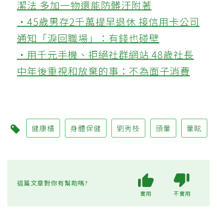
潔法 多加一物還能防髒汙附著
‧45歲男存2千萬提早退休 接信用卡公司
通知「淚回職場」：有錢也碰壁
‧用千元手機、拒絕社群網站 48歲社長
中年後重視和放棄的事：不為面子消費
健康橘
身體保健
劉秀枝
頭暈
暈眩
這篇文章對你有幫助嗎?
實用
不實用