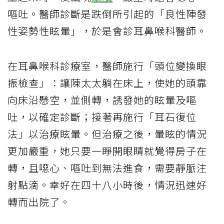
嘔吐。醫師診斷是跌倒所引起的「良性陣發
性姿勢性眩暈」，於是會診耳鼻喉科醫師。
在耳鼻喉科診療室，醫師施行「頭位變換眼
振檢查」：讓陳太太躺在床上，使她的頭靠
向床沿懸空，並側轉，誘發她的眩暈及嘔
吐，以確定診斷；接著再施行「耳石復位
法」以治療眩暈。但治療之後，暈眩的情況
更加嚴重，她只要一睜開眼睛就覺得房子在
轉，且噁心、嘔吐到無法進食，需要靜脈注
射點滴。幸好在四十八小時後，情況迅速好
轉而出院了。