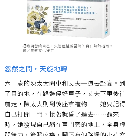
把時間留給自己：失智症權威醫師的自在熟齡指南。
圖／寶瓶文化提供
忽然之間，天旋地轉
六十歲的陳太太開車和丈夫一道去赴宴。到
了目的地，在路邊停好車子，丈夫下車後往
前走，陳太太則到後座拿禮物──她只記得
自己打開車門，接著就昏了過去……醒來
時，她發現自己躺在車門旁的地上，全身虛
弱無力，後腦疼痛，腳下有個路邊的小花盆