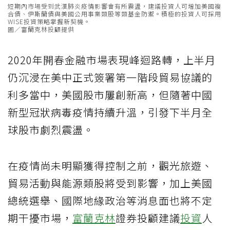
短期內市場受到武漢肺炎疫情影響會有所震盪，建議投資人可增加美國複
合債、伊斯蘭債與美國公用事業類股等類基金防禦。積極的投資人可採用
WISE投資策略掌握新契機。
圖／富蘭克林投顧提供
2020年開春金融市場表現峰迴路轉，上半月
仍沉浸在美中正式簽署第一階段貿易協議的
利多當中，美國股市屢創新高，但隨著中國
新型冠狀病毒疫情持續升溫，引發下半月全
球股市劇烈震盪。
在疫情尚未明顯獲得控制之前，觀光旅遊、
貿易活動與能源類股將受到影響，加上美國
總統選舉、國際地緣政治等消息面也將不定
期干擾市場，
富蘭克林
證券投顧建議
投資
人