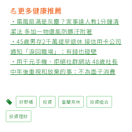
💪更多健康推薦
‧電風扇滿是灰塵？家事達人教1分鐘清
潔法 多加一物還能防髒汙附著
‧45歲男存2千萬提早退休 接信用卡公司
通知「淚回職場」：有錢也碰壁
‧用千元手機、拒絕社群網站 48歲社長
中年後重視和放棄的事：不為面子消費
好野橘
投資
富蘭克林
投資組合
投資理財