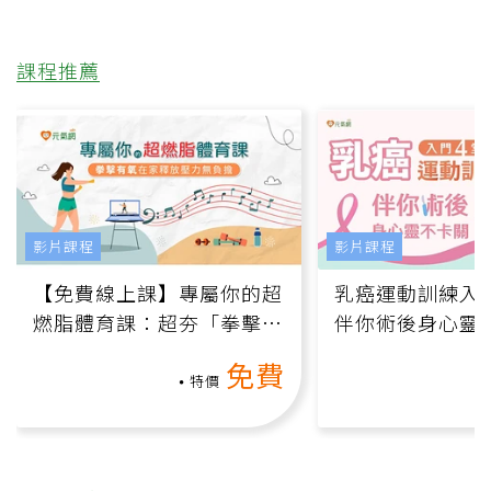
課程推薦
影片課程
影片課程
【免費線上課】專屬你的超
乳癌運動訓練入門
燃脂體育課：超夯「拳擊有
伴你術後身心靈
氧」高壓族在家釋放壓力無
上影音課）
免費
負擔
特價