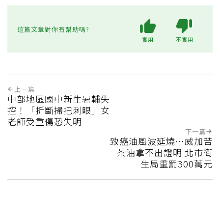
這篇文章對你有幫助嗎?
實用
不實用
上一篇
中部地區國中新生暑輔失
控！「折斷掃把刺眼」女
老師受重傷恐失明
下一篇
致癌油風波延燒…威加苦
茶油拿不出證明 北市衛
生局重罰300萬元