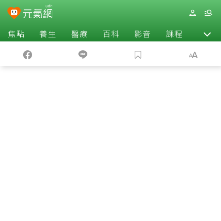
焦點
養生
醫療
百科
影音
課程
退休