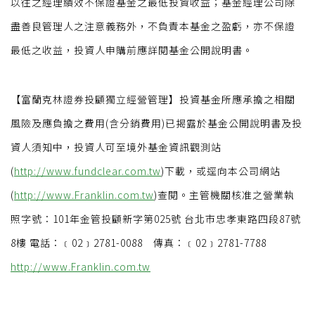
以往之經理績效不保證基金之最低投資收益；基金經理公司除
盡善良管理人之注意義務外，不負責本基金之盈虧，亦不保證
最低之收益，投資人申購前應詳閱基金公開說明書。
【富蘭克林證券投顧獨立經營管理】投資基金所應承擔之相關
風險及應負擔之費用(含分銷費用)已揭露於基金公開說明書及投
資人須知中，投資人可至境外基金資訊觀測站
(
http://www.fundclear.com.tw
)下載，或逕向本公司網站
(
http://www.Franklin.com.tw
)查閱。主管機關核准之營業執
照字號：101年金管投顧新字第025號 台北市忠孝東路四段87號
8樓 電話：﹝02﹞2781-0088 傳真：﹝02﹞2781-7788
http://www.Franklin.com.tw