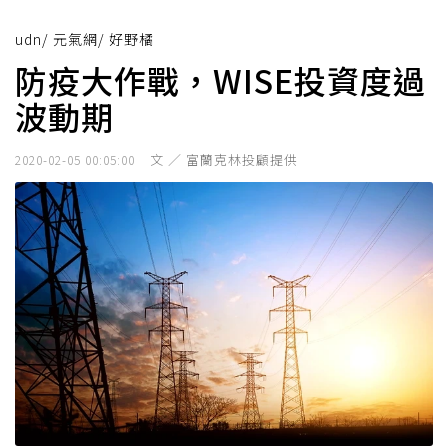
udn
/
元氣網
/
好野橘
防疫大作戰，WISE投資度過
波動期
文 ／ 富蘭克林投顧提供
2020-02-05 00:05:00